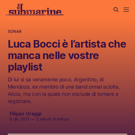
SONAR
Luca Bocci è l’artista che
manca nelle vostre
playlist
Di lui si sa veramente poco. Argentino, di
Mendoza, ex membro di una band ormai sciolta,
Alicia, ma con la quale non esclude di tornare a
registrare.
Filippo Greggi
6 dic 2017
—
2 minuti di lettura