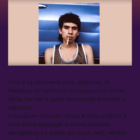
Di lui si sa veramente poco. Argentino, di
Mendoza, ex membro di una band ormai sciolta,
Alicia, ma con la quale non esclude di tornare a
registrare.
Il suo album d’esordio,
Ahora
, è stato prodotto a
casa senza l’appoggio di alcuna etichetta
discografica. La qualità del suono, però, sembra