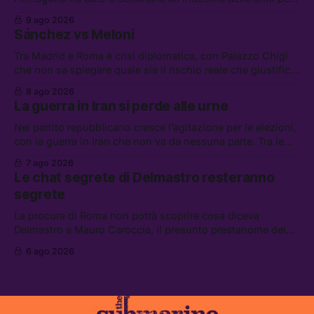
presentare piani di riarmo. Tra le altre notizie: il PAM
9 ago 2026
continuerà ad usare i servizi di Palantir, la protesta contro
Sánchez vs Meloni
La Russa, e la centrale elettrica di Amazon in Texas
Tra Madrid e Roma è crisi diplomatica, con Palazzo Chigi
che non sa spiegare quale sia il rischio reale che giustifica
la sospensione di Schengen. Tra le altre notizie: l’accordo
8 ago 2026
di difesa tra Arabia Saudita, Pakistan e Turchia, la crisi del
La guerra in Iran si perde alle urne
carburante irregolare, e un altro caso di IA ribelle
Nel partito repubblicano cresce l’agitazione per le elezioni,
con la guerra in Iran che non va da nessuna parte. Tra le
altre notizie: due alti dirigenti del Mossad hanno perso il
7 ago 2026
lavoro, Schlein prova a mettere in sicurezza la coalizione, e
Le chat segrete di Delmastro resteranno
che cos’è lo “Spiralismo,” la religione degli agenti IA
segrete
La procura di Roma non potrà scoprire cosa diceva
Delmastro a Mauro Caroccia, il presunto prestanome del
clan Senese. Tra le altre notizie: le IDF hanno ripreso gli
6 ago 2026
attacchi in Libano, il governo chiederà 36 miliardi di
flessibilità in armi e energia, e Grokipedia è già stata
abbandonata