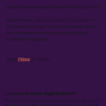
https://www.youtube.com/watch?v=88ozZEt5FiU
Ad ogni modo, date un ascolto. E se proprio non
farà breccia nei vostri cuori, quantomeno quando
sarà famoso potrete tirarvela dicendo che lo
ascoltavate “dagli inizi.”
Segui
Filippo
su Twitter.
La corsa al riarmo degli Stati Uniti
Gli Stati Uniti negano di essere a corto di armi, per quello il
Pentagono ha dato 3 settimane all’industria delle armi per