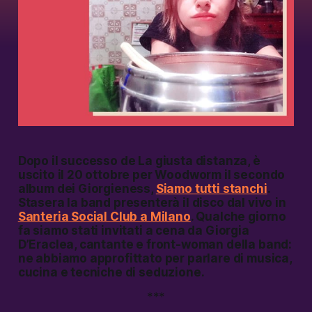
Dopo il successo de
La giusta distanza,
è
uscito il 20 ottobre per Woodworm il secondo
album dei Giorgieness,
Siamo tutti stanchi
.
Stasera la band presenterà il disco dal vivo in
Santeria Social Club a Milano
. Qualche giorno
fa siamo stati invitati a cena da Giorgia
D’Eraclea, cantante e front-woman della band:
ne abbiamo approfittato per parlare di musica,
cucina e tecniche di seduzione.
***