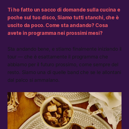
Ti ho fatto un sacco di domande sulla cucina e
poche sul tuo disco,
Siamo tutti stanchi
, che è
uscito da poco. Come sta andando? Cosa
avete in programma nei prossimi mesi?
Sta andando bene, e stiamo finalmente iniziando il
tour — che è esattamente il programma che
abbiamo per il futuro prossimo, come sempre del
resto. Siamo una di quelle band che se le allontani
dal palco si ammalano.