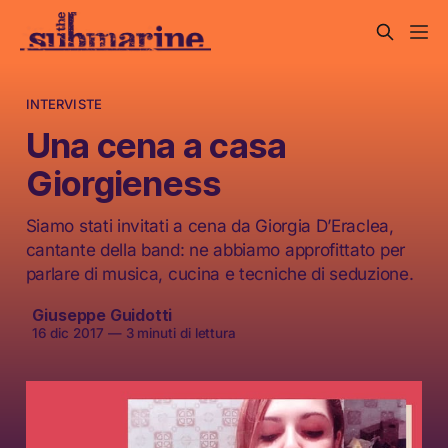
INTERVISTE
Una cena a casa
Giorgieness
Siamo stati invitati a cena da Giorgia D’Eraclea,
cantante della band: ne abbiamo approfittato per
parlare di musica, cucina e tecniche di seduzione.
Giuseppe Guidotti
16 dic 2017
—
3 minuti di lettura