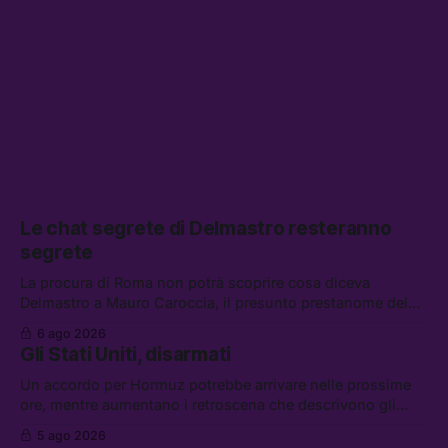
Le chat segrete di Delmastro resteranno
segrete
La procura di Roma non potrà scoprire cosa diceva
Delmastro a Mauro Caroccia, il presunto prestanome del
clan Senese. Tra le altre notizie: le IDF hanno ripreso gli
6 ago 2026
attacchi in Libano, il governo chiederà 36 miliardi di
Gli Stati Uniti, disarmati
flessibilità in armi e energia, e Grokipedia è già stata
abbandonata
Un accordo per Hormuz potrebbe arrivare nelle prossime
ore, mentre aumentano i retroscena che descrivono gli
Stati Uniti come disarmati. Tra le altre notizie: le storie di
5 ago 2026
chi aspetta i dispersi di Ceuta, il boom dei carburanti