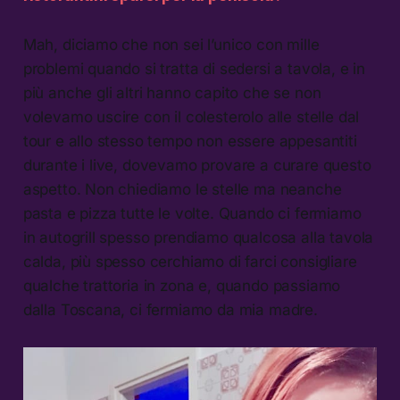
Mah, diciamo che non sei l’unico con mille
problemi quando si tratta di sedersi a tavola, e in
più anche gli altri hanno capito che se non
volevamo uscire con il colesterolo alle stelle dal
tour e allo stesso tempo non essere appesantiti
durante i live, dovevamo provare a curare questo
aspetto. Non chiediamo le stelle ma neanche
pasta e pizza tutte le volte. Quando ci fermiamo
in autogrill spesso prendiamo qualcosa alla tavola
calda, più spesso cerchiamo di farci consigliare
qualche trattoria in zona e, quando passiamo
dalla Toscana, ci fermiamo da mia madre.