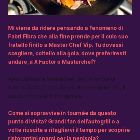
Mi viene da ridere pensando a
Fenomeno
di
Fabri Fibra che alla fine prende per il culo suo
fratello finito a Master Chef Vip. Tu dovessi
scegliere, coltello alla gola, dove preferiresti
andare, a X Factor o Masterchef?
Assolutamente Masterchef, senza ombra di
dubbio. Anzi, penso che mi divertirei pure. Ah, il
pezzo di Fibra lo trovo geniale.
Come si sopravvive in tournée da questo
punto di vista? Grandi fan dell’autogrill o a
volte riuscite a ritagliarvi il tempo per scoprire
ristorantini sparsi per la penisola?