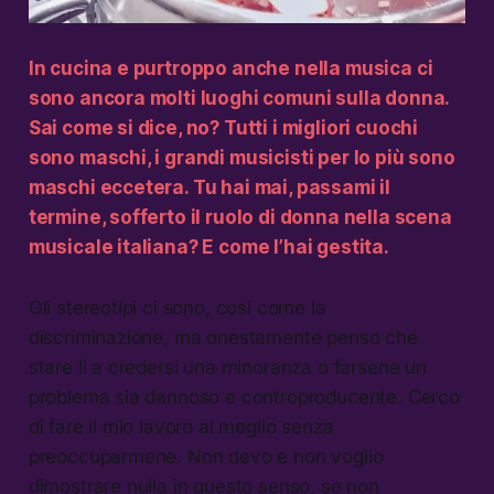
In cucina e purtroppo anche nella musica ci
sono ancora molti luoghi comuni sulla donna.
Sai come si dice, no? Tutti i migliori cuochi
sono maschi, i grandi musicisti per lo più sono
maschi eccetera. Tu hai mai, passami il
termine, sofferto il ruolo di donna nella scena
musicale italiana? E come l’hai gestita.
Gli stereotipi ci sono, così come la
discriminazione, ma onestamente penso che
stare lì a credersi una minoranza o farsene un
problema sia dannoso e controproducente. Cerco
di fare il mio lavoro al meglio senza
preoccuparmene. Non devo e non voglio
dimostrare nulla in questo senso, se non