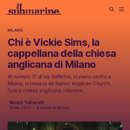
MILANO
Chi è Vickie Sims, la
cappellana della chiesa
anglicana di Milano
Al numero 17 di via Solferino, in pieno centro a
Milano, si trova la All Saints’ Anglican Church,
l’unica chiesa anglicana milanese.
Nicolò Tabarelli
18 dic 2017
—
6 minuti di lettura