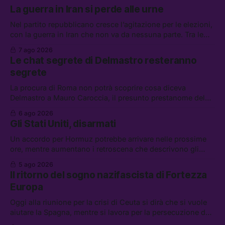
La guerra in Iran si perde alle urne
Nel partito repubblicano cresce l’agitazione per le elezioni,
con la guerra in Iran che non va da nessuna parte. Tra le
altre notizie: due alti dirigenti del Mossad hanno perso il
7 ago 2026
lavoro, Schlein prova a mettere in sicurezza la coalizione, e
Le chat segrete di Delmastro resteranno
che cos’è lo “Spiralismo,” la religione degli agenti IA
segrete
La procura di Roma non potrà scoprire cosa diceva
Delmastro a Mauro Caroccia, il presunto prestanome del
clan Senese. Tra le altre notizie: le IDF hanno ripreso gli
6 ago 2026
attacchi in Libano, il governo chiederà 36 miliardi di
Gli Stati Uniti, disarmati
flessibilità in armi e energia, e Grokipedia è già stata
abbandonata
Un accordo per Hormuz potrebbe arrivare nelle prossime
ore, mentre aumentano i retroscena che descrivono gli
Stati Uniti come disarmati. Tra le altre notizie: le storie di
5 ago 2026
chi aspetta i dispersi di Ceuta, il boom dei carburanti
Il ritorno del sogno nazifascista di Fortezza
diluiti, e quanti attivisti anti data center sono stati arrestati
Europa
Oggi alla riunione per la crisi di Ceuta si dirà che si vuole
aiutare la Spagna, mentre si lavora per la persecuzione dei
migranti. Tra le altre notizie: l’esplosione di aborti