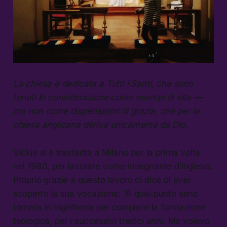
La chiesa è dedicata a Tutti i Santi, che sono
tenuti in considerazione come esempi di vita —
ma non come dispensatori di grazia, che per la
chiesa anglicana deriva unicamente da Dio.
Vickie si è trasferita a Milano per la prima volta
nel 1980, per lavorare come insegnante d’inglese.
Proprio grazie a questo lavoro ci dice di aver
scoperto la sua vocazione: “A quel punto sono
tornata in Inghilterra per compiere la formazione
teologica, per i successivi tredici anni. Ma volevo