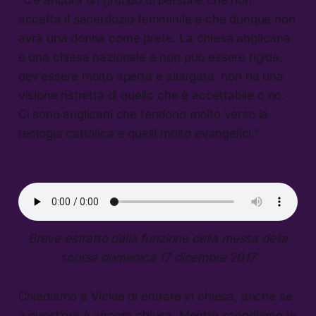
accetta il sacerdozio femminile e che dunque non
avrà una donna come prete. La chiesa anglicana
è una chiesa nazionale e non può essere rigida,
dev’essere molto aperta e allargata: non ha una
visione ristretta di quello che è accettabile o no.
Ci sono anglicani che tendono molto verso la
teologia cattolica e quelli molto evangelici.”
Breve estratto dalla funzione della messa della
scorsa domenica 17 dicembre 2017
Chiediamo a Vickie di entrare in chiesa, anche se
a quest’ora è ancora chiusa. Mentre scendiamo le