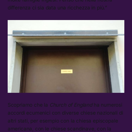
differenza ci sia data una ricchezza in più.”
Scopriamo che la
Church of England
ha numerosi
accordi ecumenici con diverse chiese nazionali di
altri stati, per esempio con la chiesa episcopale
americana, con le chiese scandinave, con la