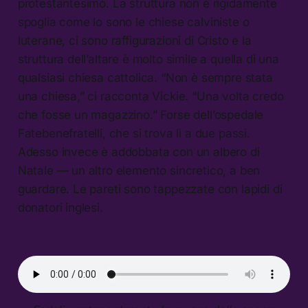
protestantesimo. La struttura non è rigidamente
spoglia come lo sono le chiese calviniste o
luterane, ci sono raffigurazioni di Cristo e la
struttura dell’altare è molto simile a quella di una
qualsiasi chiesa cattolica. “Non è sempre stata
una chiesa,” ci racconta Vickie. “Una volta credo
che fosse un magazzino.” Forse dell’ospedale
Fatebenefratelli, che si trova lì a due passi.
Adesso invece è addobbata con un albero di
Natale — un altro elemento sincretico, a ben
guardare. Le pareti sono tappezzate con lapidi di
donatori inglesi.