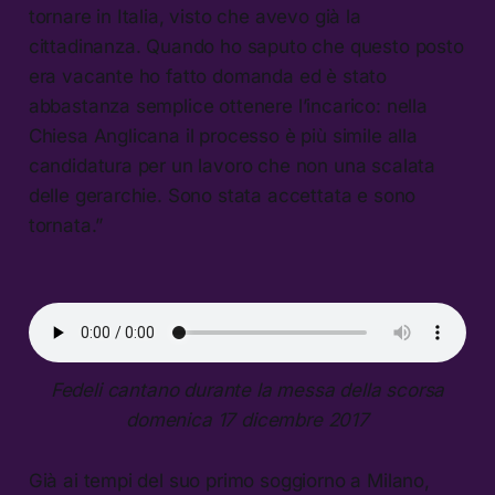
tornare in Italia, visto che avevo già la
cittadinanza. Quando ho saputo che questo posto
era vacante ho fatto domanda ed è stato
abbastanza semplice ottenere l’incarico: nella
Chiesa Anglicana il processo è più simile alla
candidatura per un lavoro che non una scalata
delle gerarchie. Sono stata accettata e sono
tornata.”
Fedeli cantano durante la messa della scorsa
domenica 17 dicembre 2017
Già ai tempi del suo primo soggiorno a Milano,