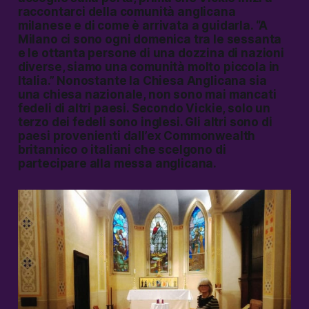
raccontarci della comunità anglicana
milanese e di come è arrivata a guidarla. “A
Milano ci sono ogni domenica tra le sessanta
e le ottanta persone di una dozzina di nazioni
diverse, siamo una comunità molto piccola in
Italia.” Nonostante la Chiesa Anglicana sia
una chiesa nazionale, non sono mai mancati
fedeli di altri paesi. Secondo Vickie, solo un
terzo dei fedeli sono inglesi. Gli altri sono di
paesi provenienti dall’ex Commonwealth
britannico o italiani che scelgono di
partecipare alla messa anglicana.