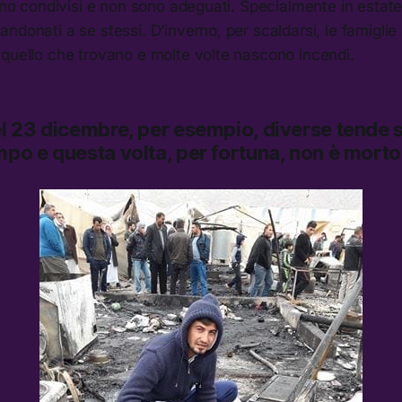
ono condivisi e non sono adeguati. Specialmente in estate i
ndonati a se stessi. D’inverno, per scaldarsi, le famigl
 quello che trovano e molte volte nascono incendi.
el 23 dicembre, per esempio, diverse tende 
mpo e questa volta, per fortuna, non è mort