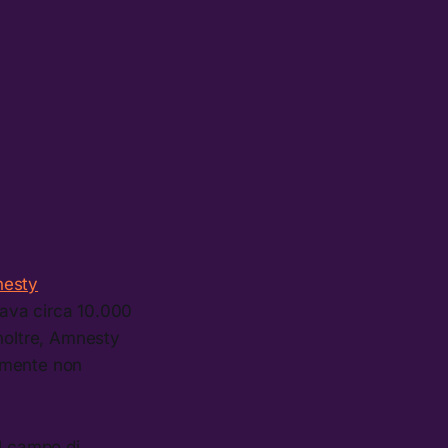
nesty
itava circa 10.000
Inoltre, Amnesty
lmente non
il campo di