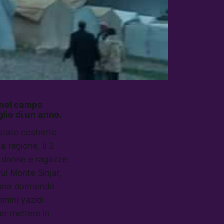
e nel campo
glio di un anno.
stato costretto
 regione, il 3
re donne e ragazze
sul Monte Sinjar,
imana dormendo
omini yazidi
per mettere in