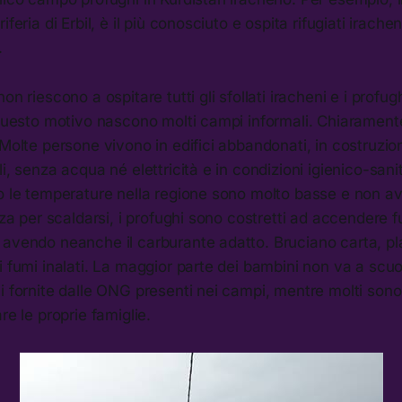
iferia di Erbil, è il più conosciuto e ospita rifugiati irachen
.
on riescono a ospitare tutti gli sfollati iracheni e i profug
 questo motivo nascono molti campi informali. Chiarament
 Molte persone vivono in edifici abbandonati, in costruzio
li, senza acqua né elettricità e in condizioni igienico-san
no le temperature nella regione sono molto basse e non a
enza per scaldarsi, i profughi sono costretti ad accendere 
avendo neanche il carburante adatto. Bruciano carta, pla
i fumi inalati. La maggior parte dei bambini non va a scuo
i fornite dalle ONG presenti nei campi, mentre molti sono 
re le proprie famiglie.