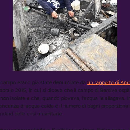
l campo erano già state denunciate da
un rapporto di Am
bbraio 2015, in cui si diceva che il campo di Bersive osp
non isolate e che, quando pioveva, l’acqua le allagava. 
ancanza di acqua calda e il numero di bagni proporziona
ndard delle crisi umanitarie.
nico campo profughi in Kurdistan iracheno. Per esempio, 