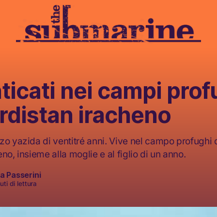
icati nei campi prof
rdistan iracheno
zo yazida di ventitré anni. Vive nel campo profughi d
no, insieme alla moglie e al figlio di un anno.
a Passerini
ti di lettura