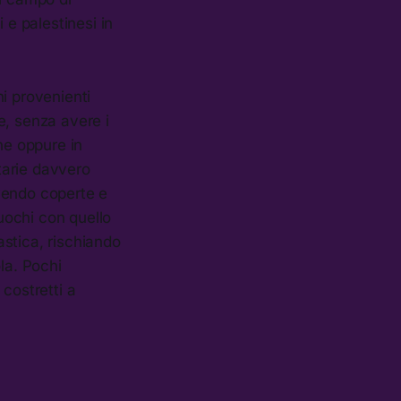
i e palestinesi in
hi provenienti
e, senza avere i
ne oppure in
itarie davvero
vendo coperte e
fuochi con quello
stica, rischiando
la. Pochi
costretti a