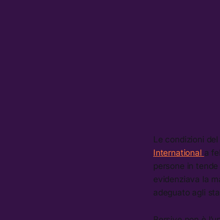
Le condizioni de
International
a fe
persone in tende 
evidenziava la m
adeguato agli sta
Bersive non è l’u