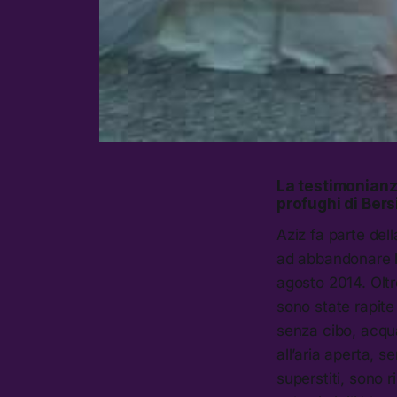
La testimonianza
profughi di Bers
Aziz fa parte del
ad abbandonare l
agosto 2014. Oltr
sono state rapite
senza cibo, acqu
all’aria aperta, s
superstiti, sono r