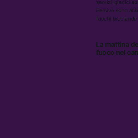
servizi igienici s
Bersive sono abba
fuochi bruciando
La mattina d
fuoco nel ca