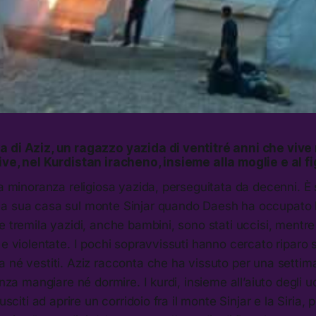
 di Aziz, un ragazzo yazida di ventitré anni che viv
ive, nel Kurdistan iracheno, insieme alla moglie e al fi
la minoranza religiosa yazida, perseguitata da decenni. È 
a sua casa sul monte Sinjar quando Daesh ha occupato la
e tremila yazidi, anche bambini, sono stati uccisi, ment
 e violentate. I pochi sopravvissuti hanno cercato riparo 
a né vestiti. Aziz racconta che ha vissuto per una sett
enza mangiare né dormire. I kurdi, insieme all’aiuto degli u
iusciti ad aprire un corridoio fra il monte Sinjar e la Siria, 