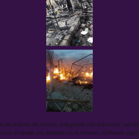
la situazione del campo, spiegando che mancano i servizi
ivono in tende, sia d’estate sia in inverno, soffrendo ogni