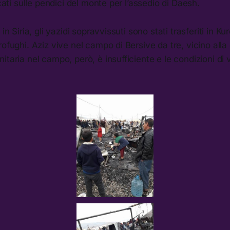
ccati sulle pendici del monte per l’assedio di Daesh.
 in Siria, gli yazidi sopravvissuti sono stati trasferiti in K
rofughi. Aziz vive nel campo di Bersive da tre, vicino alla 
itaria nel campo, però, è insufficiente e le condizioni di 