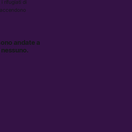
 rifugiati di
ie accendono
sono andate a
o nessuno.