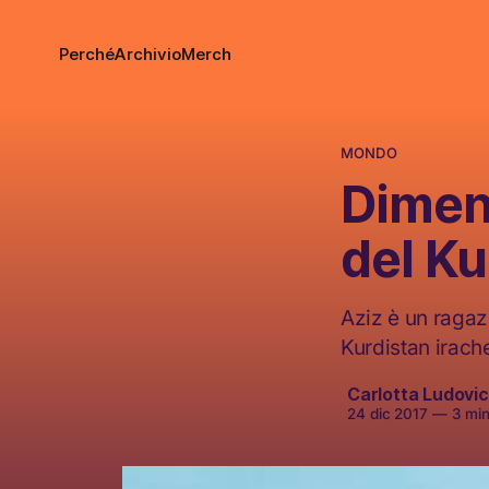
Perché
Archivio
Merch
MONDO
Diment
del Ku
Aziz è un ragaz
Kurdistan irache
Carlotta Ludovic
24 dic 2017
—
3 minu