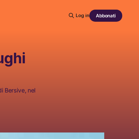
Log in
Abbonati
ughi
i Bersive, nel