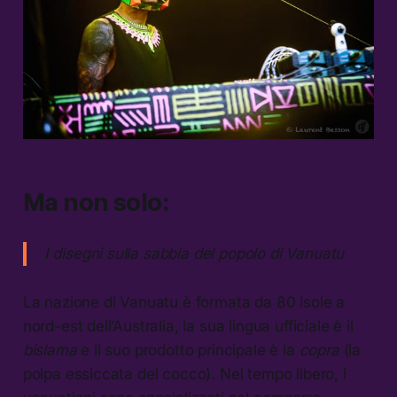
Ma non solo:
I disegni sulla sabbia del popolo di Vanuatu
La nazione di Vanuatu è formata da 80 isole a
nord-est dell’Australia, la sua lingua ufficiale è il
bislama
e il suo prodotto principale è la
copra
(la
polpa essiccata del cocco). Nel tempo libero, i