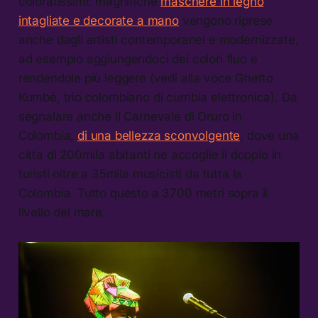
coloratissimi: magnifiche
maschere in legno
intagliate e decorate a mano
vengono riprese
anche dagli artisti contemporanei e modernizzate,
ad esempio aggiungendoci dei colori fluo e
rendendole più leggere (vedi alla voce Ghetto
Kumbé, trio colombiano di cumbia elettronica). Da
segnalare anche il Carnevale di Oruro in
Colombia,
di una bellezza sconvolgente
, dove una
citta di 200mila abitanti ne accoglie il doppio in
turisti oltre a 35mila musicisti da tutta la
Colombia. Tutto questo a 3700 metri sopra il
livello del mare.