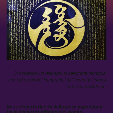
in copertina un esempio di calligrafia mongola,
uno dei patrimoni immateriali dell’umanità Unesco
(foto Anand Orkhon)
Non c’è solo la ricetta della pizza napoletana
tra le ricchezze effimere del mondo