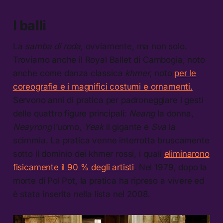
I balli
La
samba di roda
, ovviamente, ma non solo.
Troviamo anche il Royal Ballet di Cambogia, noto
anche come danza classica
khmer
, noto
per le
coreografie e i magnifici costumi e ornamenti.
Servono anni di pratica per padroneggiare i gesti
delle quattro figure principali:
Neang
la donna,
Neayrong
l’uomo,
Yeak
il gigante e
Sva
la
scimmia. La pratica venne interrotta bruscamente
sotto il dominio dei khmer rossi, i quali
eliminarono
fisicamente il 90 % degli artisti
. Nel 1979, dopo la
morte di Pol Pot, la pratica ha ripreso a vivere ed
è stata inserita nella lista nel 2008.