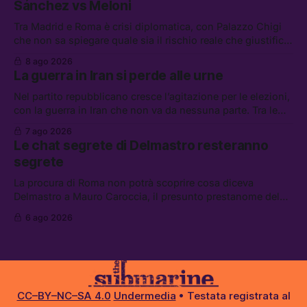
Sánchez vs Meloni
La Russa, e la centrale elettrica di Amazon in Texas
Tra Madrid e Roma è crisi diplomatica, con Palazzo Chigi
che non sa spiegare quale sia il rischio reale che giustifica
la sospensione di Schengen. Tra le altre notizie: l’accordo
8 ago 2026
di difesa tra Arabia Saudita, Pakistan e Turchia, la crisi del
La guerra in Iran si perde alle urne
carburante irregolare, e un altro caso di IA ribelle
Nel partito repubblicano cresce l’agitazione per le elezioni,
con la guerra in Iran che non va da nessuna parte. Tra le
altre notizie: due alti dirigenti del Mossad hanno perso il
7 ago 2026
lavoro, Schlein prova a mettere in sicurezza la coalizione, e
Le chat segrete di Delmastro resteranno
che cos’è lo “Spiralismo,” la religione degli agenti IA
segrete
La procura di Roma non potrà scoprire cosa diceva
Delmastro a Mauro Caroccia, il presunto prestanome del
clan Senese. Tra le altre notizie: le IDF hanno ripreso gli
6 ago 2026
attacchi in Libano, il governo chiederà 36 miliardi di
flessibilità in armi e energia, e Grokipedia è già stata
abbandonata
CC–BY–NC–SA 4.0
Undermedia
• Testata registrata al