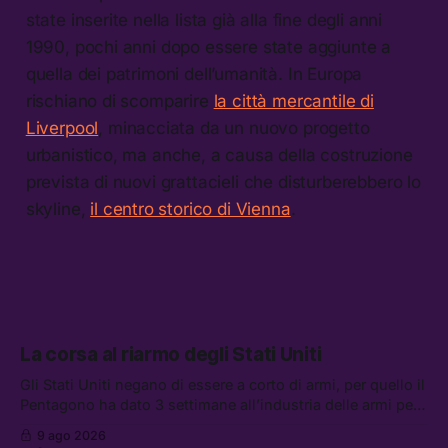
state inserite nella lista già alla fine degli anni
1990, pochi anni dopo essere state aggiunte a
quella dei patrimoni dell’umanità. In Europa
rischiano di scomparire
la città mercantile di
Liverpool
, minacciata da un nuovo progetto
urbanistico, ma anche, a causa della costruzione
prevista di nuovi grattacieli che disturberebbero lo
skyline,
il centro storico di Vienna
.
La corsa al riarmo degli Stati Uniti
Gli Stati Uniti negano di essere a corto di armi, per quello il
Pentagono ha dato 3 settimane all’industria delle armi per
presentare piani di riarmo. Tra le altre notizie: il PAM
9 ago 2026
continuerà ad usare i servizi di Palantir, la protesta contro