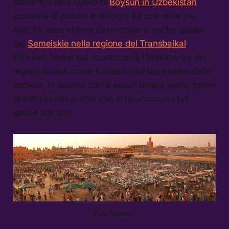
distretti, come quello di
Boysun in Uzbekistan
,
crocevia di culture e religioni ed una delle più
antiche aree abitate del mondo, o anche quello
dei
Semeiskie nella regione del Transbaikal
(Russia). Viene qui riconosciuta l’importanza dei
legami sociali come fondativi del benessere della
società, in quanto come esseri umani siamo prima
di tutto esseri sociali che si riconoscono tali
grazie agli altri.
(Luc Viatour)