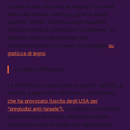
il nome al vino ma anche al vitigno, il cui nome
deriva dal termine
zabīb
(زبيب) che in arabo
significa “uvetta”. Sull’isola viene rispettato
l’antico metodo di coltivazione “ad alberello” e i
grappoli vengono raccolti dopo una
sovramaturazione e poi messi ad asciugare
su
graticce di legno
.
La Hikaye (Palestina)
La Palestina è in questa lista in quanto, dal 2011, è
membro a pieno titolo dell’Unesco (inserimento
che ha provocato l’uscita degli USA per
“pregiudizi anti-Israele”).
La
Hikaye
è una pratica
narrativa tutta femminile, nel quale le donne
raccontano storie inventate che riguardano la