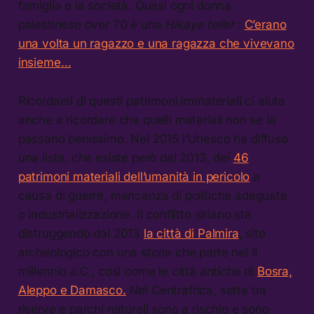
famiglia e la società. Quasi ogni donna
palestinese over 70 è una
Hikaye teller
:
C’erano
una volta un ragazzo e una ragazza che vivevano
insieme…
Ricordarsi di questi patrimoni immateriali ci aiuta
anche a ricordare che quelli materiali non se la
passano benissimo. Nel 2015 l’Unesco ha diffuso
una lista, che esiste però dal 2013, dei
46
patrimoni materiali dell’umanità in pericolo
a
causa di guerre, mancanza di politiche adeguate
o industrializzazione. Il conflitto siriano sta
distruggendo dal 2013
la città di Palmira
, sito
archeologico con una storia che parte nel II
millennio a.C., così come le città antiche di
Bosra,
Aleppo e Damasco.
Nel Centrafrica, sette tra
riserve e parchi naturali sono a rischio e sono