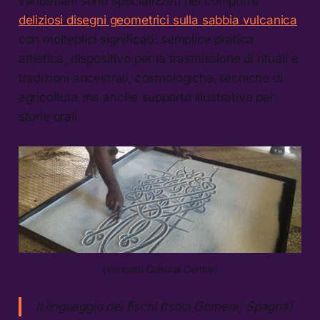
vanuatiani sono specializzati nel comporre
deliziosi disegni geometrici sulla sabbia vulcanica
con molteplici significati: semplice pratica
artistica, dispositivo per la trasmissione di rituali e
tradizioni ancestrali, cosmologiche, tecniche di
agricoltura ma anche supporto illustrativo per
storie orali.
(Vanuatu Cultural Centre)
Il linguaggio dei fischi (Isola Gomera, Spagna)