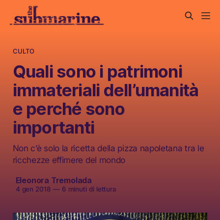
CULTO
Quali sono i patrimoni
immateriali dell’umanità
e perché sono
importanti
Non c’è solo la ricetta della pizza napoletana tra le
ricchezze effimere del mondo
Eleonora Tremolada
4 gen 2018
—
6 minuti di lettura