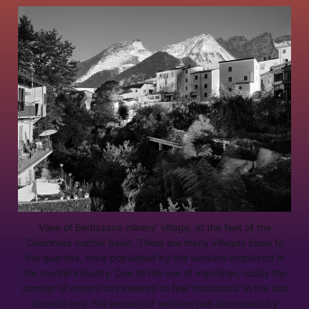
View of Bedizzano miners’ village, at the feet of the
Colonnata marble basin. There are many villages close to
the quarries, once populated by the workers employed in
the marble industry. Due to the use of machines, today the
number of miners has lowered to few thousands. In the last
decade only, the amount of workers has decreased by