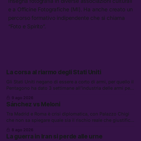
Insegna fotografia in diverse associazioni culturali
e a Officine Fotografiche (MI). Ha anche creato un
percorso formativo indipendente che si chiama
“Foto e Spirito”.
La corsa al riarmo degli Stati Uniti
Gli Stati Uniti negano di essere a corto di armi, per quello il
Pentagono ha dato 3 settimane all’industria delle armi per
presentare piani di riarmo. Tra le altre notizie: il PAM
9 ago 2026
continuerà ad usare i servizi di Palantir, la protesta contro
Sánchez vs Meloni
La Russa, e la centrale elettrica di Amazon in Texas
Tra Madrid e Roma è crisi diplomatica, con Palazzo Chigi
che non sa spiegare quale sia il rischio reale che giustifica
la sospensione di Schengen. Tra le altre notizie: l’accordo
8 ago 2026
di difesa tra Arabia Saudita, Pakistan e Turchia, la crisi del
La guerra in Iran si perde alle urne
carburante irregolare, e un altro caso di IA ribelle