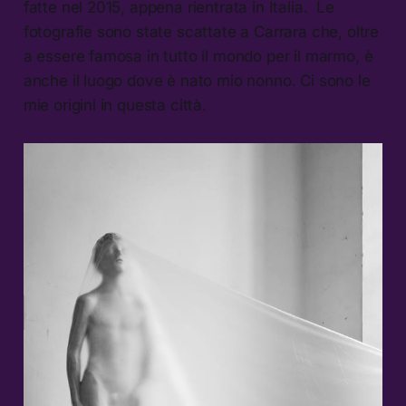
fatte nel 2015, appena rientrata in Italia. Le
fotografie sono state scattate a Carrara che, oltre
a essere famosa in tutto il mondo per il marmo, è
anche il luogo dove è nato mio nonno. Ci sono le
mie origini in questa città.