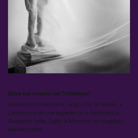
Dove hai vissuto nel frattempo?
Ho vissuto in Germania, negli USA, in Israele, a
Londra, con alcune esperienze in Sudamerica,
Giappone, India, Egitto e Marocco. Ho viaggiato
davvero tanto.