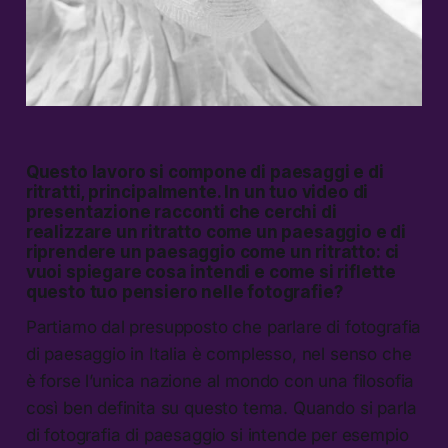
Questo lavoro si compone di paesaggi e di
ritratti, principalmente. In un tuo video di
presentazione racconti che cerchi di
realizzare un ritratto come un paesaggio e di
riprendere un paesaggio come un ritratto: ci
vuoi spiegare cosa intendi e come si riflette
questo tuo pensiero nelle fotografie?
Partiamo dal presupposto che parlare di fotografia
di paesaggio in Italia è complesso, nel senso che
è forse l’unica nazione al mondo con una filosofia
così ben definita su questo tema. Quando si parla
di fotografia di paesaggio si intende per esempio