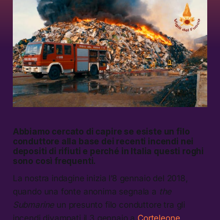
Abbiamo cercato di capire se esiste un filo
conduttore alla base dei recenti incendi nei
depositi di rifiuti e perché in Italia questi roghi
sono così frequenti.
La nostra indagine inizia l’8 gennaio del 2018,
quando una fonte anonima segnala a
the
Submarine
un presunto filo conduttore tra gli
incendi divampati il 3 gennaio a
Corteleone