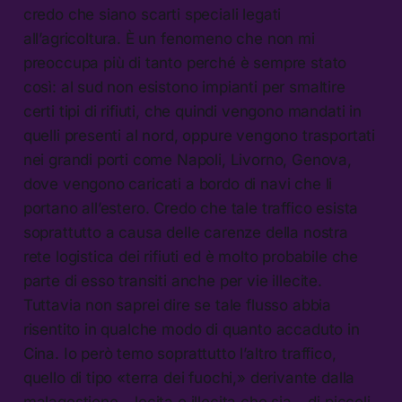
credo che siano scarti speciali legati
all’agricoltura. È un fenomeno che non mi
preoccupa più di tanto perché è sempre stato
così: al sud non esistono impianti per smaltire
certi tipi di rifiuti, che quindi vengono mandati in
quelli presenti al nord, oppure vengono trasportati
nei grandi porti come Napoli, Livorno, Genova,
dove vengono caricati a bordo di navi che li
portano all’estero. Credo che tale traffico esista
soprattutto a causa delle carenze della nostra
rete logistica dei rifiuti ed è molto probabile che
parte di esso transiti anche per vie illecite.
Tuttavia non saprei dire se tale flusso abbia
risentito in qualche modo di quanto accaduto in
Cina. Io però temo soprattutto l’altro traffico,
quello di tipo «terra dei fuochi,» derivante dalla
malagestione – lecita o illecita che sia – di piccoli