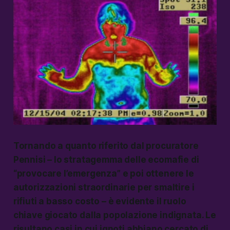
Tornando a quanto riferito dal procuratore
Pennisi – lo stratagemma delle ecomafie di
“provocare l’emergenza” e poi ottenere le
autorizzazioni straordinarie per smaltire i
rifiuti a basso costo – è evidente il ruolo
chiave giocato dalla popolazione indignata. Le
risultano casi in cui ignoti abbiano cercato di