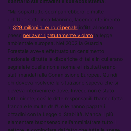
sanitario sui cittadini e sull’ecosistema.
“Ma soprattutto scomparirebbero le multe
dell’Ue,” sottolinea Mannino, facendo riferimento
ai
329 milioni di euro di penale
inflitti al nostro
paese
per aver ripetutamente violato
la legge
ambientale europea. Nel 2002 la Guardia
Forestale aveva effettuato un censimento
nazionale di tutte le discariche d’Italia in cui erano
segnalate quelle non a norma e i risultati erano
stati mandati alla Commissione Europea. Quindi
chi doveva risolvere la situazione sapeva che si
doveva intervenire e dove. Invece non è stato
fatto niente, così le ditte responsabili l’hanno fatta
franca e le multe dell’Ue le hanno pagate i
cittadini con la Legge di Stabilità. Manca il più
elementare buonsenso nell’amministrare tutto il
settore, a cominciare dal fatto che tutte le spese