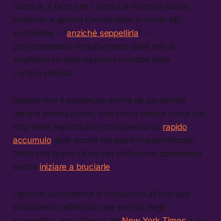
Dunque, il fatto che i vertici di Pechino stiano
iniziando a gestire l’immondizia in modo più
sostenibile – “
anziché seppellirla
” –
provocherebbe l’ingolfamento delle reti di
smaltimento delle nazioni coinvolte nella
compravendita.
Questa tesi è sostenuta anche da parecchie
testate internazionali, che fanno notare come allo
stop delle esportazioni corrisponda un
rapido
accumulo
delle scorie nei paesi industrializzati,
tanto che questi ultimi per disfarsene potrebbero
anche
iniziare a bruciarle
.
I giornali ovviamente si riferiscono all’oneroso
smaltimento effettuato per mezzo degli
inceneritori, ma i titoloni del
New York Times
e del