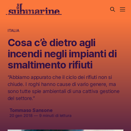
ITALIA
Cosa c’è dietro agli
incendi negli impianti di
smaltimento rifiuti
“Abbiamo appurato che il ciclo dei rifiuti non si
chiude. I roghi hanno cause di vario genere, ma
sono tutte spie ambientali di una cattiva gestione
del settore.”
Tommaso Sansone
20 gen 2018
—
9 minuti di lettura