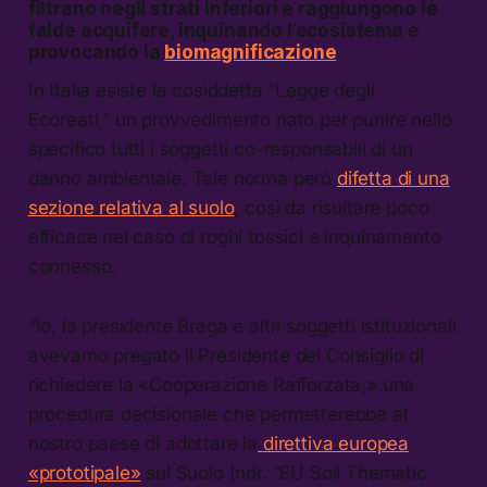
filtrano negli strati inferiori e raggiungono le
falde acquifere, inquinando l’ecosistema e
provocando la
biomagnificazione
.
In Italia esiste la cosiddetta “Legge degli
Ecoreati,” un provvedimento nato per punire nello
specifico tutti i soggetti co-responsabili di un
danno ambientale. Tale norma però
difetta di una
sezione relativa al suolo
, così da risultare poco
efficace nel caso di roghi tossici e inquinamento
connesso.
“Io, la presidente Braga e altri soggetti istituzionali
avevamo pregato il Presidente del Consiglio di
richiedere la «Cooperazione Rafforzata,» una
procedura decisionale che permetterebbe al
nostro paese di adottare la
direttiva europea
«prototipale»
sul Suolo [ndr. “EU Soil Thematic