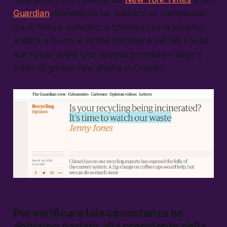
Guardian
dovrebbero far suonare un campanello
qui in Italia e spingerci a chiederci se la plastica
andata a fuoco le ultime settimane nel Bel Paese
non fosse quella che doveva prendere il largo a
bordo di grosse navi dirette in Oriente.
Per verificare tale circostanza ne
abbiamo parlato alla presidente della