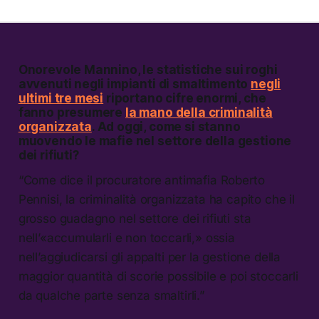
Onorevole Mannino, le statistiche sui roghi
avvenuti negli impianti di smaltimento
negli
ultimi tre mesi
riportano cifre enormi, che
fanno presumere
la mano della criminalità
organizzata
. Ad oggi, come si stanno
muovendo le mafie nel settore della gestione
dei rifiuti?
“Come dice il procuratore antimafia Roberto
Pennisi, la criminalità organizzata ha capito che il
grosso guadagno nel settore dei rifiuti sta
nell’«accumularli e non toccarli,» ossia
nell’aggiudicarsi gli appalti per la gestione della
maggior quantità di scorie possibile e poi stoccarli
da qualche parte senza smaltirli.”