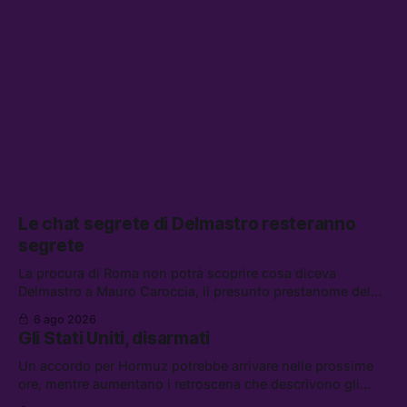
Le chat segrete di Delmastro resteranno
segrete
La procura di Roma non potrà scoprire cosa diceva
Delmastro a Mauro Caroccia, il presunto prestanome del
clan Senese. Tra le altre notizie: le IDF hanno ripreso gli
6 ago 2026
attacchi in Libano, il governo chiederà 36 miliardi di
Gli Stati Uniti, disarmati
flessibilità in armi e energia, e Grokipedia è già stata
abbandonata
Un accordo per Hormuz potrebbe arrivare nelle prossime
ore, mentre aumentano i retroscena che descrivono gli
Stati Uniti come disarmati. Tra le altre notizie: le storie di