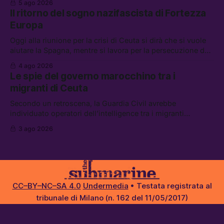
5 ago 2026
chi aspetta i dispersi di Ceuta, il boom dei carburanti
Il ritorno del sogno nazifascista di Fortezza
diluiti, e quanti attivisti anti data center sono stati arrestati
Europa
Oggi alla riunione per la crisi di Ceuta si dirà che si vuole
aiutare la Spagna, mentre si lavora per la persecuzione dei
migranti. Tra le altre notizie: l’esplosione di aborti
4 ago 2026
spontanei a Gaza, un giovane di 19 anni è morto sotto il
Le spie del governo marocchino tra i
sole per raccogliere pomodori, e cosa dice l’AI Act europeo
migranti di Ceuta
Secondo un retroscena, la Guardia Civil avrebbe
individuato operatori dell’intelligence tra i migranti
coinvolti nell’incidente di Ceuta. Tra le altre notizie: le IDF
3 ago 2026
hanno ucciso 19 persone a Gaza; le tensioni nel campo
largo sugli armamenti per l’Ucraina; e quanto costa una
Xbox adesso?
CC–BY–NC–SA 4.0
Undermedia
• Testata registrata al
tribunale di Milano (n. 162 del 11/05/2017)