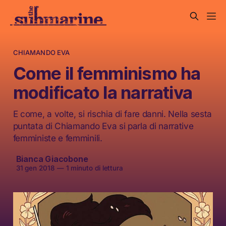
CHIAMANDO EVA
Come il femminismo ha
modificato la narrativa
E come, a volte, si rischia di fare danni. Nella sesta
puntata di Chiamando Eva si parla di narrative
femministe e femminili.
Bianca Giacobone
31 gen 2018
—
1 minuto di lettura