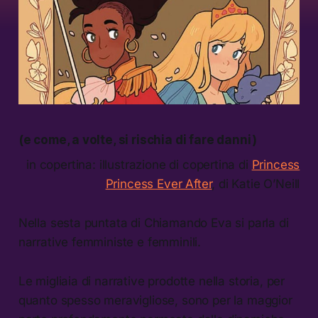
(e come, a volte, si rischia di fare danni)
in copertina: illustrazione di copertina di
Princess
Princess Ever After
, di Katie O’Neill
Nella sesta puntata di Chiamando Eva si parla di
narrative femministe e femminili.
Le migliaia di narrative prodotte nella storia, per
quanto spesso meravigliose, sono per la maggior