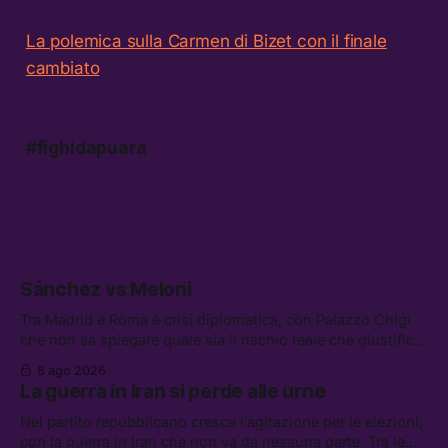
La polemica sulla Carmen di Bizet con il finale
cambiato
#fighidapuara
Sánchez vs Meloni
Tra Madrid e Roma è crisi diplomatica, con Palazzo Chigi
che non sa spiegare quale sia il rischio reale che giustifica
la sospensione di Schengen. Tra le altre notizie: l’accordo
8 ago 2026
di difesa tra Arabia Saudita, Pakistan e Turchia, la crisi del
La guerra in Iran si perde alle urne
carburante irregolare, e un altro caso di IA ribelle
Nel partito repubblicano cresce l’agitazione per le elezioni,
con la guerra in Iran che non va da nessuna parte. Tra le