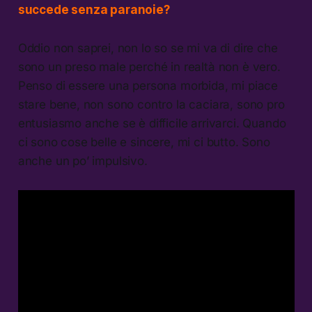
succede senza paranoie?
Oddio non saprei, non lo so se mi va di dire che
sono un preso male perché in realtà non è vero.
Penso di essere una persona morbida, mi piace
stare bene, non sono contro la caciara, sono pro
entusiasmo anche se è difficile arrivarci. Quando
ci sono cose belle e sincere, mi ci butto. Sono
anche un po’ impulsivo.