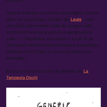
Generic Animal è il nome sia del progetto che del
disco di Luca Galizia, membro dei
Leute
. I testi
sono stati interamente scritti da Jacopo Lietti,
frontman di uno dei gruppi più underground di
Italia — i Fine Before You Came — Luca ne ha
ricavato 8 canzoni e Marco Giudici e Adele Nigro
(Halfalib e Any Other) lo hanno prodotto e co-
arrangiato.
Il disco è uscito lo scorso 18 gennaio per
La
Tempesta Dischi
.