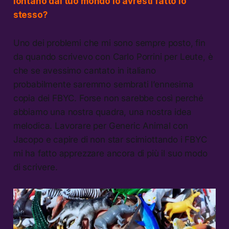
lontano dal tuo mondo lo avresti fatto lo
stesso?
Uno dei problemi che mi sono sempre posto, fin
da quando scrivevo con Carlo Porrini per Leute, è
che se avessimo cantato in italiano
probabilmente saremmo sembrati l’ennesima
copia dei FBYC. Forse non sarebbe così perché
abbiamo una nostra quadra, una nostra idea
melodica. Lavorare per Generic Animal con
Jacopo e capire di non star scimiottando i FBYC
mi ha fatto apprezzare ancora di più il suo modo
di scrivere.