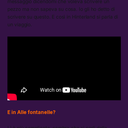
messaggio dicendomi che voleva scrivere un
pezzo ma non sapeva su cosa. Io gli ho detto di
scrivere su questo. E così in Hinterland si parla di
un viaggio.
E in Alle fontanelle?
Lì è più complicato, sembra che si parli della