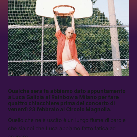
Qualche sera fa abbiamo dato appuntamento
a Luca Galizia al Rainbow a Milano per fare
quattro chiacchiere prima del concerto di
venerdì 23 febbraio al Circolo Magnolia.
Quello che ne è uscito è un lungo fiume di parole
che sia noi che Luca abbiamo fatto fatica ad
arginare.