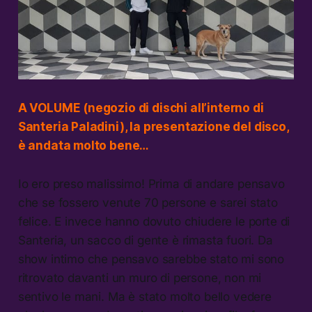
A VOLUME (negozio di dischi all’interno di
Santeria Paladini), la presentazione del disco,
è andata molto bene…
Io ero preso malissimo! Prima di andare pensavo
che se fossero venute 70 persone e sarei stato
felice. E invece hanno dovuto chiudere le porte di
Santeria, un sacco di gente è rimasta fuori. Da
show intimo che pensavo sarebbe stato mi sono
ritrovato davanti un muro di persone, non mi
sentivo le mani. Ma è stato molto bello vedere