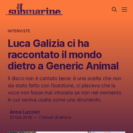
INTERVISTE
Luca Galizia ci ha
raccontato il mondo
dietro a Generic Animal
Il disco non è cantato bene: è una scelta che non
sia stato fatto con l’autotune, ci piaceva che la
voce non fosse mai intonata se non nel momento
in cui veniva usata come uno strumento.
Anna Lazzeri
22 feb 2018
—
7 minuti di lettura