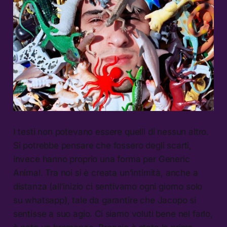
I testi non potevano essere quelli di nessun altro.
Si potrebbe pensare che fossero degli scarti,
invece hanno proprio una forma per Generic
Animal. Tra noi si è creata un’intimità, anche a
distanza (all’inizio ci sentivamo ogni giorno solo
su whatsapp), tale da garantire che Jacopo si
sentisse a suo agio. Ci siamo voluti bene nel farlo,