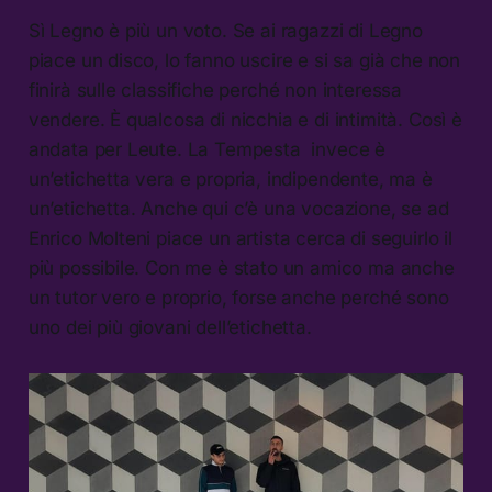
Sì Legno è più un voto. Se ai ragazzi di Legno
piace un disco, lo fanno uscire e si sa già che non
finirà sulle classifiche perché non interessa
vendere. È qualcosa di nicchia e di intimità. Così è
andata per Leute. La Tempesta invece è
un’etichetta vera e propria, indipendente, ma è
un’etichetta. Anche qui c’è una vocazione, se ad
Enrico Molteni piace un artista cerca di seguirlo il
più possibile. Con me è stato un amico ma anche
un tutor vero e proprio, forse anche perché sono
uno dei più giovani dell’etichetta.