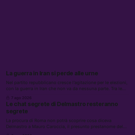
La guerra in Iran si perde alle urne
Nel partito repubblicano cresce l’agitazione per le elezioni,
con la guerra in Iran che non va da nessuna parte. Tra le
altre notizie: due alti dirigenti del Mossad hanno perso il
7 ago 2026
lavoro, Schlein prova a mettere in sicurezza la coalizione, e
Le chat segrete di Delmastro resteranno
che cos’è lo “Spiralismo,” la religione degli agenti IA
segrete
La procura di Roma non potrà scoprire cosa diceva
Delmastro a Mauro Caroccia, il presunto prestanome del
clan Senese. Tra le altre notizie: le IDF hanno ripreso gli