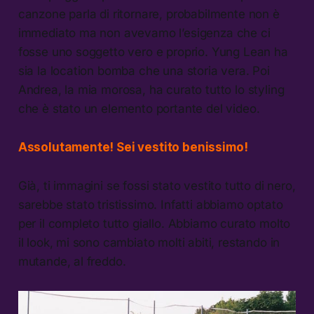
canzone parla di ritornare, probabilmente non è
immediato ma non avevamo l’esigenza che ci
fosse uno soggetto vero e proprio. Yung Lean ha
sia la location bomba che una storia vera. Poi
Andrea, la mia morosa, ha curato tutto lo styling
che è stato un elemento portante del video.
Assolutamente! Sei vestito benissimo!
Già, ti immagini se fossi stato vestito tutto di nero,
sarebbe stato tristissimo. Infatti abbiamo optato
per il completo tutto giallo. Abbiamo curato molto
il look, mi sono cambiato molti abiti, restando in
mutande, al freddo.