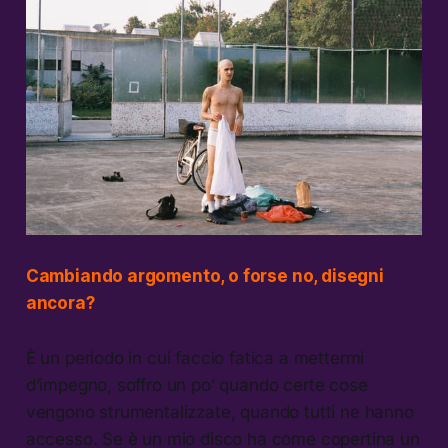
Cambiando argomento, o forse no, disegni
ancora?
È un periodo in cui faccio fatica a mettermi
d’impegno, soffro un po’ quando certe cose
vengono strumentalizzate, quando tutti ne hanno
accesso. Se è un mio disco ha come copertina un