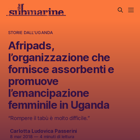
STORIE DALL’UGANDA
Afripads,
l’organizzazione che
fornisce assorbenti e
promuove
l’emancipazione
femminile in Uganda
“Rompere il tabù è molto difficile.”
Carlotta Ludovica Passerini
8 mar 2018
—
4 minuti di lettura