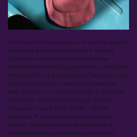
Dal momento che accedere a un servizio igienico
è un diritto di base per le ragazze e le donne
ugandesi, ci spiegano Raymond e Andrew,
l’operato di Afripads sta riscontrando una risposta
molto positiva fra la popolazione. Raccontano poi
che l’organizzazione è aperta ai suggerimenti
delle sue clienti, e che il kit prodotto è sempre in
evoluzione, considerando i bisogni delle più.
“Rompere il tabù è molto difficile,” afferma
Raymond, “è importante non solo vendere i
prodotti, ma anche fare un grande lavoro di
sensibilizzazione sulle pratiche igieniche del