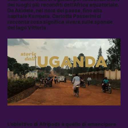
dei luoghi più reconditi dell’Africa equatoriale.
Da Akidele, nel nord del paese, fino alla
capitale Kampala, Carlotta Passerini ci
racconta cosa significa vivere sulle sponde
del lago Vittoria.
L’obiettivo di Afripads è quello di emancipare