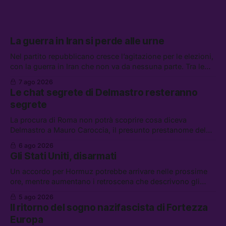
La guerra in Iran si perde alle urne
Nel partito repubblicano cresce l’agitazione per le elezioni,
con la guerra in Iran che non va da nessuna parte. Tra le
altre notizie: due alti dirigenti del Mossad hanno perso il
7 ago 2026
lavoro, Schlein prova a mettere in sicurezza la coalizione, e
Le chat segrete di Delmastro resteranno
che cos’è lo “Spiralismo,” la religione degli agenti IA
segrete
La procura di Roma non potrà scoprire cosa diceva
Delmastro a Mauro Caroccia, il presunto prestanome del
clan Senese. Tra le altre notizie: le IDF hanno ripreso gli
6 ago 2026
attacchi in Libano, il governo chiederà 36 miliardi di
Gli Stati Uniti, disarmati
flessibilità in armi e energia, e Grokipedia è già stata
abbandonata
Un accordo per Hormuz potrebbe arrivare nelle prossime
ore, mentre aumentano i retroscena che descrivono gli
Stati Uniti come disarmati. Tra le altre notizie: le storie di
5 ago 2026
chi aspetta i dispersi di Ceuta, il boom dei carburanti
Il ritorno del sogno nazifascista di Fortezza
diluiti, e quanti attivisti anti data center sono stati arrestati
Europa