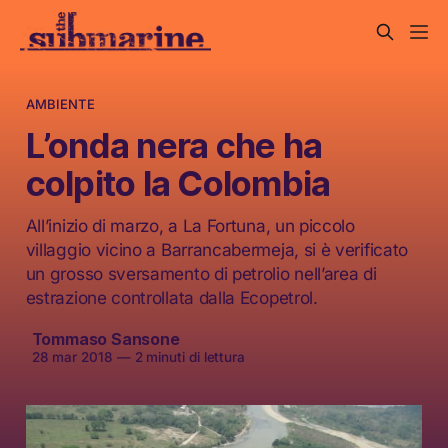
AMBIENTE
L’onda nera che ha
colpito la Colombia
All’inizio di marzo, a La Fortuna, un piccolo
villaggio vicino a Barrancabermeja, si è verificato
un grosso sversamento di petrolio nell’area di
estrazione controllata dalla Ecopetrol.
Tommaso Sansone
28 mar 2018
—
2 minuti di lettura