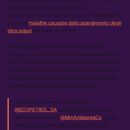
che già soffre di grossi problemi di
approvvigionamento idrico, cui ora si aggiungono
anche le
malattie causate dallo spargimento degli
idrocarburi
nel suolo e nell’aria.
Per queste persone – che vivono a stretto
contatto con la natura, lontano dalle grandi città –
non si tratta solo di una terribile perdita di risorse,
ma anche di un grosso trauma: “è come se fosse
morta nostra madre,” dice un abitante del luogo
intervistato dal quotidiano El Spectador.
q tristeza el derrame de petroleo …
@ECOPETROL_SA
debe pagar y resarcir el
daño ambiental YA!
@MinAmbienteCo
donde
estan las acciones de reparo de reacción