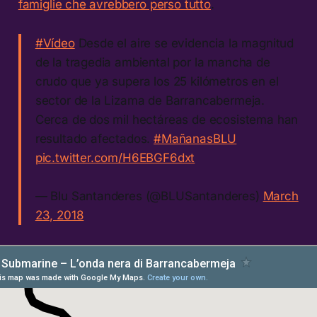
famiglie che avrebbero perso tutto
.
#Vídeo
Desde el aire se evidencia la magnitud
de la tragedia ambiental por la mancha de
crudo que ya supera los 25 kilómetros en el
sector de la Lizama de Barrancabermeja.
Cerca de dos mil hectáreas de ecosistema han
resultado afectados.
#MañanasBLU
pic.twitter.com/H6EBGF6dxt
— Blu Santanderes (@BLUSantanderes)
March
23, 2018