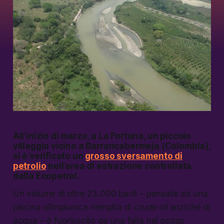
All’inizio di marzo, a La Fortuna, un piccolo
villaggio vicino a Barrancabermeja (Colombia),
si è verificato un
grosso sversamento di
petrolio
nell’area di estrazione controllata
dalla Ecopetrol.
Un volume di oltre 23.000 barili – pensate ad una
piscina olimpionica riempita di
crude oil
anziché di
acqua – è fuoriuscito da una falla nel pozzo