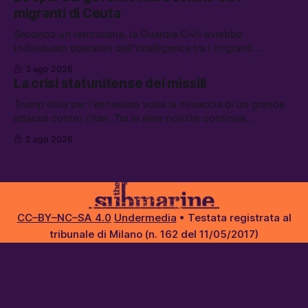
sole per raccogliere pomodori, e cosa dice l’AI Act europeo
migranti di Ceuta
Secondo un retroscena, la Guardia Civil avrebbe
individuato operatori dell’intelligence tra i migranti
coinvolti nell’incidente di Ceuta. Tra le altre notizie: le IDF
3 ago 2026
hanno ucciso 19 persone a Gaza; le tensioni nel campo
La crisi statunitense dei missili
largo sugli armamenti per l’Ucraina; e quanto costa una
Xbox adesso?
Trump ritira per l’ennesima volta la minaccia di un grande
attacco contro l’Iran. Tra le altre notizie: continua
l’aggressione della Spagna da parte degli stati europei, il
2 ago 2026
piano della maggioranza per blindare le chat di Delmastro,
e quando costa leggere per primi i tweet di Trump
CC–BY–NC–SA 4.0
Undermedia
• Testata registrata al
tribunale di Milano (n. 162 del 11/05/2017)