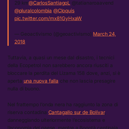
29 km
@CarlosSantiagoL
@tatianaroaavend
@pluralcolombia
@Cloquis
pic.twitter.com/mx81GyHxaW
— Geoactivismo (@geoactivismo)
March 24,
2018
Tuttavia, a quasi un mese dal disastro, i tecnici
della Ecopetrol non sarebbero ancora riusciti a
bloccare la perdita del Lizama 158 dove, anzi, si è
aperta
una nuova falla
che non lascia presagire
nulla di buono.
Nel frattempo l’onda nera ha raggiunto la zona di
riserva contadina
Cantagallo sur de Bolívar
,
danneggiando ulteriormente l’ecosistema e
l’economia del paese, mentre a Bogotà centinaia