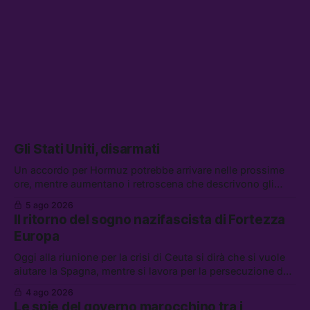
Gli Stati Uniti, disarmati
Un accordo per Hormuz potrebbe arrivare nelle prossime
ore, mentre aumentano i retroscena che descrivono gli
Stati Uniti come disarmati. Tra le altre notizie: le storie di
5 ago 2026
chi aspetta i dispersi di Ceuta, il boom dei carburanti
Il ritorno del sogno nazifascista di Fortezza
diluiti, e quanti attivisti anti data center sono stati arrestati
Europa
Oggi alla riunione per la crisi di Ceuta si dirà che si vuole
aiutare la Spagna, mentre si lavora per la persecuzione dei
migranti. Tra le altre notizie: l’esplosione di aborti
4 ago 2026
spontanei a Gaza, un giovane di 19 anni è morto sotto il
Le spie del governo marocchino tra i