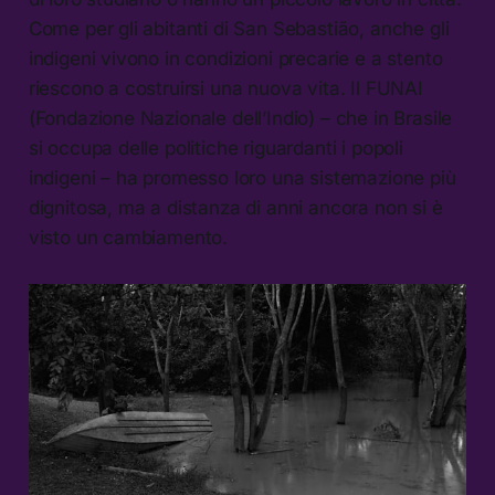
Come per gli abitanti di San Sebastião, anche gli
indigeni vivono in condizioni precarie e a stento
riescono a costruirsi una nuova vita. Il FUNAI
(Fondazione Nazionale dell’Indio) – che in Brasile
si occupa delle politiche riguardanti i popoli
indigeni – ha promesso loro una sistemazione più
dignitosa, ma a distanza di anni ancora non si è
visto un cambiamento.