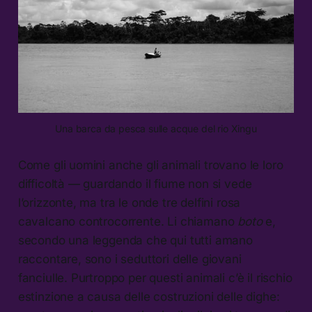
Una barca da pesca sulle acque del rio Xingu
Come gli uomini anche gli animali trovano le loro
difficoltà — guardando il fiume non si vede
l’orizzonte, ma tra le onde tre delfini rosa
cavalcano controcorrente. Li chiamano
boto
e,
secondo una leggenda che qui tutti amano
raccontare, sono i seduttori delle giovani
fanciulle. Purtroppo per questi animali c’è il rischio
estinzione a causa delle costruzioni delle dighe: