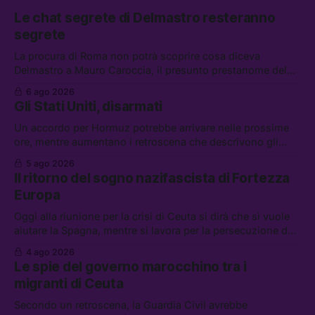
Le chat segrete di Delmastro resteranno
segrete
La procura di Roma non potrà scoprire cosa diceva
Delmastro a Mauro Caroccia, il presunto prestanome del
clan Senese. Tra le altre notizie: le IDF hanno ripreso gli
6 ago 2026
attacchi in Libano, il governo chiederà 36 miliardi di
Gli Stati Uniti, disarmati
flessibilità in armi e energia, e Grokipedia è già stata
abbandonata
Un accordo per Hormuz potrebbe arrivare nelle prossime
ore, mentre aumentano i retroscena che descrivono gli
Stati Uniti come disarmati. Tra le altre notizie: le storie di
5 ago 2026
chi aspetta i dispersi di Ceuta, il boom dei carburanti
Il ritorno del sogno nazifascista di Fortezza
diluiti, e quanti attivisti anti data center sono stati arrestati
Europa
Oggi alla riunione per la crisi di Ceuta si dirà che si vuole
aiutare la Spagna, mentre si lavora per la persecuzione dei
migranti. Tra le altre notizie: l’esplosione di aborti
4 ago 2026
spontanei a Gaza, un giovane di 19 anni è morto sotto il
Le spie del governo marocchino tra i
sole per raccogliere pomodori, e cosa dice l’AI Act europeo
migranti di Ceuta
Secondo un retroscena, la Guardia Civil avrebbe