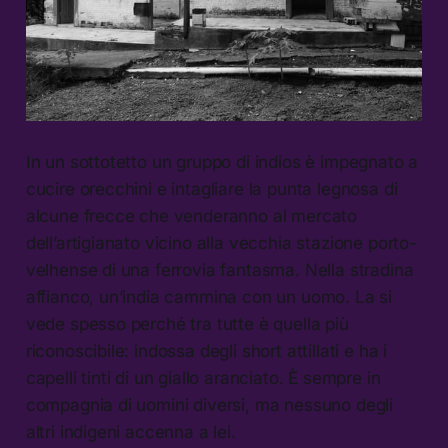
In un sottotetto un gruppo di indios è impegnato a
cucire orecchini e intagliare la punta legnosa di
alcune frecce che venderanno al mercato
dell’artigianato vicino alla vecchia stazione porto-
velhense di una ferrovia fantasma. Nella stradina
affianco, un’india cammina con un uomo. La si
vede spesso perché tra tutte è quella più
riconoscibile: indossa degli short attillati e ha i
capelli tinti di un giallo aranciato. È sempre in
compagnia di uomini diversi, ma nessuno degli
altri indigeni accenna a lei.