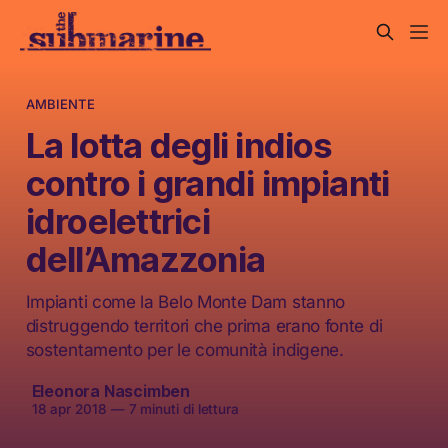
AMBIENTE
La lotta degli indios
contro i grandi impianti
idroelettrici
dell’Amazzonia
Impianti come la Belo Monte Dam stanno
distruggendo territori che prima erano fonte di
sostentamento per le comunità indigene.
Eleonora Nascimben
18 apr 2018
—
7 minuti di lettura