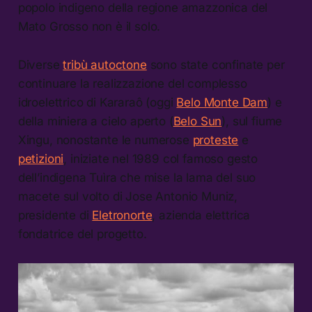
popolo indigeno della regione amazzonica del
Mato Grosso non è il solo.
Diverse
tribù autoctone
sono state confinate per
continuare la realizzazione del complesso
idroelettrico di Kararaô (oggi
Belo Monte Dam
) e
della miniera a cielo aperto (
Belo Sun
), sul fiume
Xingu, nonostante le numerose
proteste
e
petizioni
, iniziate nel 1989 col famoso gesto
dell’indigena Tuìra che mise la lama del suo
macete sul volto di Jose Antonio Muniz,
presidente di
Eletronorte
, azienda elettrica
fondatrice del progetto.