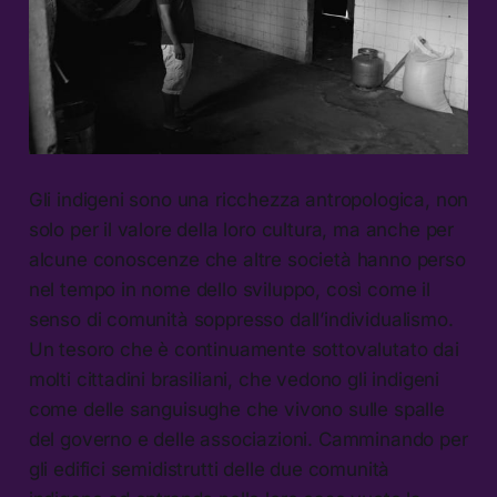
Gli indigeni sono una ricchezza antropologica, non
solo per il valore della loro cultura, ma anche per
alcune conoscenze che altre società hanno perso
nel tempo in nome dello sviluppo, così come il
senso di comunità soppresso dall’individualismo.
Un tesoro che è continuamente sottovalutato dai
molti cittadini brasiliani, che vedono gli indigeni
come delle sanguisughe che vivono sulle spalle
del governo e delle associazioni. Camminando per
gli edifici semidistrutti delle due comunità