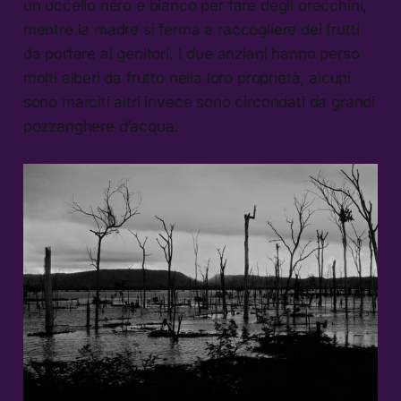
un uccello nero e bianco per fare degli orecchini,
mentre la madre si ferma a raccogliere dei frutti
da portare ai genitori. I due anziani hanno perso
molti alberi da frutto nella loro proprietà, alcuni
sono marciti altri invece sono circondati da grandi
pozzanghere d’acqua.