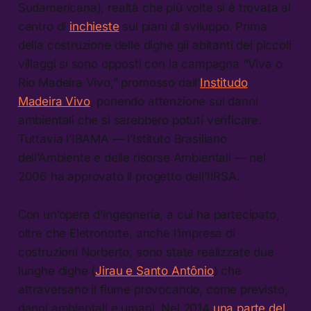
Sudamericana), realtà che più volte si è trovata al
centro di
inchieste
sui piani di sviluppo. Prima
della costruzione delle dighe gli abitanti dei piccoli
villaggi si sono opposti con la campagna “Viva o
Rio Madeira Vivo,” promosso dall’
Institudo
Madeira Vivo
, ponendo attenzione sui danni
ambientali che si sarebbero potuti verificare.
Tuttavia l’IBAMA — l’Istituto Brasiliano
dell’Ambiente e delle risorse Ambientali — nel
2006 ha approvato il progetto dell’IIRSA.
Con un’opera d’ingegneria, a cui ha partecipato,
oltre che Eletronorte, anche l’impresa di
costruzioni Norberto, sono state realizzate due
lunghe dighe (
Jirau e Santo Antônio
) che
attraversano il fiume provocando, come previsto,
danni ambientali e umani. Nel 2014
una parte del