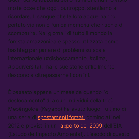
molte cose che oggi, purtroppo, stentiamo a
ricordare. Il sangue che le loro acque hanno
portato via non è l’unica memoria che rischia di
scomparire. Nei giornali di tutto il mondo la
foresta amazzonica è spesso utilizzata come
hashtag per parlare di problemi su scala
internazionale (#disboscamento, #clima,
#biodiversità), ma le sue storie difficilmente
riescono a oltrepassarne i confini.
È passato appena un mese da quando “o
deslocamento” di alcuni individui della tribù
Mebêngôkre (Kayapó) ha avuto luogo, l’ultimo di
una serie di
spostamenti forzati
cominciati nel
2012 e previsti in un
rapporto del 2009
dell’EIA
(Estudo de Impacto Ambiental). L’esodo di questo