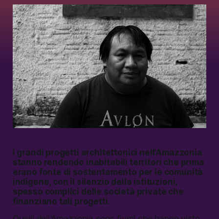
I grandi progetti architettonici nell’Amazzonia
stanno rendendo inabitabili territori che prima
erano fonte di sostentamento per le comunità
indigene, con il silenzio della istituzioni,
spesso complici delle società private che
finanziano tali progetti.
Quelli dell’Amazzonia sono fiumi che hanno visto