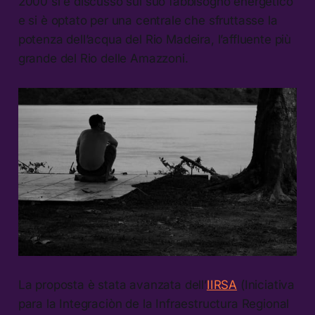
2000 si è discusso sul suo fabbisogno energetico
e si è optato per una centrale che sfruttasse la
potenza dell’acqua del Rio Madeira, l’affluente più
grande del Rio delle Amazzoni.
La proposta è stata avanzata dell’
IIRSA
(Iniciativa
para la Integraciòn de la Infraestructura Regional