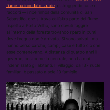
fiume ha inondato strade
, distruggendo case e
raccolti — i ribeirinhos della comunità di San
Sebastião, che si trova dall’altra parte del fiume
rispetto a Porto Velho, sono dovuti fuggire
all’interno della foresta trovando riparo in punti
dove l’acqua non è arrivata. Si sono salvati, ma
hanno perso barche, campi, case e tutto ciò che
esse contenevano. A distanza di quattro anni il
governo, così come la centrale, non ha mai
indennizzato gli abitanti. Il villaggio, da 137 nuclei
familiari, è passato a sole 13 famiglie.