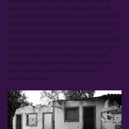
indigene ed entrando nelle loro case vuote la
realtà però sembra un’altra, peggiore di quella
riscontrata nelle favelas sparse in questo enorme
paese. Nella Casa do Indio gli abitanti sono stati
abbandonati, senza acqua e luce, in un luogo
pieno di cani, gatti e macachi infestati di pulci con
cui i ragazzini stanno a contatto. Le stanze non si
possono chiamare tali, arredate con oggetti
abbandonati, qualche pentola ferruginosa e dei
sacchi bianchi sgualciti che si usano per
conservare il riso.