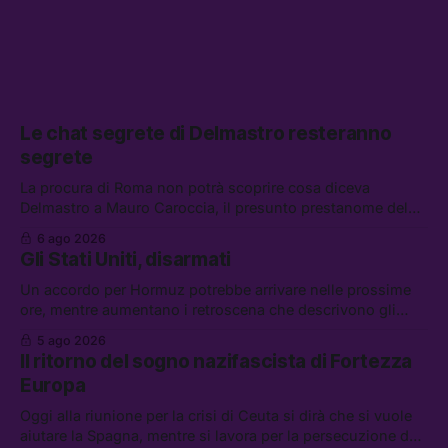
Le chat segrete di Delmastro resteranno
segrete
La procura di Roma non potrà scoprire cosa diceva
Delmastro a Mauro Caroccia, il presunto prestanome del
clan Senese. Tra le altre notizie: le IDF hanno ripreso gli
6 ago 2026
attacchi in Libano, il governo chiederà 36 miliardi di
Gli Stati Uniti, disarmati
flessibilità in armi e energia, e Grokipedia è già stata
abbandonata
Un accordo per Hormuz potrebbe arrivare nelle prossime
ore, mentre aumentano i retroscena che descrivono gli
Stati Uniti come disarmati. Tra le altre notizie: le storie di
5 ago 2026
chi aspetta i dispersi di Ceuta, il boom dei carburanti
Il ritorno del sogno nazifascista di Fortezza
diluiti, e quanti attivisti anti data center sono stati arrestati
Europa
Oggi alla riunione per la crisi di Ceuta si dirà che si vuole
aiutare la Spagna, mentre si lavora per la persecuzione dei