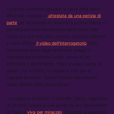
La difesa dovrebbe giocare la carta della semi-
infermità mentale —
attestata da una perizia di
parte
già depositata in procura lo scorso marzo —
per ottenere uno sconto sulla pena finale. Ma
Traini non si è mai detto pentito, e giusto l’altroieri
è stato diffuso
il video dell’interrogatorio
fatto
appena tre giorni dopo la tentata strage: il
ventottenne si mostra lucido, sicuro di sé,
sfacciato e strafottente. “Non rinnego niente di
quello che ho fatto, mi dispiace solo per la
ragazza di colore. Volevo colpire solo maschi
adulti dell’età dello spacciatore.”
“La ragazza di colore” è Jennifer Otiotio, nigeriana
di 25 anni, colpita a una spalla da uno dei proiettili
di Traini e
viva per miracolo
. Riguardo al supposto