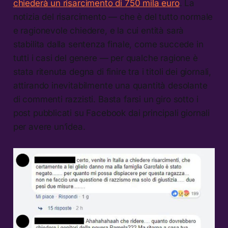
chiederà un risarcimento di 750 mila euro
. La
notizia del risarcimento — che è del tutto normale
e ragionevole chiedere, e la cui entità sarà
stabilita dalla sentenza finale, come succede in
tutti i casi del genere — per qualche ragione è
stata ritenuta degna di finire tra i titoli dei giornali,
attirando inevitabilmente una quantità desolante
di commenti razzisti. Basta farsi un giro sotto i
post pubblicati su Facebook dai principali giornali
per avere un’idea.