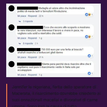
Jennifer la nigeriana, ferita dallo sparatore di
Macerata, il risarcimento dovrebbe chiederlo ai
suoi onnazionali macellai e divoratori di carne
umana. Sono loro la causa di tutto.