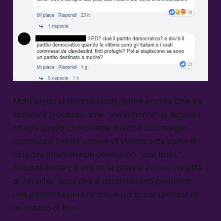
Molti utenti si dicono sicuri, prima ancora che sia
iniziato il processo, che “ovviamente” la ragazza
otterrà quello che chiede, mentre non meglio
specificati italiani vittime di violenza da parte di
cittadini stranieri non ottengono “mai nulla.”
Naturalmente c’è chi se la prende con la venalità
di Jennifer, dato che è normalissimo prendersi
una pallottola nel braccio e poi accontentarsi di
un mazzo di fiori.