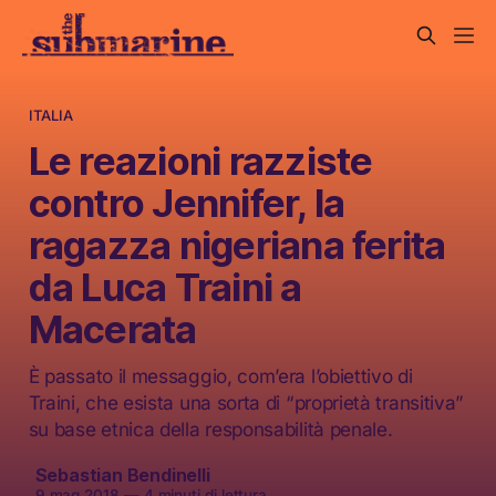
ITALIA
Le reazioni razziste
contro Jennifer, la
ragazza nigeriana ferita
da Luca Traini a
Macerata
È passato il messaggio, com’era l’obiettivo di
Traini, che esista una sorta di “proprietà transitiva”
su base etnica della responsabilità penale.
Sebastian Bendinelli
9 mag 2018
—
4 minuti di lettura