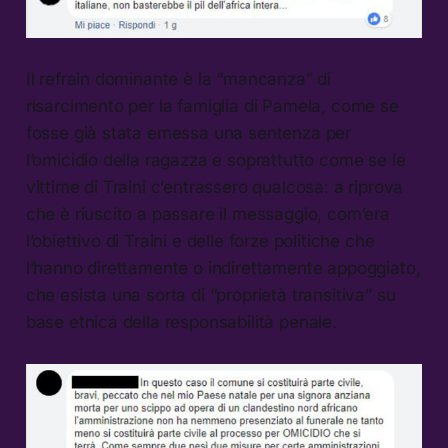
Il refrain dominante è la “mancanza” di
risarcimento per la famiglia di Pamela, come se
fosse già stata emessa una sentenza per
l’omicidio della ragazza e soprattutto come se le
vittime di Traini c’entrassero qualcosa: a riprova
che è riuscito a passare il messaggio, com’era
l’obiettivo di Traini e delle forze politiche che
l’hanno direttamente o indirettamente appoggiato,
che esista una sorta di “proprietà transitiva” su
base etnica della responsabilità penale.