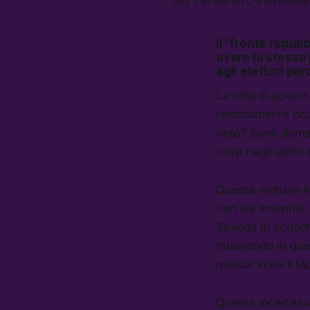
Day 3 of the WTO’s Ministerial
Il “fronte repu
avere lo stesso 
agli elettori per
La crisi di gover
remotamente rico
voto? Sono doman
d’ore negli ultimi 
Questa mattina er
non sia smentita 
Savona in squadr
muovendo in ques
questa volta il M
Questa incertezza