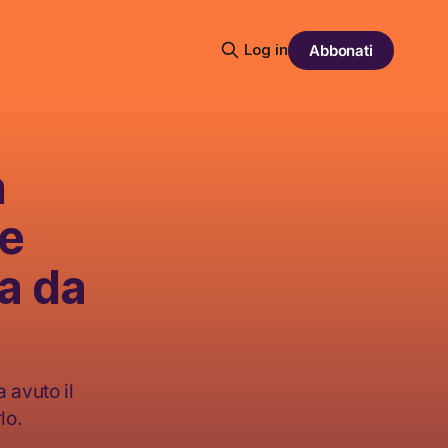
Log in
Abbonati
n
he
a da
 avuto il
lo.