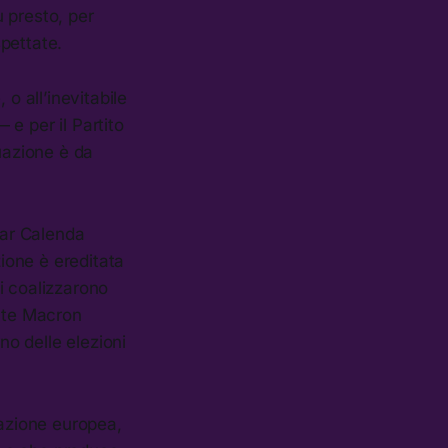
ù presto, per
spettate.
o all’inevitabile
e per il Partito
uazione è da
tar Calenda
zione è ereditata
si coalizzarono
ente Macron
no delle elezioni
cazione europea,