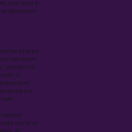
le. Lista unica e
 tre generazioni
continua ad avere
ice agli elettori
, i populismi di
attivi.
Il
imangono punti
ndo ad una sua
annata.
vi bisogna
a come una forza
itiva. Al