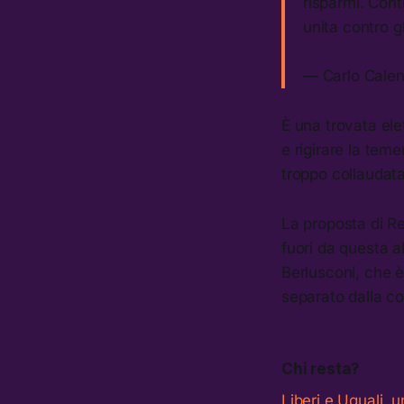
risparmi. Contr
unita contro gl
— Carlo Cale
È una trovata ele
e rigirare la teme
troppo collaudata
La proposta di R
fuori da questa a
Berlusconi, che è
separato dalla co
Chi resta?
Liberi e Uguali, 