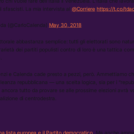
o chi vuole fare dell’Italia il Venezuela. L’Italia che lavo
i sfascisti. La mia intervista al
@Corriere
https://t.co/td
nda (@CarloCalenda)
May 30, 2018
ttorale abbastanza semplice: tutti gli elettorati sono nat
rarietà dei partiti populisti contro di loro è una tattica co
.
enzi e Calenda cade presto a pezzi, però. Ammettiamo ch
lleanza repubblicana — una scelta logica, sia per i “repub
 ancora tutto da provare se alle prossime elezioni avrà vo
alizione di centrodestra.
una lista europea e il Partito democratico
. Ma anche ammes