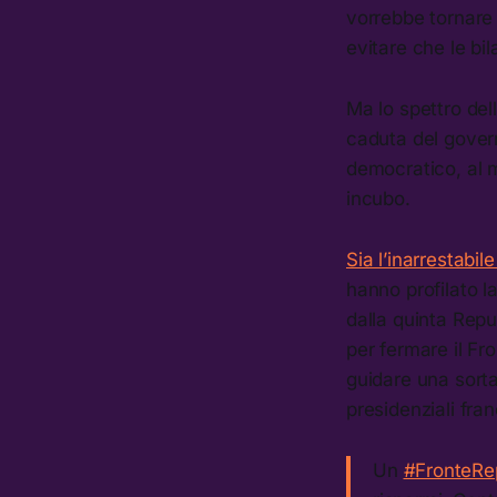
vorrebbe tornare a
evitare che le bil
Ma lo spettro del
caduta del govern
democratico, al m
incubo.
Sia l’inarrestabi
hanno profilato l
dalla quinta Repub
per fermare il Fr
guidare una sorta 
presidenziali fra
Un
#FronteRe