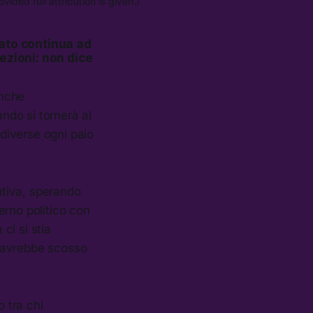
ded full attribution is given.)
iato continua ad
ezioni: non dice
anche
ndo si tornerà al
diverse ogni paio
cutiva, sperando
erno politico con
ci si stia
I avrebbe scosso
o tra chi