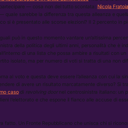
 partecipare — cosa non del tutto scontata:
Nicola Fratoi
— quale sarebbe la differenza tra questa alleanza e quella
co si è presentato alle scorse elezioni? Il 2 percento in p
Uguali può in questo momento vantare un’altissima percen
inistra della politica degli ultimi anni, personalità che è 
ll’interno di una lista che possa ambire a risultati con un 
artito isolato, ma per numero di voti si tratta di una non di
rna al voto e questa deve essere l’alleanza con cui la sin
ndere di avere un risultato marcatamente diverso? Si tra
imo caso
di
revolving door
nel centrosinistra italiano: un
ieni l’elettorato e che espone il fianco alle accuse di ess
va fatto. Un Fronte Repubblicano che unisca chi si ricono