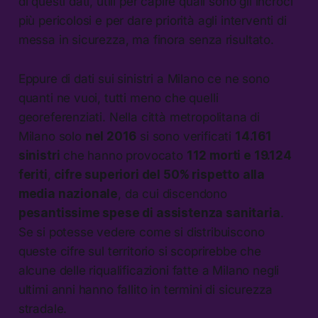
di questi dati, utili per capire quali sono gli incroci
più pericolosi e per dare priorità agli interventi di
messa in sicurezza, ma finora senza risultato.
Eppure di dati sui sinistri a Milano ce ne sono
quanti ne vuoi, tutti meno che quelli
georeferenziati. Nella città metropolitana di
Milano solo
nel 2016
si sono verificati
14.161
sinistri
che hanno provocato
112 morti e 19.124
feriti
,
cifre superiori del 50% rispetto alla
media nazionale
, da cui discendono
pesantissime spese di assistenza sanitaria
.
Se si potesse vedere come si distribuiscono
queste cifre sul territorio si scoprirebbe che
alcune delle riqualificazioni fatte a Milano negli
ultimi anni hanno fallito in termini di sicurezza
stradale.