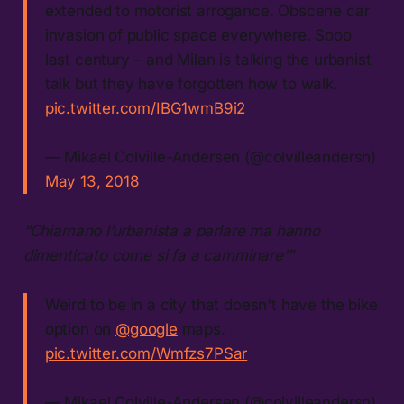
extended to motorist arrogance. Obscene car
invasion of public space everywhere. Sooo
last century – and Milan is talking the urbanist
talk but they have forgotten how to walk.
pic.twitter.com/IBG1wmB9i2
— Mikael Colville-Andersen (@colvilleandersn)
May 13, 2018
“Chiamano l’urbanista a parlare ma hanno
dimenticato come si fa a camminare’”
Weird to be in a city that doesn't have the bike
option on
@google
maps.
pic.twitter.com/Wmfzs7PSar
— Mikael Colville-Andersen (@colvilleandersn)