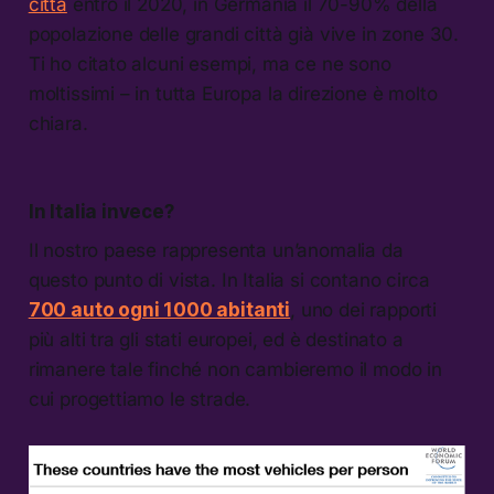
città
entro il 2020, in Germania il 70-90% della
popolazione delle grandi città già vive in zone 30.
Ti ho citato alcuni esempi, ma ce ne sono
moltissimi – in tutta Europa la direzione è molto
chiara.
In Italia invece?
Il nostro paese rappresenta un’anomalia da
questo punto di vista. In Italia si contano circa
700 auto ogni 1000 abitanti
, uno dei rapporti
più alti tra gli stati europei, ed è destinato a
rimanere tale finché non cambieremo il modo in
cui progettiamo le strade.