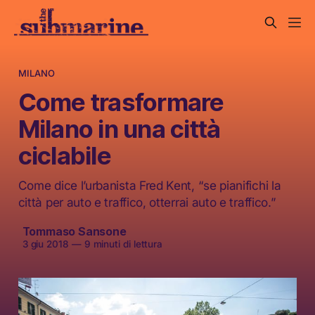
MILANO
Come trasformare
Milano in una città
ciclabile
Come dice l’urbanista Fred Kent, “se pianifichi la
città per auto e traffico, otterrai auto e traffico.”
Tommaso Sansone
3 giu 2018
—
9 minuti di lettura