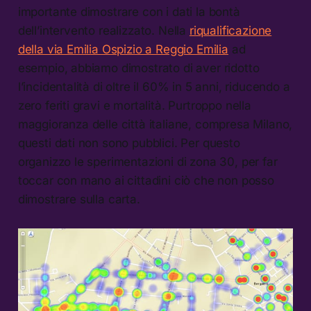
importante dimostrare con i dati la bontà
dell’intervento realizzato. Nella
riqualificazione
della via Emilia Ospizio a Reggio Emilia
ad
esempio, abbiamo dimostrato di aver ridotto
l’incidentalità di oltre il 60% in 5 anni, riducendo a
zero feriti gravi e mortalità. Purtroppo nella
maggioranza delle città italiane, compresa Milano,
questi dati non sono pubblici. Per questo
organizzo le sperimentazioni di zona 30, per far
toccar con mano ai cittadini ciò che non posso
dimostrare sulla carta.