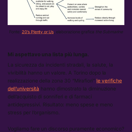
Fonte:
20’s Plenty or Us
, elaborazione grafica
the Submarine
Mi aspettavo una lista più lunga.
La sicurezza da incidenti stradali, la salute, la
vivibilità hanno un valore. A Torino dopo la
realizzazione della zona 30 “Mirafiori”
le verifiche
dell’università
hanno dimostrato la diminuzione
dell’acquisto di sonniferi e di farmaci
antidepressivi. Risultato: meno spese e meno
stress per l’organismo.
Vogliamo fare un discorso puramente economico?