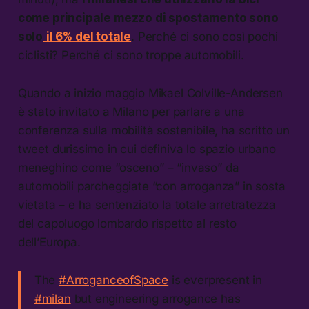
come principale mezzo di spostamento sono
solo
il 6% del totale
. Perché ci sono così pochi
ciclisti? Perché ci sono troppe automobili.
Quando a inizio maggio Mikael Colville-Andersen
è stato invitato a Milano per parlare a una
conferenza sulla mobilità sostenibile, ha scritto un
tweet durissimo in cui definiva lo spazio urbano
meneghino come “osceno” – “invaso” da
automobili parcheggiate “con arroganza” in sosta
vietata – e ha sentenziato la totale arretratezza
del capoluogo lombardo rispetto al resto
dell’Europa.
The
#ArroganceofSpace
is everpresent in
#milan
but engineering arrogance has