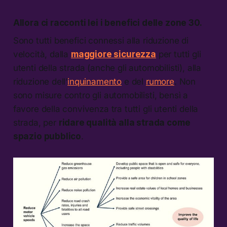
Allora ci racconti lei i benefici delle zone 30.
Sono tutti benefici connessi alla riduzione di
velocità, dalla
maggiore sicurezza
per tutti gli
utenti della strada (anche gli automobilisti), alla
riduzione dell’
inquinamento
e del
rumore
. Non
sono misure contro gli automobilisti, bensì a
favore della convivenza tra tutti gli utenti della
strada, per
ridare qualità alla strada come
spazio pubblico
.