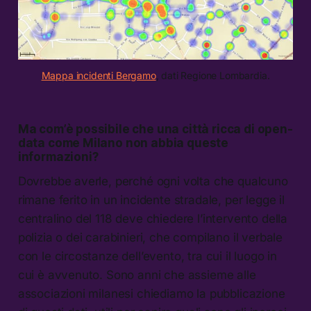
Mappa incidenti Bergamo
, dati Regione Lombardia.
Ma com’è possibile che una città ricca di open-
data come Milano non abbia queste
informazioni?
Dovrebbe averle, perché ogni volta che qualcuno
rimane ferito in un incidente stradale, per legge il
centralino del 118 deve chiedere l’intervento della
polizia o dei carabinieri, che compilano il verbale
con le circostanze dell’evento, tra cui il luogo in
cui è avvenuto. Sono anni che assieme alle
associazioni milanesi chiediamo la pubblicazione