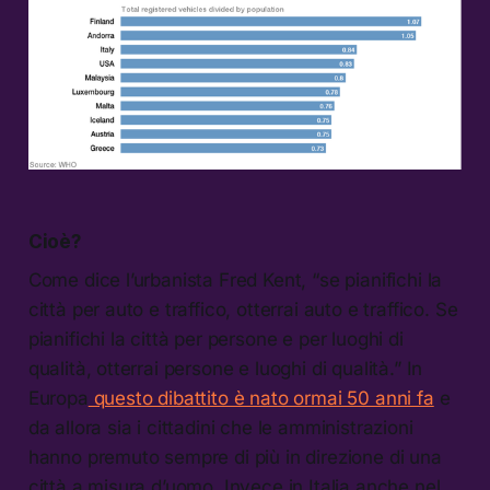
Cioè?
Come dice l’urbanista Fred Kent, “se pianifichi la
città per auto e traffico, otterrai auto e traffico. Se
pianifichi la città per persone e per luoghi di
qualità, otterrai persone e luoghi di qualità.” In
Europa
questo dibattito è nato ormai 50 anni fa
e
da allora sia i cittadini che le amministrazioni
hanno premuto sempre di più in direzione di una
città a misura d’uomo. Invece in Italia anche nel