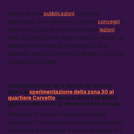
Autore di varie
pubblicazioni
, Dondé ha
partecipato come relatore a numerosi
convegni
in
Italia e in Europa, dove ha tenuto delle
lezioni
in
tema di pianificazione della mobilità ciclistica. Lo
abbiamo intervistato per chiedergli cosa si
dovrebbe fare per trasformare Milano in una città
a misura di bicicletta.
Architetto Dondé, lei è reduce da quattro
giorni di
sperimentazione della zona 30 al
quartiere Corvetto
, dove è stato il direttore
generale dei lavori. Ci racconti com’è andata.
Benissimo, è stato un successo oltre ogni
aspettativa. I cittadini erano veramente contenti,
soprattutto quelli abituati a muoversi a piedi, che