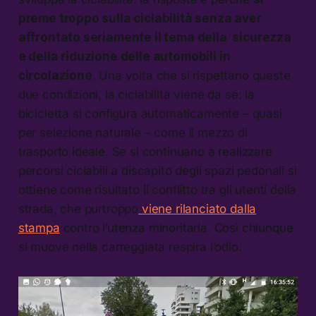
preme troppo sulla ciclabilità senza aver
affrontato seriamente il tema della sicurezza
e della riduzione delle automobili in
circolazione
. Una volta che si rispettano queste
due condizioni, la ciclabilità viene da sé: la
bicicletta si configura automaticamente – quasi
per selezione naturale – come il mezzo di
trasporto ideale. Se si continuano a realizzare
percorsi ciclabili a discapito degli spazi pedonali si
ottiene come risultato il conflitto tra gli utenti della
strada, che purtroppo
viene rilanciato dalla
stampa
contro l’utenza minoritaria. Così chiunque
si muove nella carreggiata respira l’odio.