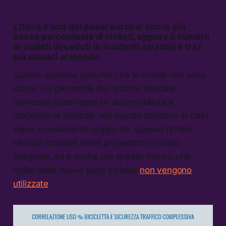
L’Italia è uno dei paesi europei con la più
bassa percentuale di ciclisti, eppure il numero
di ciclisti deceduti in incidenti stradali è tra i
più elevati al mondo.
Questo significa appunto che le strade non sono
sicure. La geometria del reticolo stradale
dovrebbe costringere un automobilista a
moderare la velocità, ma questo obiettivo in Italia
viene scarsamente raggiunto. Spesso l’intero
reticolo stradale viene progettato in modo
sbagliato, ed è anche per questo motivo che
molte delle nuove piste ciclabili
non vengono
utilizzate
.