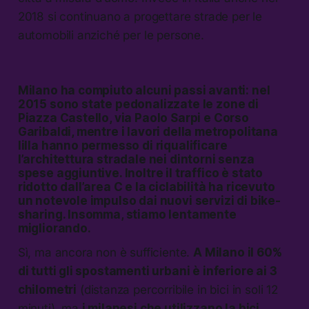
2018 si continuano a progettare strade per le
automobili anziché per le persone.
Milano ha compiuto alcuni passi avanti: nel
2015 sono state pedonalizzate le zone di
Piazza Castello, via Paolo Sarpi e Corso
Garibaldi, mentre i lavori della metropolitana
lilla hanno permesso di riqualificare
l’architettura stradale nei dintorni senza
spese aggiuntive. Inoltre il traffico è stato
ridotto dall’area C e la ciclabilità ha ricevuto
un notevole impulso dai nuovi servizi di bike-
sharing. Insomma, stiamo lentamente
migliorando.
Sì, ma ancora non è sufficiente.
A Milano il 60%
di tutti gli spostamenti urbani è inferiore ai 3
chilometri
(distanza percorribile in bici in soli 12
minuti), ma
i milanesi che utilizzano la bici