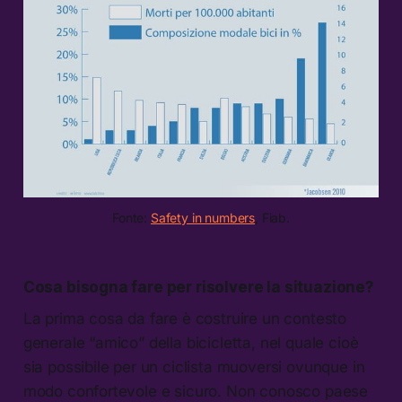
Fonte:
Safety in numbers
, Fiab.
Cosa bisogna fare per risolvere la situazione?
La prima cosa da fare è costruire un contesto
generale “amico” della bicicletta, nel quale cioè
sia possibile per un ciclista muoversi ovunque in
modo confortevole e sicuro. Non conosco paese