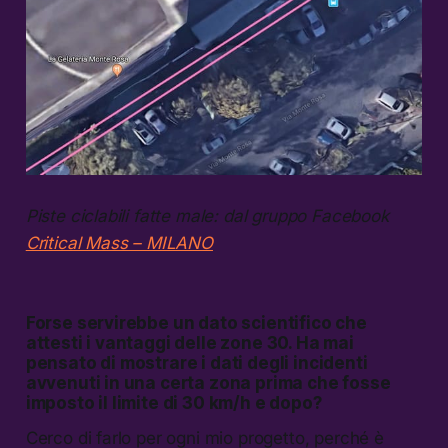
Piste ciclabili fatte male: dal gruppo Facebook
Critical Mass – MILANO
Forse servirebbe un
dato scientifico che
attesti i vantaggi delle zone 30
. Ha mai
pensato di mostrare i dati degli incidenti
avvenuti in una certa zona prima che fosse
imposto il limite di 30 km/h e dopo?
Cerco di farlo per ogni mio progetto, perché è