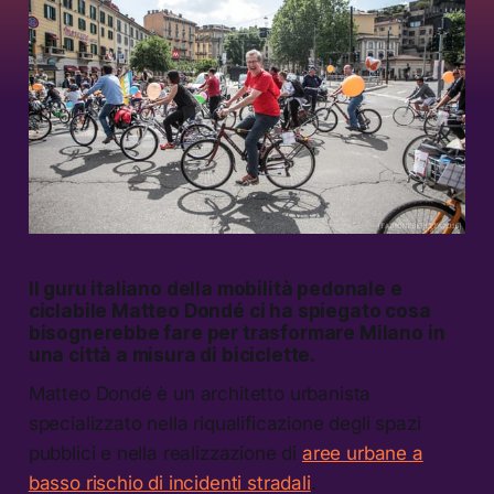
Il guru italiano della mobilità pedonale e
ciclabile Matteo Dondé ci ha spiegato cosa
bisognerebbe fare per trasformare Milano in
una città a misura di biciclette.
Matteo Dondé è un architetto urbanista
specializzato nella riqualificazione degli spazi
pubblici e nella realizzazione di
aree urbane a
basso rischio di incidenti stradali
.