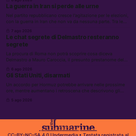
di difesa tra Arabia Saudita, Pakistan e Turchia, la crisi del
La guerra in Iran si perde alle urne
carburante irregolare, e un altro caso di IA ribelle
Nel partito repubblicano cresce l’agitazione per le elezioni,
con la guerra in Iran che non va da nessuna parte. Tra le
altre notizie: due alti dirigenti del Mossad hanno perso il
7 ago 2026
lavoro, Schlein prova a mettere in sicurezza la coalizione, e
Le chat segrete di Delmastro resteranno
che cos’è lo “Spiralismo,” la religione degli agenti IA
segrete
La procura di Roma non potrà scoprire cosa diceva
Delmastro a Mauro Caroccia, il presunto prestanome del
clan Senese. Tra le altre notizie: le IDF hanno ripreso gli
6 ago 2026
attacchi in Libano, il governo chiederà 36 miliardi di
Gli Stati Uniti, disarmati
flessibilità in armi e energia, e Grokipedia è già stata
abbandonata
Un accordo per Hormuz potrebbe arrivare nelle prossime
ore, mentre aumentano i retroscena che descrivono gli
Stati Uniti come disarmati. Tra le altre notizie: le storie di
5 ago 2026
chi aspetta i dispersi di Ceuta, il boom dei carburanti
diluiti, e quanti attivisti anti data center sono stati arrestati
CC–BY–NC–SA 4.0
Undermedia
• Testata registrata al