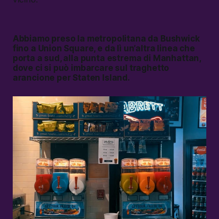
Abbiamo preso la metropolitana da Bushwick
fino a Union Square, e da lì un’altra linea che
porta a sud, alla punta estrema di Manhattan,
dove ci si può imbarcare sul traghetto
arancione per Staten Island.