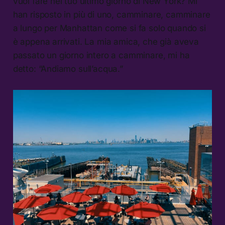
vuoi fare nel tuo ultimo giorno di New York? Mi
han risposto in più di uno, camminare, camminare
a lungo per Manhattan come si fa solo quando si
è appena arrivati. La mia amica, che già aveva
passato un giorno intero a camminare, mi ha
detto: “Andiamo sull’acqua.”