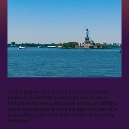
L’altro giorno, che c’era il sole, era l’ultimo
giorno di New York di una mia amica, ed è
venuta sotto casa, abbiamo preso un caffè e
abbiamo pensato a cosa sia appropriato fare
in un ultimo giorno di città. Come si saluta la
metropoli?