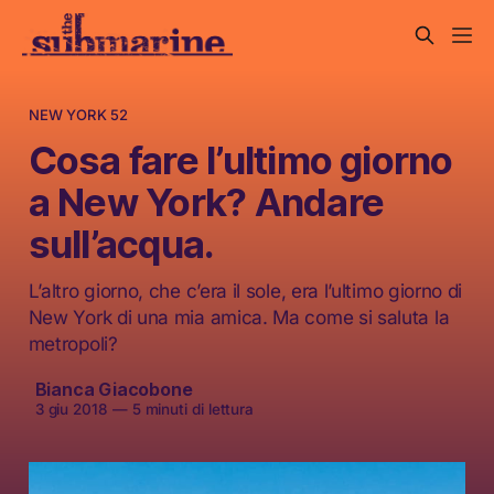
NEW YORK 52
Cosa fare l’ultimo giorno
a New York? Andare
sull’acqua.
L’altro giorno, che c’era il sole, era l’ultimo giorno di
New York di una mia amica. Ma come si saluta la
metropoli?
Bianca Giacobone
3 giu 2018
—
5 minuti di lettura