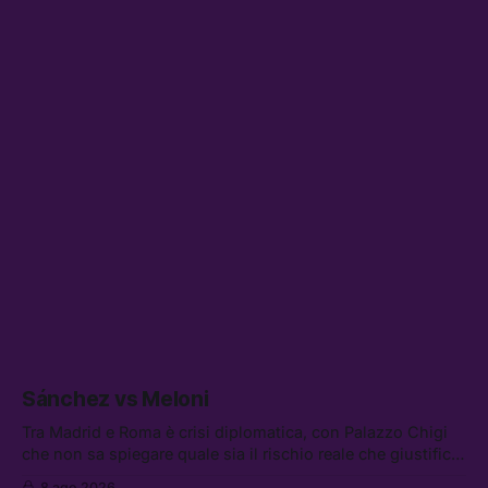
Sánchez vs Meloni
Tra Madrid e Roma è crisi diplomatica, con Palazzo Chigi
che non sa spiegare quale sia il rischio reale che giustifica
la sospensione di Schengen. Tra le altre notizie: l’accordo
8 ago 2026