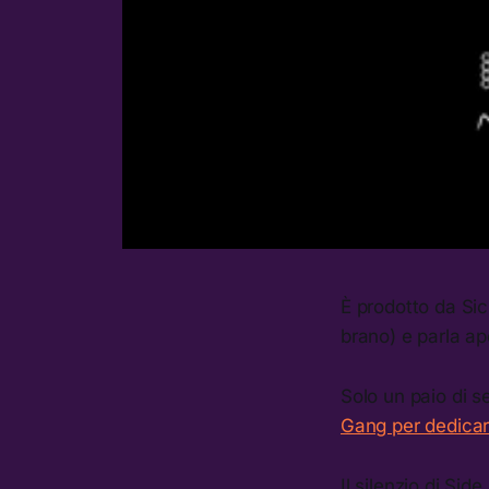
È prodotto da Sic
brano) e parla ap
Solo un paio di 
Gang per dedicarsi
Il silenzio di Sid