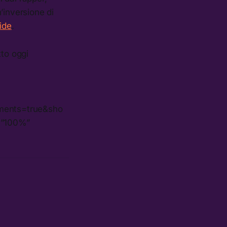
n’inversione di
ide
.
tto oggi
ments=true&sho
=”100%”