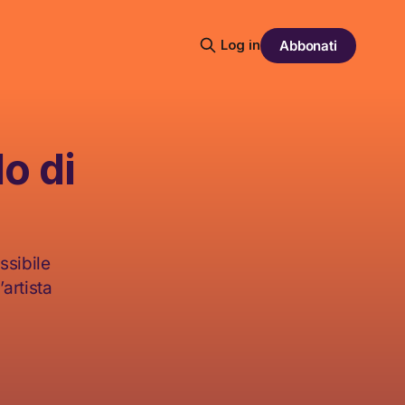
Log in
Abbonati
o di
ssibile
artista