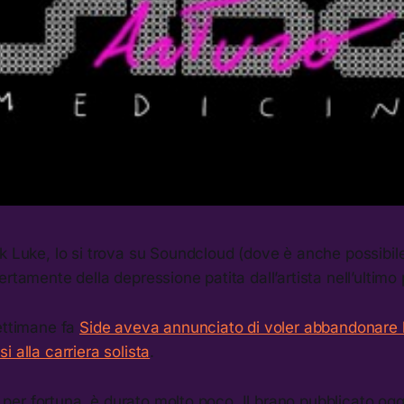
k Luke, lo si trova su Soundcloud (dove è anche possibile
ertamente della depressione patita dall’artista nell’ultimo 
settimane fa
Side aveva annunciato di voler abbandonare 
 alla carriera solista
.
e, per fortuna, è durato molto poco. Il brano pubblicato ogg