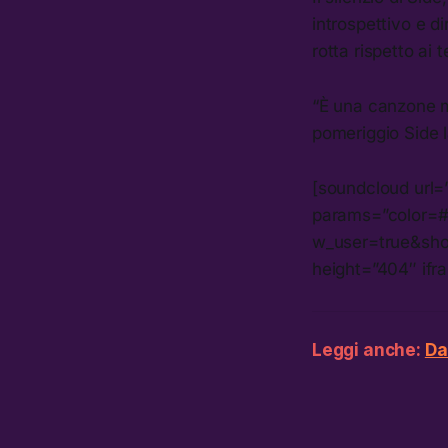
introspettivo e di
rotta rispetto ai 
“È una canzone mo
pomeriggio Side l
[soundcloud url=
params=”color=#
w_user=true&sho
height=”404″ ifr
Leggi anche:
Da