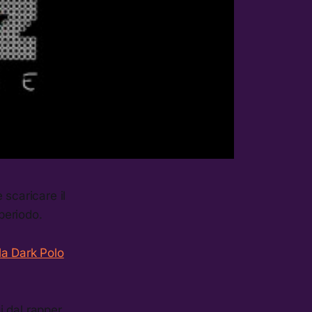
 scaricare il
periodo.
la Dark Polo
i dal rapper,