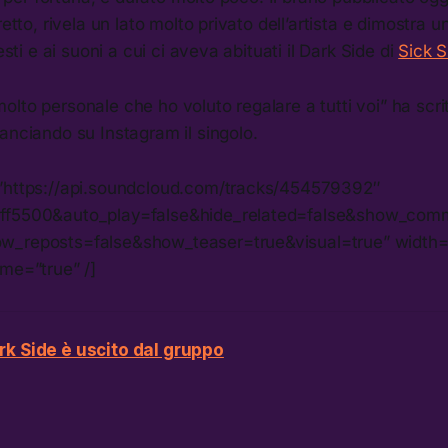
retto, rivela un lato molto privato dell’artista e dimostra u
testi e ai suoni a cui ci aveva abituati il Dark Side di
Sick S
lto personale che ho voluto regalare a tutti voi” ha scri
anciando su Instagram il singolo.
”https://api.soundcloud.com/tracks/454579392″
ff5500&auto_play=false&hide_related=false&show_com
w_reposts=false&show_teaser=true&visual=true” width
ame=”true” /]
rk Side è uscito dal gruppo