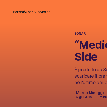
Perché
Archivio
Merch
SONAR
“Medic
Side
È prodotto da S
scaricare il bra
nell’ultimo peri
Marco Minoggio
6 giu 2018
—
1 minut