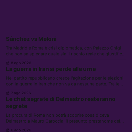
Sánchez vs Meloni
Tra Madrid e Roma è crisi diplomatica, con Palazzo Chigi
che non sa spiegare quale sia il rischio reale che giustifica
la sospensione di Schengen. Tra le altre notizie: l’accordo
8 ago 2026
di difesa tra Arabia Saudita, Pakistan e Turchia, la crisi del
La guerra in Iran si perde alle urne
carburante irregolare, e un altro caso di IA ribelle
Nel partito repubblicano cresce l’agitazione per le elezioni,
con la guerra in Iran che non va da nessuna parte. Tra le
altre notizie: due alti dirigenti del Mossad hanno perso il
7 ago 2026
lavoro, Schlein prova a mettere in sicurezza la coalizione, e
Le chat segrete di Delmastro resteranno
che cos’è lo “Spiralismo,” la religione degli agenti IA
segrete
La procura di Roma non potrà scoprire cosa diceva
Delmastro a Mauro Caroccia, il presunto prestanome del
clan Senese. Tra le altre notizie: le IDF hanno ripreso gli
6 ago 2026