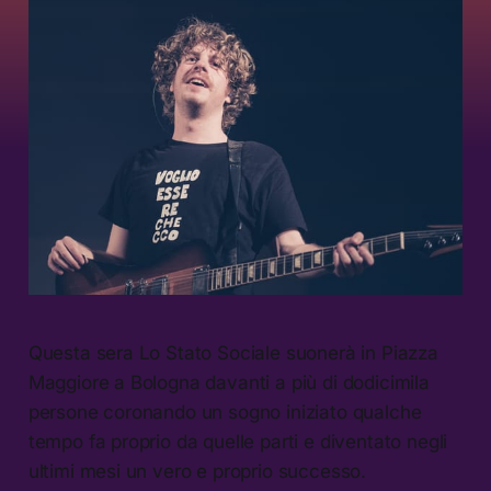
Questa sera Lo Stato Sociale suonerà in Piazza
Maggiore a Bologna davanti a più di dodicimila
persone coronando un sogno iniziato qualche
tempo fa proprio da quelle parti e diventato negli
ultimi mesi un vero e proprio successo.