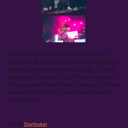
Quella al Carroponte è stata la data zero del
nuovo tour de Lo Stato Sociale, che proseguirà a
Padova al Sherwood Festival il 4 luglio, l’11 luglio
si sposterà a Collegno (TO) al Flowers Festival, il
13 luglio sarà a Roma al Rock in Roma e il 14 luglio
toccherà Molfetta (BA), dove la band suonerà
all’Eremo club.
Foto di
Starfooker
.