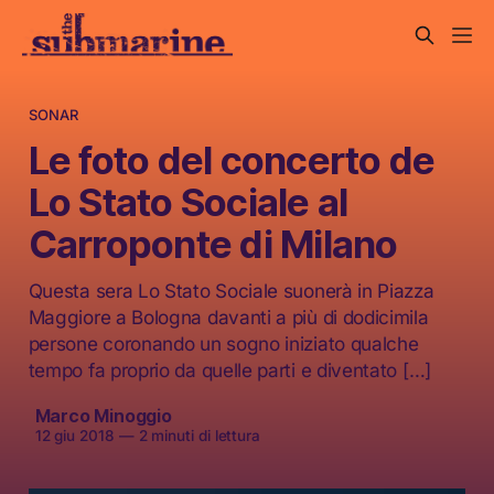
SONAR
Le foto del concerto de
Lo Stato Sociale al
Carroponte di Milano
Questa sera Lo Stato Sociale suonerà in Piazza
Maggiore a Bologna davanti a più di dodicimila
persone coronando un sogno iniziato qualche
tempo fa proprio da quelle parti e diventato […]
Marco Minoggio
12 giu 2018
—
2 minuti di lettura