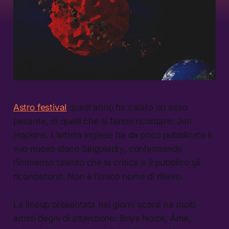
Astro festival
quest’anno ha calato un asso
pesante, di quelli che si fanno ricordare: Jon
Hopkins. L’artista inglese ha da poco pubblicato il
suo nuovo disco Singularity, confermando
l’immenso talento che la critica e il pubblico gli
riconoscono. Non è l’unico nome di rilievo.
La lineup presentata nei giorni scorsi ha molti
artisti degni di attenzione: Boys Noize, Âme,