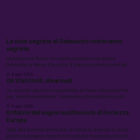
Le chat segrete di Delmastro resteranno
segrete
La procura di Roma non potrà scoprire cosa diceva
Delmastro a Mauro Caroccia, il presunto prestanome del
clan Senese. Tra le altre notizie: le IDF hanno ripreso gli
6 ago 2026
attacchi in Libano, il governo chiederà 36 miliardi di
Gli Stati Uniti, disarmati
flessibilità in armi e energia, e Grokipedia è già stata
abbandonata
Un accordo per Hormuz potrebbe arrivare nelle prossime
ore, mentre aumentano i retroscena che descrivono gli
Stati Uniti come disarmati. Tra le altre notizie: le storie di
5 ago 2026
chi aspetta i dispersi di Ceuta, il boom dei carburanti
Il ritorno del sogno nazifascista di Fortezza
diluiti, e quanti attivisti anti data center sono stati arrestati
Europa
Oggi alla riunione per la crisi di Ceuta si dirà che si vuole
aiutare la Spagna, mentre si lavora per la persecuzione dei