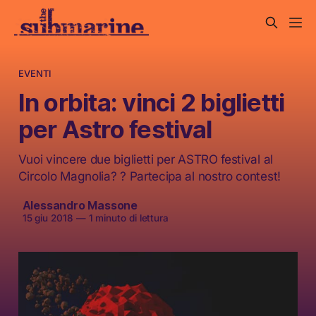
EVENTI
In orbita: vinci 2 biglietti
per Astro festival
Vuoi vincere due biglietti per ASTRO festival al
Circolo Magnolia? ? Partecipa al nostro contest!
Alessandro Massone
15 giu 2018
—
1 minuto di lettura