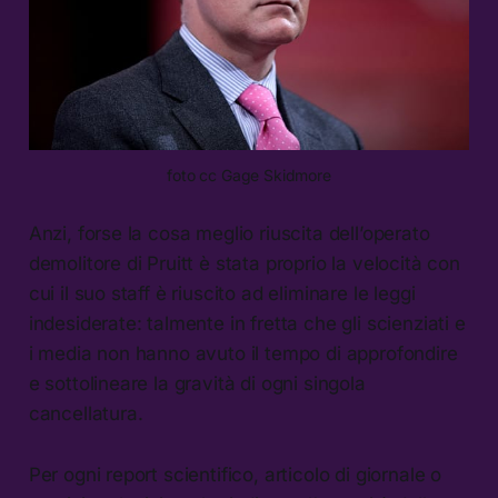
foto cc Gage Skidmore
Anzi, forse la cosa meglio riuscita dell’operato
demolitore di Pruitt è stata proprio la velocità con
cui il suo staff è riuscito ad eliminare le leggi
indesiderate: talmente in fretta che gli scienziati e
i media non hanno avuto il tempo di approfondire
e sottolineare la gravità di ogni singola
cancellatura.
Per ogni report scientifico, articolo di giornale o