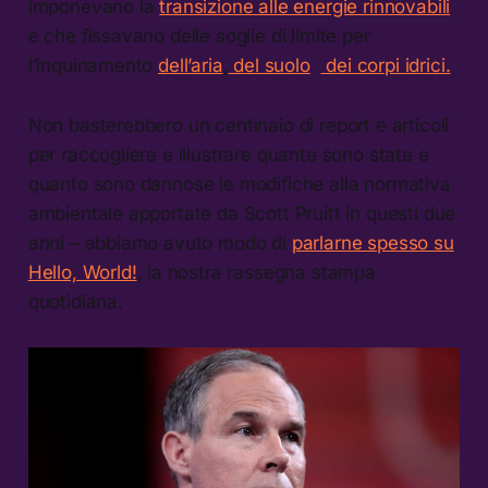
imponevano la
transizione alle energie rinnovabili
e che fissavano delle soglie di limite per
l’inquinamento
dell’aria
,
del suolo
dei corpi idrici.
Non basterebbero un centinaio di report e articoli
per raccogliere e illustrare quante sono state e
quanto sono dannose le modifiche alla normativa
ambientale apportate da Scott Pruitt in questi due
anni – abbiamo avuto modo di
parlarne spesso su
Hello, World!
, la nostra rassegna stampa
quotidiana.