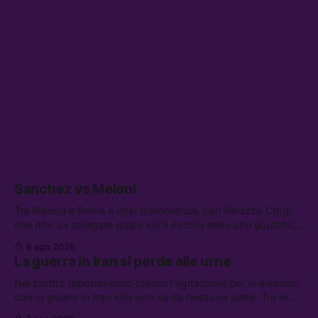
Sánchez vs Meloni
Tra Madrid e Roma è crisi diplomatica, con Palazzo Chigi
che non sa spiegare quale sia il rischio reale che giustifica
la sospensione di Schengen. Tra le altre notizie: l’accordo
8 ago 2026
di difesa tra Arabia Saudita, Pakistan e Turchia, la crisi del
La guerra in Iran si perde alle urne
carburante irregolare, e un altro caso di IA ribelle
Nel partito repubblicano cresce l’agitazione per le elezioni,
con la guerra in Iran che non va da nessuna parte. Tra le
altre notizie: due alti dirigenti del Mossad hanno perso il