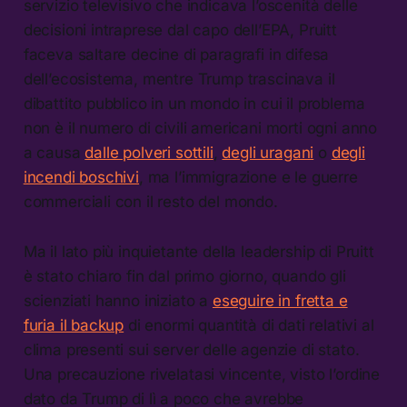
servizio televisivo che indicava l’oscenità delle
decisioni intraprese dal capo dell’EPA, Pruitt
faceva saltare decine di paragrafi in difesa
dell’ecosistema, mentre Trump trascinava il
dibattito pubblico in un mondo in cui il problema
non è il numero di civili americani morti ogni anno
a causa
dalle polveri sottili
,
degli uragani
o
degli
incendi boschivi
, ma l’immigrazione e le guerre
commerciali con il resto del mondo.
Ma il lato più inquietante della leadership di Pruitt
è stato chiaro fin dal primo giorno, quando gli
scienziati hanno iniziato a
eseguire in fretta e
furia il backup
di enormi quantità di dati relativi al
clima presenti sui server delle agenzie di stato.
Una precauzione rivelatasi vincente, visto l’ordine
dato da Trump di lì a poco che avrebbe