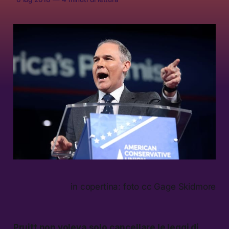
in copertina: foto cc Gage Skidmore
Pruitt non voleva solo cancellare le leggi di