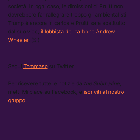
società. In ogni caso, le dimissioni di Pruitt non
dovrebbero far rallegrare troppo gli ambientalisti.
Trump è ancora in carica e Pruitt sarà sostituito
dal suo vice,
il lobbista del carbone Andrew
Wheeler
. (Sì)
Segui
Tommaso
su Twitter.
Per ricevere tutte le notizie da
the Submarine
,
metti Mi piace su Facebook, e
iscriviti al nostro
gruppo
.