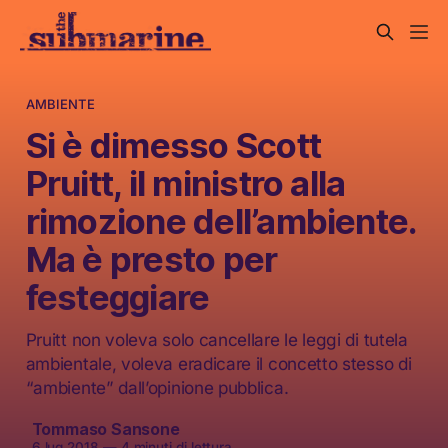
AMBIENTE
Si è dimesso Scott
Pruitt, il ministro alla
rimozione dell’ambiente.
Ma è presto per
festeggiare
Pruitt non voleva solo cancellare le leggi di tutela
ambientale, voleva eradicare il concetto stesso di
“ambiente” dall’opinione pubblica.
Tommaso Sansone
6 lug 2018
—
4 minuti di lettura