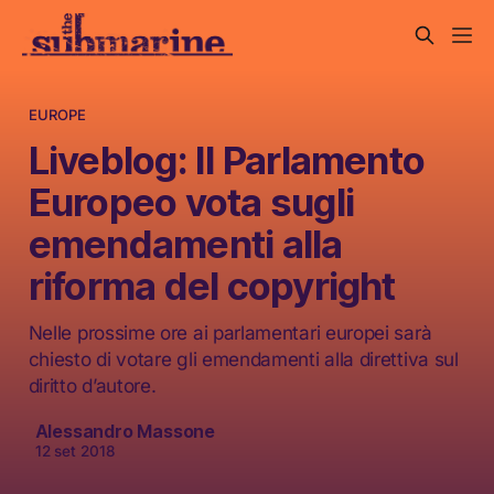
EUROPE
Liveblog: Il Parlamento
Europeo vota sugli
emendamenti alla
riforma del copyright
Nelle prossime ore ai parlamentari europei sarà
chiesto di votare gli emendamenti alla direttiva sul
diritto d’autore.
Alessandro Massone
12 set 2018