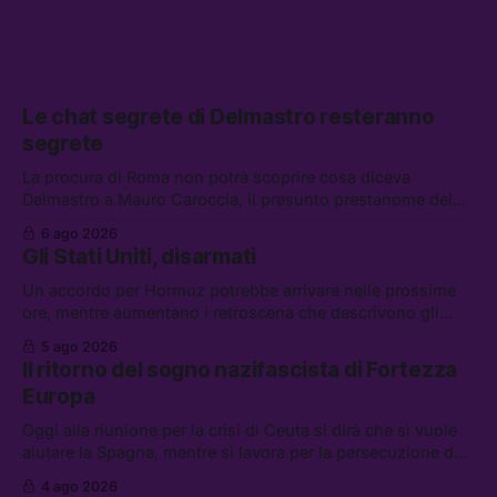
Le chat segrete di Delmastro resteranno
segrete
La procura di Roma non potrà scoprire cosa diceva
Delmastro a Mauro Caroccia, il presunto prestanome del
clan Senese. Tra le altre notizie: le IDF hanno ripreso gli
6 ago 2026
attacchi in Libano, il governo chiederà 36 miliardi di
Gli Stati Uniti, disarmati
flessibilità in armi e energia, e Grokipedia è già stata
abbandonata
Un accordo per Hormuz potrebbe arrivare nelle prossime
ore, mentre aumentano i retroscena che descrivono gli
Stati Uniti come disarmati. Tra le altre notizie: le storie di
5 ago 2026
chi aspetta i dispersi di Ceuta, il boom dei carburanti
Il ritorno del sogno nazifascista di Fortezza
diluiti, e quanti attivisti anti data center sono stati arrestati
Europa
Oggi alla riunione per la crisi di Ceuta si dirà che si vuole
aiutare la Spagna, mentre si lavora per la persecuzione dei
migranti. Tra le altre notizie: l’esplosione di aborti
4 ago 2026
spontanei a Gaza, un giovane di 19 anni è morto sotto il