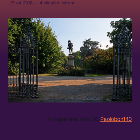
17 set 2018
—
4 minuti di lettura
in copertina, foto CC
Paolobon140