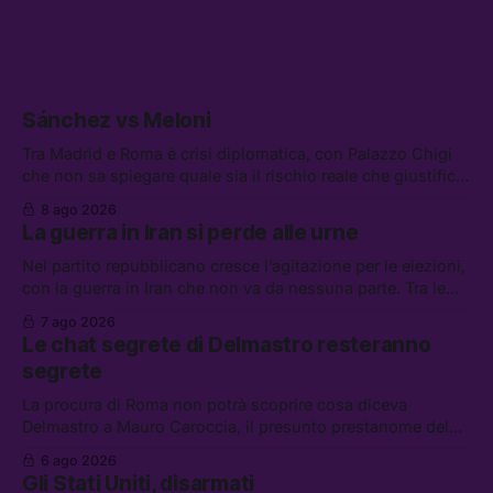
Sánchez vs Meloni
Tra Madrid e Roma è crisi diplomatica, con Palazzo Chigi
che non sa spiegare quale sia il rischio reale che giustifica
la sospensione di Schengen. Tra le altre notizie: l’accordo
8 ago 2026
di difesa tra Arabia Saudita, Pakistan e Turchia, la crisi del
La guerra in Iran si perde alle urne
carburante irregolare, e un altro caso di IA ribelle
Nel partito repubblicano cresce l’agitazione per le elezioni,
con la guerra in Iran che non va da nessuna parte. Tra le
altre notizie: due alti dirigenti del Mossad hanno perso il
7 ago 2026
lavoro, Schlein prova a mettere in sicurezza la coalizione, e
Le chat segrete di Delmastro resteranno
che cos’è lo “Spiralismo,” la religione degli agenti IA
segrete
La procura di Roma non potrà scoprire cosa diceva
Delmastro a Mauro Caroccia, il presunto prestanome del
clan Senese. Tra le altre notizie: le IDF hanno ripreso gli
6 ago 2026
attacchi in Libano, il governo chiederà 36 miliardi di
Gli Stati Uniti, disarmati
flessibilità in armi e energia, e Grokipedia è già stata