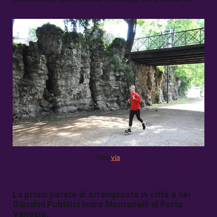
foto
via
La prima parete di arrampicata in città è nei
Giardini Pubblici Indro Montanelli di Porta
Venezia.