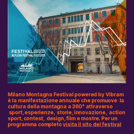
Milano Montagna Festival powered by Vibram
è la manifestazione annuale che promuove la
cultura della montagna a 360° attraverso
sport,
esperienze, storie, innovazione, action
sport, contest, design, film e mostre. Per un
programma completo
visita il sito del festival