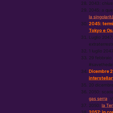
2043: chiu
2045: a que
la singolari
2045: termi
Tokyo e Os
Luglio 2047:
extraterrest
1 luglio 204
29 febbraio 
#savetheda
Dicembre 
interstella
20 dicembre
2050: scade
gas serra
. 
2050:
la Te
2057: in 