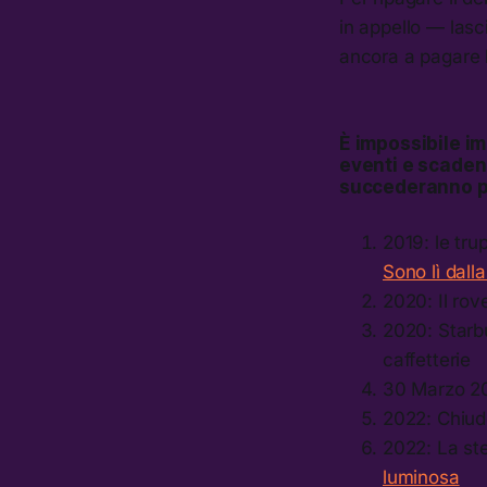
in appello — lasc
ancora a pagare le
È impossibile im
eventi e scaden
succederanno prim
2019: le tr
Sono lì dall
2020: Il ro
2020: Starb
caffetterie
30 Marzo 2
2022: Chiu
2022: La st
luminosa