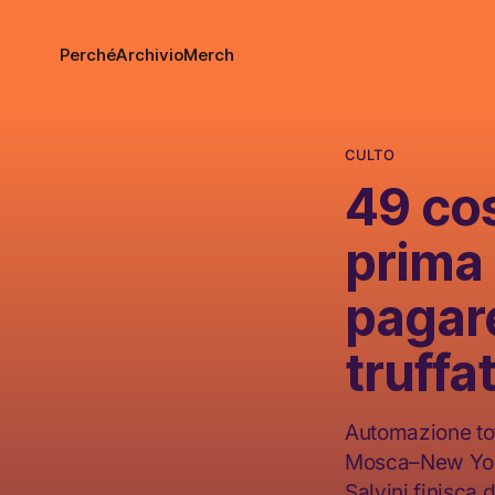
Perché
Archivio
Merch
CULTO
49 co
prima 
pagare
truffa
Automazione tota
Mosca–New York.
Salvini finisca d