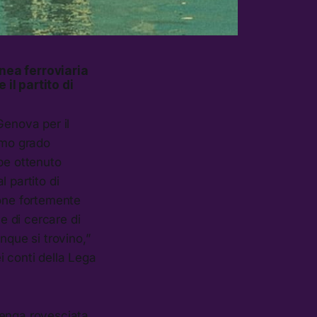
nea ferroviaria
l partito di
Genova per il
imo grado
be ottenuto
 partito di
one fortemente
e di cercare di
nque si trovino,”
i conti della Lega
venga rovesciata