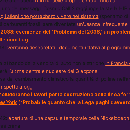
izzera chiuderà
l’ultima delle proprie centrali nucleari
: uno dei messaggi Cosmic Call 2 raggiunge la stella HIP
gli alieni che potrebbero vivere nel sistema
(speriamo di 
di carburanti fossili sarà diventata
un’usanza infrequente
 2038: evenienza del “
Problema del 2038
,” un proble
illenium bug
038:
verranno desecretati i documenti relativi al progra
 al bando della vendita di auto non elettriche
in Francia
derà
l’ultima centrale nucleare del Giappone
a del cambiamento climatico la quantità di polline nell’a
rispetto a oggi
ncluderanno i lavori per la costruzione
della linea fer
ew York
(*Probabile quanto che la Lega paghi davvero 
042:
apertura di una capsula temporale della Nickelodeon
nni prima