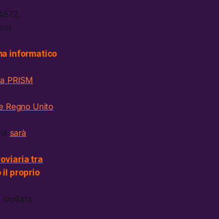
 4872,
no)
ma informatico
mma PRISM
 e Regno Unito
ria
sarà
roviaria tra
il proprio
, sigillata