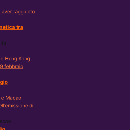
aver raggiunto
netica tra
ita
a e Hong Kong
29 febbraio
.
ggio
a e Macao
ll’emissione di
ersone
lio