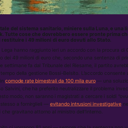
le del sistema sanitario, miniere sulla Luna, e una li
 Tutte cose che dovrebbero essere pronte prima che i
i restituire i 49 milioni di euro dovuti allo Stato.
a Lega hanno raggiunto ieri un accordo con la procura di 
to dei 49 milioni di euro che, secondo una sentenza di pr
 settimane fa dal Tribunale del Riesame, il partito avreb
 tempo della gestione Bossi-Belsito. L’accordo consente al
 in
comode rate bimestrali da 100 mila euro
— una soluzi
so Salvini, che ha preferito neutralizzare il problema invec
esto modo, non saranno i magistrati a cercare i soldi “ovu
 stesso a fornirglieli —
evitando intrusioni investigative
ne
 che gravitano attorno al ministro dell’Interno.
debito ci vorranno 81 anni — sempre che la sentenza non 