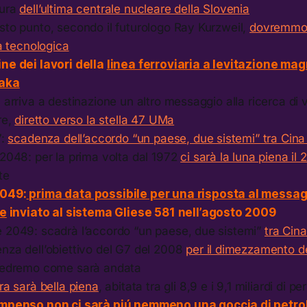
sura
dell’ultima centrale nucleare della Slovenia
sto punto, secondo il futurologo Ray Kurzweil,
dovremmo 
tà tecnologica
ne dei lavori della
linea ferroviaria a levitazione mag
aka
 arriva a destinazione un altro messaggio alla ricerca di v
re,
diretto verso la stella 47 UMa
7:
scadenza dell’accordo “un paese, due sistemi” tra Cin
2048: per la prima volta dal 1972
ci sarà la luna piena il 
te
2049:
prima data possibile per una risposta al messa
re
inviato al sistema Gliese 581 nell’agosto 2009
 2049: scadrà l’accordo “un paese, due sistemi”
tra Cin
nza dell’obiettivo del G7 del 2008
per il dimezzamento de
Vedremo come sarà andata
rra sarà bella piena
, abitata tra gli 8,9 e i 9,1 miliardi di p
compenso
non ci sarà piú nemmeno una goccia di petro