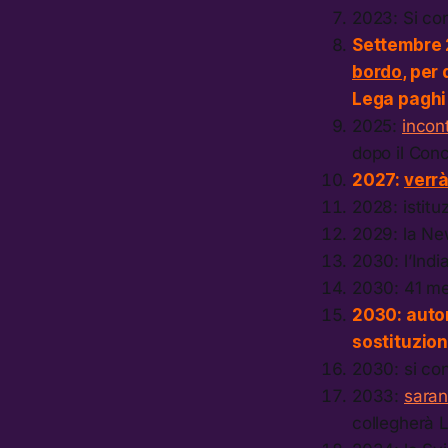
2023: Si con
Settembre 
bordo
, per
Lega paghi 
2025:
incon
dopo il Conc
2027:
verrà
2028: istitu
2029: la Ne
2030: l’Indi
2030: 41 m
2030: auto
sostituzion
2030: si co
2033:
saran
collegherà 