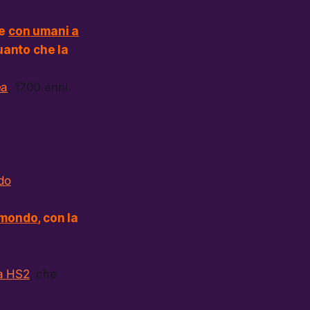
te
con umani a
quanto che la
ea
, 1700 anni
do
o mondo
, con la
tà HS2
, che