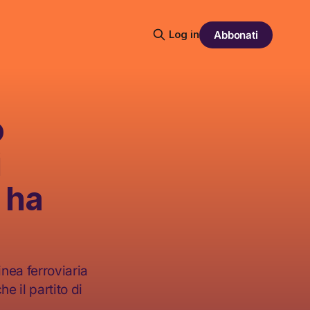
Log in
Abbonati
o
i
 ha
inea ferroviaria
 il partito di