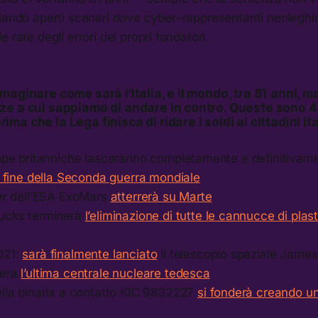
iando aperti scenari dove cyber–rappresentanti neoleghis
 rate degli errori dei propri fondatori.
maginare come sarà l’Italia, e il mondo, tra 81 anni, m
ze a cui sappiamo di andare in contro. Queste sono 
a che la Lega finisca di ridare i soldi ai cittadini ita
uppe britanniche lasceranno completamente e definitivam
a fine della Seconda guerra mondiale
ver dell’ESA ExoMars
atterrerà su Marte
ucks terminerà
l’eliminazione di tutte le cannucce di plas
021:
sarà finalmente lanciato
il telescopio spaziale Jame
derà
l’ultima centrale nucleare tedesca
ella binaria a contatto KIC 9832227
si fonderà creando u