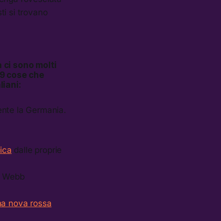
ti si trovano
a ci sono
molti
49 cose che
liani:
ente la Germania.
tica
dalle proprie
s Webb
na nova rossa