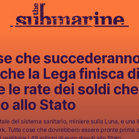
se che succederann
che la Lega finisca d
 le rate dei soldi che
to allo Stato
le del sistema sanitario, miniere sulla Luna, e una l
 Tutte cose che dovrebbero essere pronte prima che
i restituire i 49 milioni di euro dovuti allo Stato.