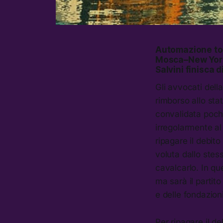
Automazione tota
Mosca–New York.
Salvini finisca d
Gli avvocati dell
rimborso allo sta
convalidata poche
irregolarmente al
ripagare il debito
voluta dallo stes
cavalcarlo. In qu
ma sarà il partito
e delle fondazioni
Per ripagare il 