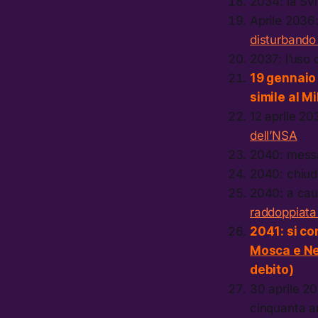
2034: la Sv
Aprile 2036
disturbando 
2037: l’uso 
19 gennaio
simile al M
12 aprile 2
dell’NSA
2040: messa
2040: chiu
2040: a caus
raddoppiata 
2041: si co
Mosca e N
debito)
30 aprile 2
cinquanta a