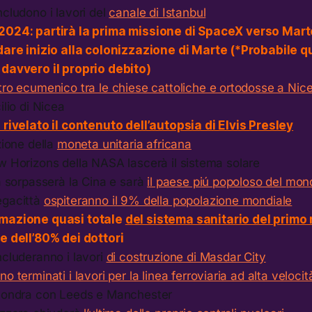
cludono i lavori del
canale di Istanbul
2024: partirà la prima missione di SpaceX verso Mar
 dare inizio alla colonizzazione di Marte (*Probabile 
davvero il proprio debito)
tro ecumenico tra le chiese cattoliche e ortodosse a Nic
ilio di Nicea
 rivelato il contenuto dell’autopsia di Elvis Presley
zione della
moneta unitaria africana
w Horizons della NASA lascerà il sistema solare
a sorpasserà la Cina e sarà
il paese piú popoloso del mon
egacittà
ospiteranno il 9% della popolazione mondiale
mazione quasi totale
del sistema sanitario del prim
e dell’80% dei dottori
ncluderanno i lavori
di costruzione di Masdar City
no terminati i lavori per la linea ferroviaria ad alta veloci
Londra con Leeds e Manchester