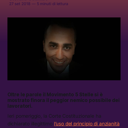
27 set 2018
—
5 minuti di lettura
Oltre le parole il Movimento 5 Stelle si è
mostrato finora il peggior nemico possibile dei
lavoratori.
Ieri pomeriggio, la Corte Costituzionale ha
dichiarato illegittimo
l’uso del principio di anzianità