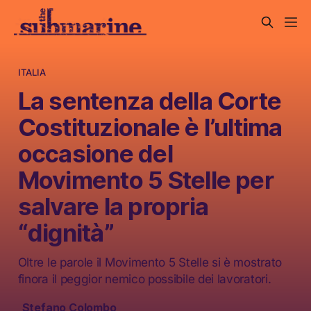
ITALIA
La sentenza della Corte
Costituzionale è l’ultima
occasione del
Movimento 5 Stelle per
salvare la propria
“dignità”
Oltre le parole il Movimento 5 Stelle si è mostrato
finora il peggior nemico possibile dei lavoratori.
Stefano Colombo