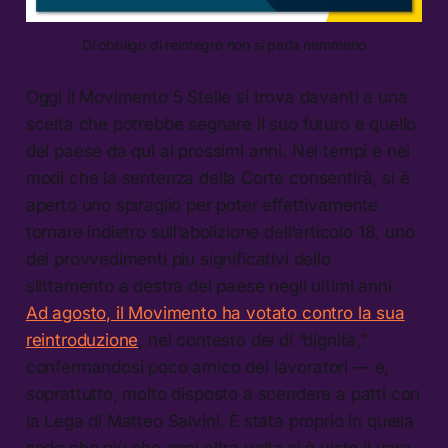
Di obbligo di reintegro non si parla nemmeno
Oggi il Movimento 5 Stelle si trova davanti a una
scelta che potrebbe segnare il suo futuro e quello
del paese da qui ai prossimi anni. Nei tempi e nei
modi che la sentenza della Corte consentirà, si è
aperto uno spiraglio per poter effettivamente
tornare indietro sull’abolizione dell’articolo 18, uno
dei provvedimenti più significativi dello
slittamento a destra del paese negli ultimi anni.
Ad agosto, il Movimento ha votato contro la sua
reintroduzione
, nel contesto del dl “dignità,”
confermandosi poco amico dei lavoratori — e,
soprattutto, molto disposto a scendere a patti con
la Lega di Matteo Salvini. È stata proprio in quella
sede che più che ogni altra volta si è visto il vero