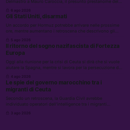
Delmastro a Mauro Caroccia, il presunto prestanome del
clan Senese. Tra le altre notizie: le IDF hanno ripreso gli
6 ago 2026
attacchi in Libano, il governo chiederà 36 miliardi di
Gli Stati Uniti, disarmati
flessibilità in armi e energia, e Grokipedia è già stata
abbandonata
Un accordo per Hormuz potrebbe arrivare nelle prossime
ore, mentre aumentano i retroscena che descrivono gli
Stati Uniti come disarmati. Tra le altre notizie: le storie di
5 ago 2026
chi aspetta i dispersi di Ceuta, il boom dei carburanti
Il ritorno del sogno nazifascista di Fortezza
diluiti, e quanti attivisti anti data center sono stati arrestati
Europa
Oggi alla riunione per la crisi di Ceuta si dirà che si vuole
aiutare la Spagna, mentre si lavora per la persecuzione dei
migranti. Tra le altre notizie: l’esplosione di aborti
4 ago 2026
spontanei a Gaza, un giovane di 19 anni è morto sotto il
Le spie del governo marocchino tra i
sole per raccogliere pomodori, e cosa dice l’AI Act europeo
migranti di Ceuta
Secondo un retroscena, la Guardia Civil avrebbe
individuato operatori dell’intelligence tra i migranti
coinvolti nell’incidente di Ceuta. Tra le altre notizie: le IDF
3 ago 2026
hanno ucciso 19 persone a Gaza; le tensioni nel campo
largo sugli armamenti per l’Ucraina; e quanto costa una
Xbox adesso?