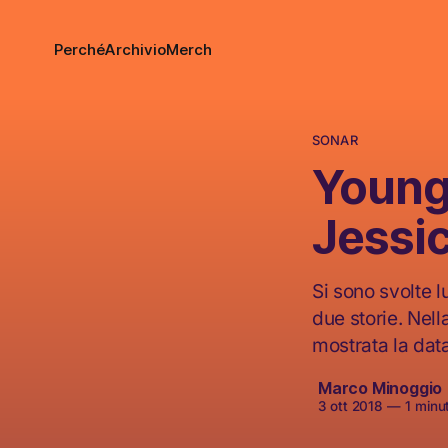
Perché
Archivio
Merch
SONAR
Young
Jessi
Si sono svolte 
due storie. Nel
mostrata la data
Marco Minoggio
3 ott 2018
—
1 minut