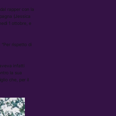
dal rapper con la
mpagna (Jessica
edì 1 ottobre, e
“Per rispetto di
aveva infatti
ontro la sua
lio che, per il