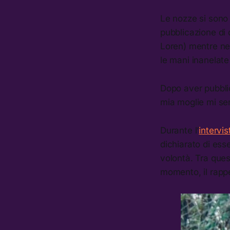
Le nozze si sono 
pubblicazione di
Loren) mentre ne
le mani inanelate
Dopo aver pubblic
mia moglie mi se
Durante l’
intervis
dichiarato di ess
volontà. Tra ques
momento, il rapp