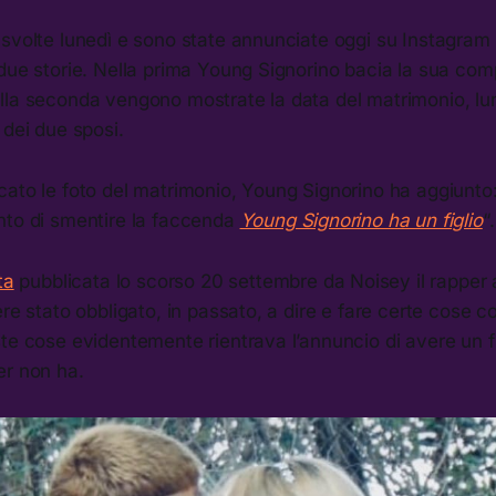
svolte lunedì e sono state annunciate oggi su Instagram 
 due storie. Nella prima Young Signorino bacia la sua co
lla seconda vengono mostrate la data del matrimonio, lun
 dei due sposi.
ato le foto del matrimonio, Young Signorino ha aggiunto: 
nto di smentire la faccenda
Young Signorino ha un figlio
“.
ta
pubblicata lo scorso 20 settembre da Noisey il rapper 
ere stato obbligato, in passato, a dire e fare certe cose c
te cose evidentemente rientrava l’annuncio di avere un fig
er non ha.