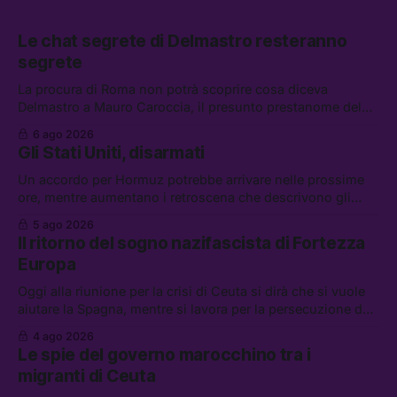
Le chat segrete di Delmastro resteranno
segrete
La procura di Roma non potrà scoprire cosa diceva
Delmastro a Mauro Caroccia, il presunto prestanome del
clan Senese. Tra le altre notizie: le IDF hanno ripreso gli
6 ago 2026
attacchi in Libano, il governo chiederà 36 miliardi di
Gli Stati Uniti, disarmati
flessibilità in armi e energia, e Grokipedia è già stata
abbandonata
Un accordo per Hormuz potrebbe arrivare nelle prossime
ore, mentre aumentano i retroscena che descrivono gli
Stati Uniti come disarmati. Tra le altre notizie: le storie di
5 ago 2026
chi aspetta i dispersi di Ceuta, il boom dei carburanti
Il ritorno del sogno nazifascista di Fortezza
diluiti, e quanti attivisti anti data center sono stati arrestati
Europa
Oggi alla riunione per la crisi di Ceuta si dirà che si vuole
aiutare la Spagna, mentre si lavora per la persecuzione dei
migranti. Tra le altre notizie: l’esplosione di aborti
4 ago 2026
spontanei a Gaza, un giovane di 19 anni è morto sotto il
Le spie del governo marocchino tra i
sole per raccogliere pomodori, e cosa dice l’AI Act europeo
migranti di Ceuta