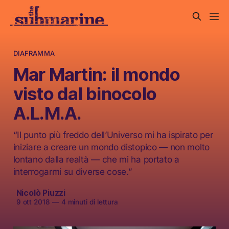
DIAFRAMMA
Mar Martin: il mondo
visto dal binocolo
A.L.M.A.
“Il punto più freddo dell’Universo mi ha ispirato per
iniziare a creare un mondo distopico — non molto
lontano dalla realtà — che mi ha portato a
interrogarmi su diverse cose.”
Nicolò Piuzzi
9 ott 2018
—
4 minuti di lettura