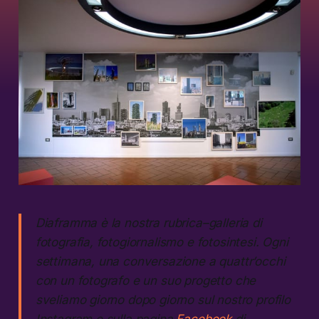
Diaframma è la nostra rubrica–galleria di
fotografia, fotogiornalismo e fotosintesi. Ogni
settimana, una conversazione a quattr’occhi
con un fotografo e un suo progetto che
sveliamo giorno dopo giorno sul nostro profilo
Instagram e sulla pagina
Facebook
di