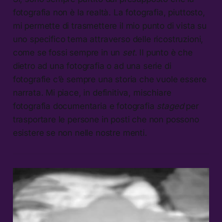
fotografia non è la realtà. La fotografia, piuttosto,
mi permette di trasmettere il mio punto di vista su
uno specifico tema attraverso delle ricostruzioni,
come se fossi sempre in un
set
. Il punto è che
dietro ad una fotografia o ad una serie di
fotografie c’è sempre una storia che vuole essere
narrata. Mi piace, in definitiva, mischiare
fotografia documentaria e fotografia
staged
per
trasportare le persone in posti che non possono
esistere se non nelle nostre menti.