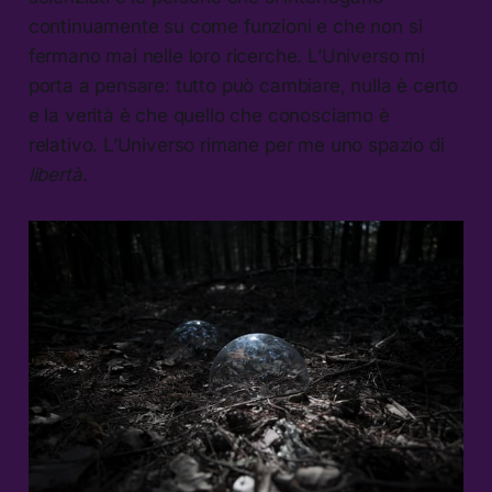
continuamente su come funzioni e che non si
fermano mai nelle loro ricerche. L’Universo mi
porta a pensare: tutto può cambiare, nulla è certo
e la verità è che quello che conosciamo è
relativo. L’Universo rimane per me uno spazio di
libertà
.