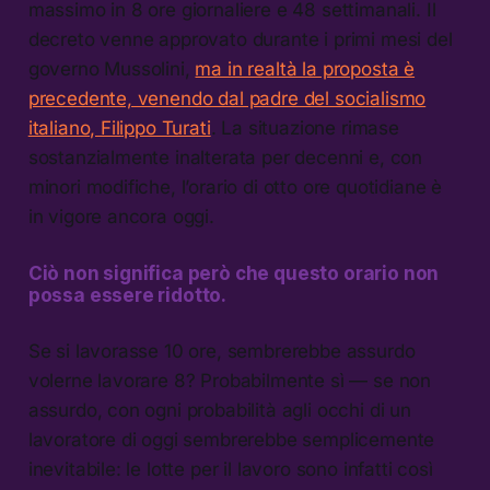
massimo in 8 ore giornaliere e 48 settimanali. Il
decreto venne approvato durante i primi mesi del
governo Mussolini,
ma in realtà la proposta è
precedente, venendo dal padre del socialismo
italiano, Filippo Turati
. La situazione rimase
sostanzialmente inalterata per decenni e, con
minori modifiche, l’orario di otto ore quotidiane è
in vigore ancora oggi.
Ciò non significa però che questo orario non
possa essere ridotto.
Se si lavorasse 10 ore, sembrerebbe assurdo
volerne lavorare 8? Probabilmente sì — se non
assurdo, con ogni probabilità agli occhi di un
lavoratore di oggi sembrerebbe semplicemente
inevitabile: le lotte per il lavoro sono infatti così