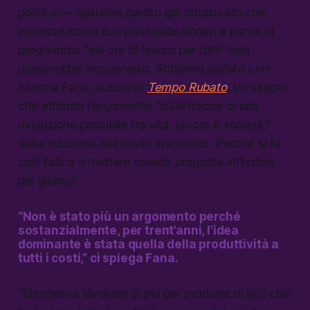
politica — qualsiasi partito già strutturato che
ponesse come suo principale slogan e punto di
programma “sei ore di lavoro per tutti” non
passerebbe inosservato. Abbiamo parlato con
Simone Fana, autore di
Tempo Rubato
,
un saggio
che affronta l’argomento “sulle tracce di una
rivoluzione possibile tra vita, lavoro e società,”
della riduzione dell’orario lavorativo. Perché si fa
così fatica a mettere questa proposta all’ordine
del giorno?
“Non è stato più un argomento perché
sostanzialmente, per trent’anni, l’idea
dominante è stata quella della produttività a
tutti i costi,” ci spiega Fana.
“Bisognava lavorare di più per produrre di più, che