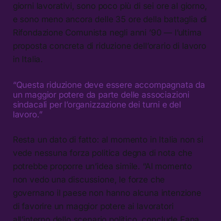
giorni lavorativi, sono poco più di sei ore al giorno,
e sono meno ancora delle 35 ore della battaglia di
Rifondazione Comunista negli anni ’90 — l’ultima
proposta concreta di riduzione dell’orario di lavoro
in Italia.
“Questa riduzione deve essere accompagnata da
un maggior potere da parte delle associazioni
sindacali per l’organizzazione dei turni e del
lavoro.”
Resta un dato di fatto: al momento in Italia non si
vede nessuna forza politica degna di nota che
potrebbe proporre un’idea simile. “Al momento
non vedo una discussione, le forze che
governano il paese non hanno alcuna intenzione
di favorire un maggior potere ai lavoratori
all’interno dello scenario politico, conclude Fana.