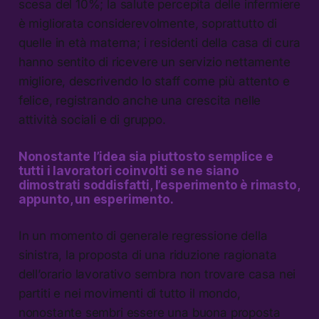
scesa del 10%; la salute percepita delle infermiere
è migliorata considerevolmente, soprattutto di
quelle in età materna; i residenti della casa di cura
hanno sentito di ricevere un servizio nettamente
migliore, descrivendo lo staff come più attento e
felice, registrando anche una crescita nelle
attività sociali e di gruppo.
Nonostante l’idea sia piuttosto semplice e
tutti i lavoratori coinvolti se ne siano
dimostrati soddisfatti, l’esperimento è rimasto,
appunto, un esperimento.
In un momento di generale regressione della
sinistra, la proposta di una riduzione ragionata
dell’orario lavorativo sembra non trovare casa nei
partiti e nei movimenti di tutto il mondo,
nonostante sembri essere una buona proposta