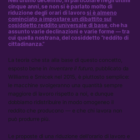
Nell’ultimo decennio, in particolare negli ultimi
cinque anni, se non si è parlato molto di
riduzione degli orari di lavoro
si è almeno
cominciato a impostare un dibattito sul
cosiddetto
reddito universale di base
,
che ha
assunto varie declinazioni e varie forme — tra
cui quella nostrana, del cosiddetto “reddito di
cittadinanza.”
La teoria che sta alla base di questo concetto,
esposto bene in
Inventare il futuro,
pubblicato da
Williams e Srnicek nel 2015, è piuttosto semplice:
le macchine svolgeranno una quantità sempre
maggiore di lavoro rispetto a noi, e dunque
dobbiamo ridistribuire in modo omogeneo il
reddito che producono — e che chi lavora non
può produrre più.
Le proposte di una riduzione dell’orario di lavoro e