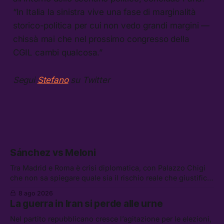
“In Italia la sinistra vive una fase di marginalità
storico-politica per cui non vedo grandi margini —
chissà mai che nel prossimo congresso della
CGIL cambi qualcosa.”
Segui
Stefano
su Twitter
Sánchez vs Meloni
Tra Madrid e Roma è crisi diplomatica, con Palazzo Chigi
che non sa spiegare quale sia il rischio reale che giustifica
la sospensione di Schengen. Tra le altre notizie: l’accordo
8 ago 2026
di difesa tra Arabia Saudita, Pakistan e Turchia, la crisi del
La guerra in Iran si perde alle urne
carburante irregolare, e un altro caso di IA ribelle
Nel partito repubblicano cresce l’agitazione per le elezioni,