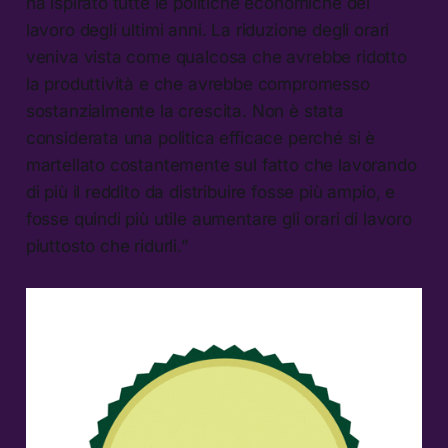
ha ispirato tutte le politiche economiche del
lavoro degli ultimi anni. La riduzione degli orari
veniva vista come qualcosa che avrebbe ridotto
la produttività e che avrebbe compromesso
sostanzialmente la crescita. Non è stata
considerata una politica efficace perché si è
martellato costantemente sul fatto che lavorando
di più il reddito da distribuire fosse più ampio, e
fosse quindi più utile aumentare gli orari di lavoro
piuttosto che ridurli.”