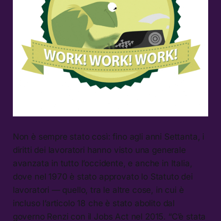
Non è sempre stato così: fino agli anni Settanta, i
diritti dei lavoratori hanno visto una generale
avanzata in tutto l’occidente, e anche in Italia,
dove nel 1970 è stato approvato lo Statuto dei
lavoratori — quello, tra le altre cose, in cui è
incluso l’articolo 18 che è stato abolito dal
governo Renzi con il Jobs Act nel 2015. “C’è stata