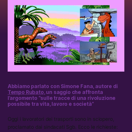
Abbiamo parlato con Simone Fana, autore di
Tempo Rubato
,
un saggio che affronta
l’argomento “sulle tracce di una rivoluzione
possibile tra vita, lavoro e società”
Oggi i lavoratori dei trasporti sono in sciopero,
proclamato dai sindacati Sgb. Ecco le richieste: