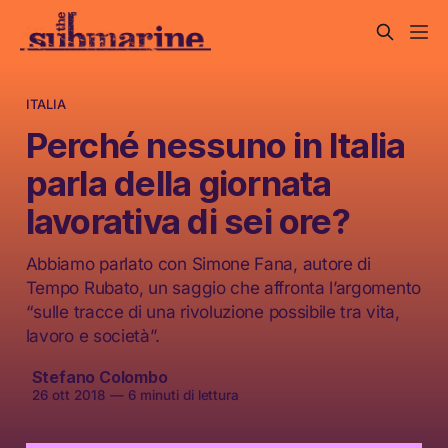
ITALIA
Perché nessuno in Italia
parla della giornata
lavorativa di sei ore?
Abbiamo parlato con Simone Fana, autore di
Tempo Rubato, un saggio che affronta l’argomento
“sulle tracce di una rivoluzione possibile tra vita,
lavoro e società”.
Stefano Colombo
26 ott 2018
—
6 minuti di lettura