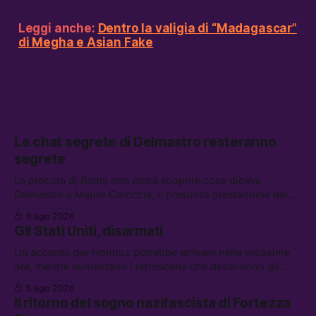
Leggi anche:
Dentro la valigia di “Madagascar”
di Megha e Asian Fake
Le chat segrete di Delmastro resteranno
segrete
La procura di Roma non potrà scoprire cosa diceva
Delmastro a Mauro Caroccia, il presunto prestanome del
clan Senese. Tra le altre notizie: le IDF hanno ripreso gli
6 ago 2026
attacchi in Libano, il governo chiederà 36 miliardi di
Gli Stati Uniti, disarmati
flessibilità in armi e energia, e Grokipedia è già stata
abbandonata
Un accordo per Hormuz potrebbe arrivare nelle prossime
ore, mentre aumentano i retroscena che descrivono gli
Stati Uniti come disarmati. Tra le altre notizie: le storie di
5 ago 2026
chi aspetta i dispersi di Ceuta, il boom dei carburanti
Il ritorno del sogno nazifascista di Fortezza
diluiti, e quanti attivisti anti data center sono stati arrestati