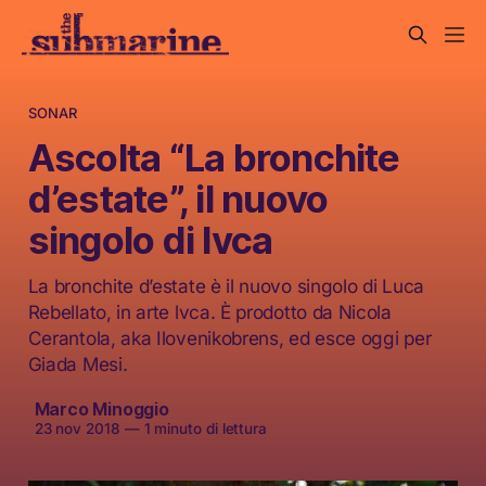
SONAR
Ascolta “La bronchite
d’estate”, il nuovo
singolo di lvca
La bronchite d’estate è il nuovo singolo di Luca
Rebellato, in arte lvca. È prodotto da Nicola
Cerantola, aka Ilovenikobrens, ed esce oggi per
Giada Mesi.
Marco Minoggio
23 nov 2018
—
1 minuto di lettura