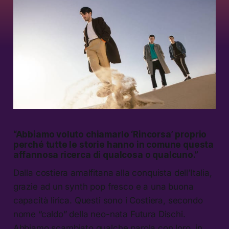
“Abbiamo voluto chiamarlo ‘Rincorsa’ proprio
perché tutte le storie hanno in comune questa
affannosa ricerca di qualcosa o qualcuno.”
Dalla costiera amalfitana alla conquista dell’Italia,
grazie ad un synth pop fresco e a una buona
capacità lirica. Questi sono i Costiera, secondo
nome “caldo” della neo-nata Futura Dischi.
Abbiamo scambiato qualche parola con loro, in