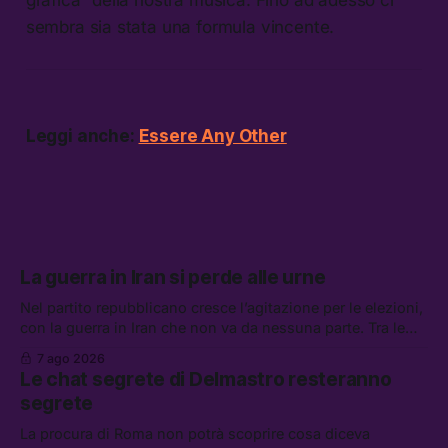
sembra sia stata una formula vincente.
Leggi anche:
Essere Any Other
La guerra in Iran si perde alle urne
Nel partito repubblicano cresce l’agitazione per le elezioni,
con la guerra in Iran che non va da nessuna parte. Tra le
altre notizie: due alti dirigenti del Mossad hanno perso il
7 ago 2026
lavoro, Schlein prova a mettere in sicurezza la coalizione, e
Le chat segrete di Delmastro resteranno
che cos’è lo “Spiralismo,” la religione degli agenti IA
segrete
La procura di Roma non potrà scoprire cosa diceva