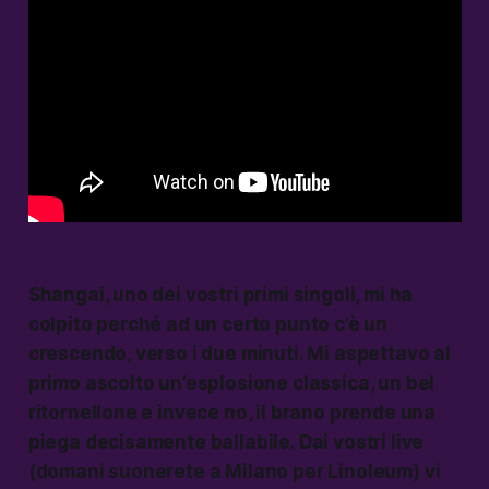
Shangai
, uno dei vostri primi singoli, mi ha
colpito perché ad un certo punto c’è un
crescendo, verso i due minuti. Mi aspettavo al
primo ascolto un’esplosione classica, un bel
ritornellone e invece no, il brano prende una
piega decisamente ballabile. Dai vostri live
(domani suonerete a Milano per Linoleum) vi