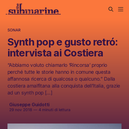
SONAR
Synth pop e gusto retró:
intervista ai Costiera
“Abbiamo voluto chiamarlo ‘Rincorsa’ proprio
perché tutte le storie hanno in comune questa
affannosa ricerca di qualcosa o qualcuno.” Dalla
costiera amalfitana alla conquista dell’Italia, grazie
ad un synth pop […]
Giuseppe Guidotti
29 nov 2018
—
4 minuti di lettura