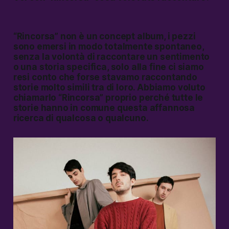
“Rincorsa” non è un concept album, i pezzi
sono emersi in modo totalmente spontaneo,
senza la volontà di raccontare un sentimento
o una storia specifica, solo alla fine ci siamo
resi conto che forse stavamo raccontando
storie molto simili tra di loro. Abbiamo voluto
chiamarlo “Rincorsa” proprio perché tutte le
storie hanno in comune questa affannosa
ricerca di qualcosa o qualcuno.