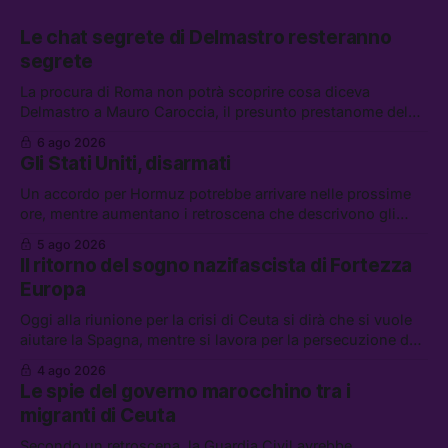
Le chat segrete di Delmastro resteranno
segrete
La procura di Roma non potrà scoprire cosa diceva
Delmastro a Mauro Caroccia, il presunto prestanome del
clan Senese. Tra le altre notizie: le IDF hanno ripreso gli
6 ago 2026
attacchi in Libano, il governo chiederà 36 miliardi di
Gli Stati Uniti, disarmati
flessibilità in armi e energia, e Grokipedia è già stata
abbandonata
Un accordo per Hormuz potrebbe arrivare nelle prossime
ore, mentre aumentano i retroscena che descrivono gli
Stati Uniti come disarmati. Tra le altre notizie: le storie di
5 ago 2026
chi aspetta i dispersi di Ceuta, il boom dei carburanti
Il ritorno del sogno nazifascista di Fortezza
diluiti, e quanti attivisti anti data center sono stati arrestati
Europa
Oggi alla riunione per la crisi di Ceuta si dirà che si vuole
aiutare la Spagna, mentre si lavora per la persecuzione dei
migranti. Tra le altre notizie: l’esplosione di aborti
4 ago 2026
spontanei a Gaza, un giovane di 19 anni è morto sotto il
Le spie del governo marocchino tra i
sole per raccogliere pomodori, e cosa dice l’AI Act europeo
migranti di Ceuta
Secondo un retroscena, la Guardia Civil avrebbe