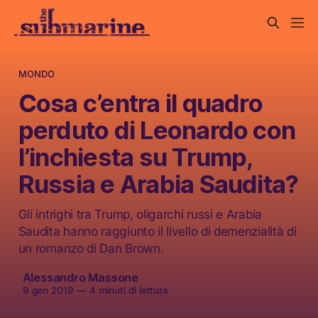
MONDO
Cosa c’entra il quadro
perduto di Leonardo con
l’inchiesta su Trump,
Russia e Arabia Saudita?
Gli intrighi tra Trump, oligarchi russi e Arabia
Saudita hanno raggiunto il livello di demenzialità di
un romanzo di Dan Brown.
Alessandro Massone
9 gen 2019
—
4 minuti di lettura