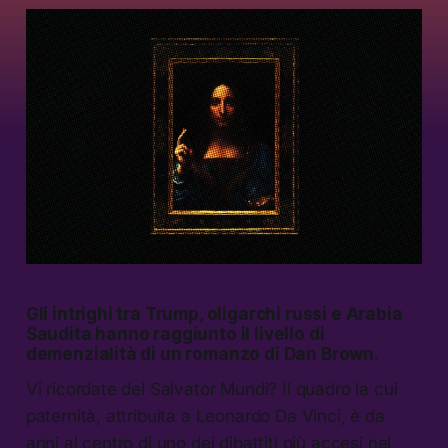
Gli intrighi tra Trump, oligarchi russi e Arabia
Saudita hanno raggiunto il livello di
demenzialità di un romanzo di Dan Brown.
Vi ricordate del Salvator Mundi? Il quadro la cui
paternità, attribuita a Leonardo Da Vinci, è da
anni al centro di uno dei dibattiti più accesi nel