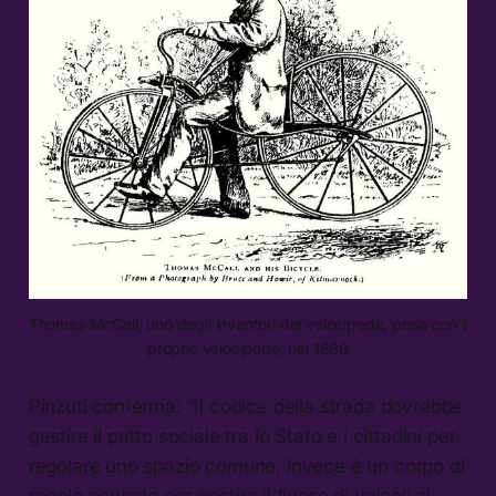
Thomas McCall, uno degli inventori del velocipede, posa con il
proprio velocipede, nel 1869
Pinzuti conferma: “Il codice della strada dovrebbe
gestire il patto sociale tra lo Stato e i cittadini per
regolare uno spazio comune, invece è un corpo di