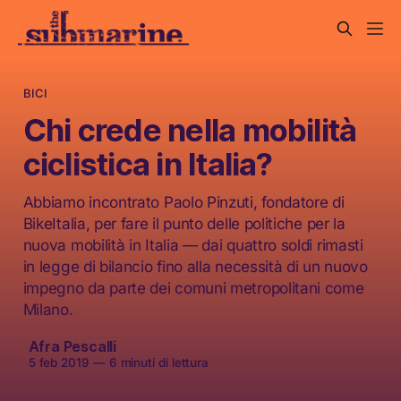
BICI
Chi crede nella mobilità
ciclistica in Italia?
Abbiamo incontrato Paolo Pinzuti, fondatore di
BikeItalia, per fare il punto delle politiche per la
nuova mobilità in Italia — dai quattro soldi rimasti
in legge di bilancio fino alla necessità di un nuovo
impegno da parte dei comuni metropolitani come
Milano.
Afra Pescalli
5 feb 2019
—
6 minuti di lettura