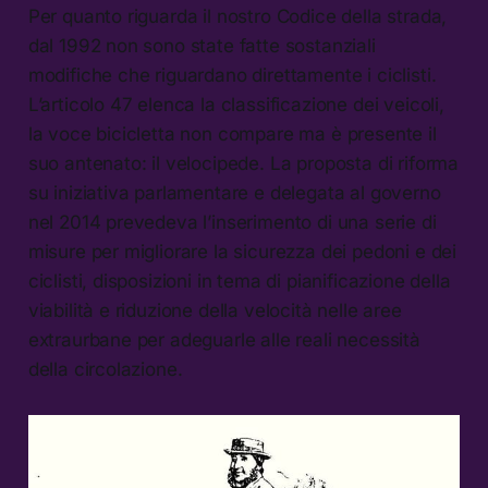
Per quanto riguarda il nostro Codice della strada,
dal 1992 non sono state fatte sostanziali
modifiche che riguardano direttamente i ciclisti.
L’articolo 47 elenca la classificazione dei veicoli,
la voce bicicletta non compare ma è presente il
suo antenato: il velocipede. La proposta di riforma
su iniziativa parlamentare e delegata al governo
nel 2014 prevedeva l’inserimento di una serie di
misure per migliorare la sicurezza dei pedoni e dei
ciclisti, disposizioni in tema di pianificazione della
viabilità e riduzione della velocità nelle aree
extraurbane per adeguarle alle reali necessità
della circolazione.