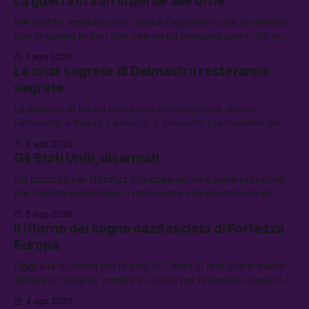
La guerra in Iran si perde alle urne
Nel partito repubblicano cresce l’agitazione per le elezioni,
con la guerra in Iran che non va da nessuna parte. Tra le
altre notizie: due alti dirigenti del Mossad hanno perso il
7 ago 2026
lavoro, Schlein prova a mettere in sicurezza la coalizione, e
Le chat segrete di Delmastro resteranno
che cos’è lo “Spiralismo,” la religione degli agenti IA
segrete
La procura di Roma non potrà scoprire cosa diceva
Delmastro a Mauro Caroccia, il presunto prestanome del
clan Senese. Tra le altre notizie: le IDF hanno ripreso gli
6 ago 2026
attacchi in Libano, il governo chiederà 36 miliardi di
Gli Stati Uniti, disarmati
flessibilità in armi e energia, e Grokipedia è già stata
abbandonata
Un accordo per Hormuz potrebbe arrivare nelle prossime
ore, mentre aumentano i retroscena che descrivono gli
Stati Uniti come disarmati. Tra le altre notizie: le storie di
5 ago 2026
chi aspetta i dispersi di Ceuta, il boom dei carburanti
Il ritorno del sogno nazifascista di Fortezza
diluiti, e quanti attivisti anti data center sono stati arrestati
Europa
Oggi alla riunione per la crisi di Ceuta si dirà che si vuole
aiutare la Spagna, mentre si lavora per la persecuzione dei
migranti. Tra le altre notizie: l’esplosione di aborti
4 ago 2026
spontanei a Gaza, un giovane di 19 anni è morto sotto il