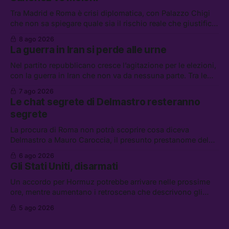
Tra Madrid e Roma è crisi diplomatica, con Palazzo Chigi
che non sa spiegare quale sia il rischio reale che giustifica
la sospensione di Schengen. Tra le altre notizie: l’accordo
8 ago 2026
di difesa tra Arabia Saudita, Pakistan e Turchia, la crisi del
La guerra in Iran si perde alle urne
carburante irregolare, e un altro caso di IA ribelle
Nel partito repubblicano cresce l’agitazione per le elezioni,
con la guerra in Iran che non va da nessuna parte. Tra le
altre notizie: due alti dirigenti del Mossad hanno perso il
7 ago 2026
lavoro, Schlein prova a mettere in sicurezza la coalizione, e
Le chat segrete di Delmastro resteranno
che cos’è lo “Spiralismo,” la religione degli agenti IA
segrete
La procura di Roma non potrà scoprire cosa diceva
Delmastro a Mauro Caroccia, il presunto prestanome del
clan Senese. Tra le altre notizie: le IDF hanno ripreso gli
6 ago 2026
attacchi in Libano, il governo chiederà 36 miliardi di
Gli Stati Uniti, disarmati
flessibilità in armi e energia, e Grokipedia è già stata
abbandonata
Un accordo per Hormuz potrebbe arrivare nelle prossime
ore, mentre aumentano i retroscena che descrivono gli
Stati Uniti come disarmati. Tra le altre notizie: le storie di
5 ago 2026
chi aspetta i dispersi di Ceuta, il boom dei carburanti
diluiti, e quanti attivisti anti data center sono stati arrestati