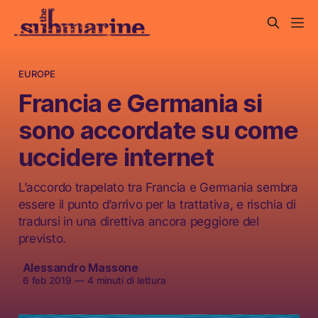
EUROPE
Francia e Germania si
sono accordate su come
uccidere internet
L’accordo trapelato tra Francia e Germania sembra
essere il punto d’arrivo per la trattativa, e rischia di
tradursi in una direttiva ancora peggiore del
previsto.
Alessandro Massone
6 feb 2019
—
4 minuti di lettura