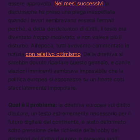
essere approvata.
Nei mesi successivi
la
discussione ha preso una piega inaspettata
quando i lavori sembravano essersi fermati
perché, a detta dei detentori di diritti, il testo era
diventato
troppo moderato,
e non valeva piú il
disturbo. All’epoca, tutti avevamo commentato la
notizia
con relativo ottimismo
. Della direttiva si
sarebbe dovuto riparlare questo gennaio, e con le
elezioni imminenti sembrava impossibile che la
politica europea si esponesse su un fronte così
sfacciatamente impopolare.
Qual è il problema:
la direttiva europea sul diritto
d’autore, un testo estremamente necessario per il
futuro digitale del continente, è stato deformato
sotto pressione delle richieste della lobby dei
detentori del diritto d’autore, e presenta molti