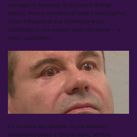
appoggiarsi. Nessuna ricostruzione di largo
spettro, nessun momento di respiro investigativo.
Sento il bisogno di una ricostruzione più
stratificata in una materia molto più densa — il
narco-capitalismo.
La struttura del tribunale, in una Brooklyn
solitamente bassa e fatta di legno, sembra