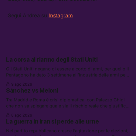
Segui Andrea su
Instagram
La corsa al riarmo degli Stati Uniti
Gli Stati Uniti negano di essere a corto di armi, per quello il
Pentagono ha dato 3 settimane all’industria delle armi per
presentare piani di riarmo. Tra le altre notizie: il PAM
9 ago 2026
continuerà ad usare i servizi di Palantir, la protesta contro
Sánchez vs Meloni
La Russa, e la centrale elettrica di Amazon in Texas
Tra Madrid e Roma è crisi diplomatica, con Palazzo Chigi
che non sa spiegare quale sia il rischio reale che giustifica
la sospensione di Schengen. Tra le altre notizie: l’accordo
8 ago 2026
di difesa tra Arabia Saudita, Pakistan e Turchia, la crisi del
La guerra in Iran si perde alle urne
carburante irregolare, e un altro caso di IA ribelle
Nel partito repubblicano cresce l’agitazione per le elezioni,