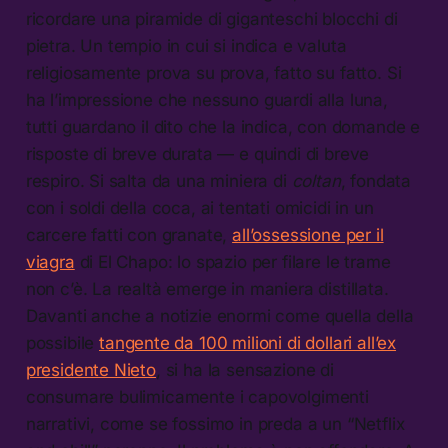
ricordare una piramide di giganteschi blocchi di
pietra. Un tempio in cui si indica e valuta
religiosamente prova su prova, fatto su fatto. Si
ha l’impressione che nessuno guardi alla luna,
tutti guardano il dito che la indica, con domande e
risposte di breve durata — e quindi di breve
respiro. Si salta da una miniera di
coltan
, fondata
con i soldi della coca, ai tentati omicidi in un
carcere fatti con granate,
all’ossessione per il
viagra
di El Chapo: lo spazio per filare le trame
non c’è. La realtà emerge in maniera distillata.
Davanti anche a notizie enormi come quella della
possibile
tangente da 100 milioni di dollari all’ex
presidente Nieto
, si ha la sensazione di
consumare bulimicamente i capovolgimenti
narrativi, come se fossimo in preda a un “Netflix