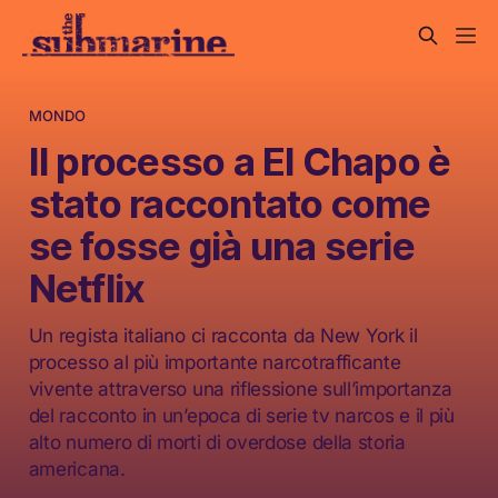
MONDO
Il processo a El Chapo è
stato raccontato come
se fosse già una serie
Netflix
Un regista italiano ci racconta da New York il
processo al più importante narcotrafficante
vivente attraverso una riflessione sull’importanza
del racconto in un’epoca di serie tv narcos e il più
alto numero di morti di overdose della storia
americana.