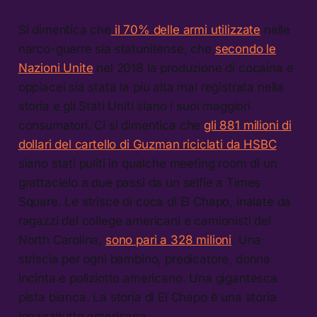
Si dimentica che
il 70% delle armi utilizzate
nelle
narco-guerre sia statunitense, che
secondo le
Nazioni Unite
nel 2018 la produzione di cocaina e
oppiacei sia stata la più alta mai registrata nella
storia e gli Stati Uniti siano i suoi maggiori
consumatori. Ci si dimentica che
gli 881 milioni di
dollari del cartello di Guzman riciclati da HSBC
siano stati puliti in qualche meeting room di un
grattacielo a due passi da un selfie a Times
Square. Le strisce di coca di El Chapo, inalate da
ragazzi del college americani e camionisti del
North Carolina,
sono pari a 328 milioni
. Una
striscia per ogni bambino, predicatore, donna
incinta e poliziotto americano. Una gigantesca
pista bianca. La storia di El Chapo è una storia
innanzitutto americana.