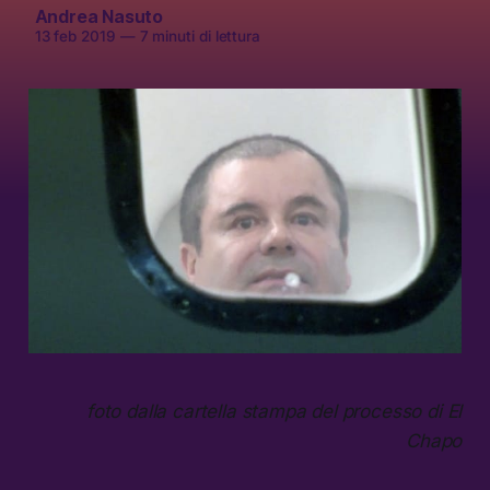
Andrea Nasuto
13 feb 2019
—
7 minuti di lettura
foto dalla cartella stampa del processo di El
Chapo