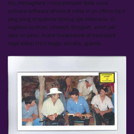
tira, immaginare i corpi pompati dalla coca
scrivere software all’una di notte in un ufficio tra il
ping pong di qualche startup già milionaria. Ci
vogliono scrittori, cineasti, fotografi, artisti per
dare un peso. Avere l’ossessione di trascinare
negli abissi chi ti legge, ascolta, guarda.