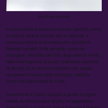
AK-47 versione gold
Il meccanismo è sempre lo stesso, identico, come
in tutte le miserie umane: non ci riguarda. Il
processo rischia di diventare una raccolta di
dettagli macabri, follie gangster, lusso da
Instagram. All’aridità dei fatti, degli elenchi infiniti,
delle interrogazioni di prassi, dobbiamo sostituire
la densità di un racconto pubblico che sappia
recuperare il senso della vergogna collettiva
come atto primordiale di civiltà.
Avverto che il nostro compito è quello di ergere,
issare, su braccia poco larghe, un gigantesco
specchio su cui ognuno possa riprovare il pudore.