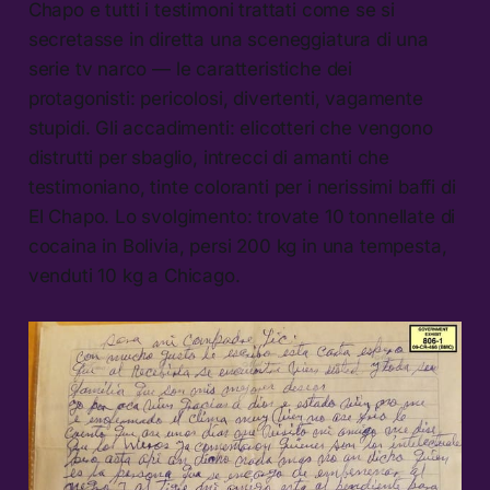
Chapo e tutti i testimoni trattati come se si
secretasse in diretta una sceneggiatura di una
serie tv narco — le caratteristiche dei
protagonisti: pericolosi, divertenti, vagamente
stupidi. Gli accadimenti: elicotteri che vengono
distrutti per sbaglio, intrecci di amanti che
testimoniano, tinte coloranti per i nerissimi baffi di
El Chapo. Lo svolgimento: trovate 10 tonnellate di
cocaina in Bolivia, persi 200 kg in una tempesta,
venduti 10 kg a Chicago.