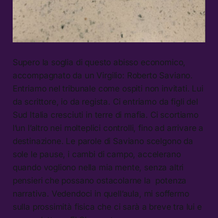
Supero la soglia di questo abisso economico,
accompagnato da un Virgilio: Roberto Saviano.
Entriamo nel tribunale come ospiti non invitati. Lui
da scrittore, io da regista. Ci entriamo da figli del
Sud Italia cresciuti in terre di mafia. Ci scortiamo
l’un l’altro nei molteplici controlli, fino ad arrivare a
destinazione. Le parole di Saviano scelgono da
sole le pause, i cambi di campo, accelerano
quando vogliono nella mia mente, senza altri
pensieri che possano ostacolarne la potenza
narrativa. Vedendoci in quell’aula, mi soffermo
sulla prossimità fisica che ci sarà a breve tra lui e