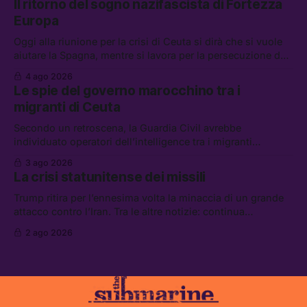
Il ritorno del sogno nazifascista di Fortezza
diluiti, e quanti attivisti anti data center sono stati arrestati
Europa
Oggi alla riunione per la crisi di Ceuta si dirà che si vuole
aiutare la Spagna, mentre si lavora per la persecuzione dei
migranti. Tra le altre notizie: l’esplosione di aborti
4 ago 2026
spontanei a Gaza, un giovane di 19 anni è morto sotto il
Le spie del governo marocchino tra i
sole per raccogliere pomodori, e cosa dice l’AI Act europeo
migranti di Ceuta
Secondo un retroscena, la Guardia Civil avrebbe
individuato operatori dell’intelligence tra i migranti
coinvolti nell’incidente di Ceuta. Tra le altre notizie: le IDF
3 ago 2026
hanno ucciso 19 persone a Gaza; le tensioni nel campo
La crisi statunitense dei missili
largo sugli armamenti per l’Ucraina; e quanto costa una
Xbox adesso?
Trump ritira per l’ennesima volta la minaccia di un grande
attacco contro l’Iran. Tra le altre notizie: continua
l’aggressione della Spagna da parte degli stati europei, il
2 ago 2026
piano della maggioranza per blindare le chat di Delmastro,
e quando costa leggere per primi i tweet di Trump