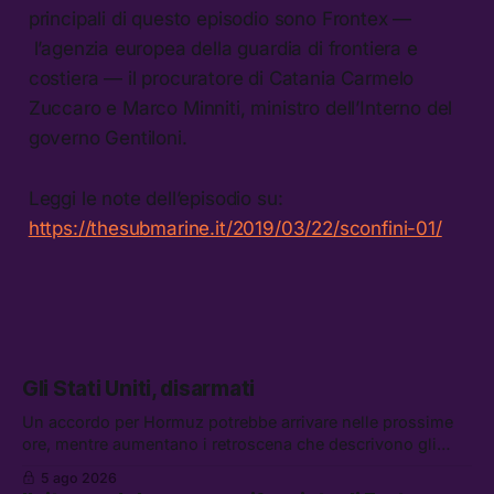
principali di questo episodio sono Frontex —
l’agenzia europea della guardia di frontiera e
costiera — il procuratore di Catania Carmelo
Zuccaro e Marco Minniti, ministro dell’Interno del
governo Gentiloni.
Leggi le note dell’episodio su:
https://thesubmarine.it/2019/03/22/sconfini-01/
Gli Stati Uniti, disarmati
Un accordo per Hormuz potrebbe arrivare nelle prossime
ore, mentre aumentano i retroscena che descrivono gli
Stati Uniti come disarmati. Tra le altre notizie: le storie di
5 ago 2026
chi aspetta i dispersi di Ceuta, il boom dei carburanti