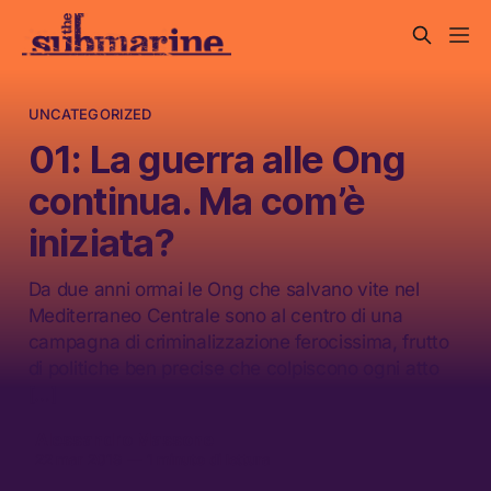
UNCATEGORIZED
01: La guerra alle Ong
continua. Ma com’è
iniziata?
Da due anni ormai le Ong che salvano vite nel
Mediterraneo Centrale sono al centro di una
campagna di criminalizzazione ferocissima, frutto
di politiche ben precise che colpiscono ogni atto
[…]
Alessandro Massone
22 mar 2019
—
1 minuto di lettura