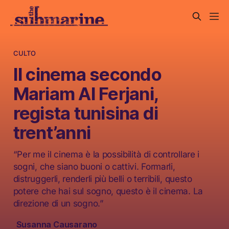
CULTO
Il cinema secondo
Mariam Al Ferjani,
regista tunisina di
trent’anni
“Per me il cinema è la possibilità di controllare i
sogni, che siano buoni o cattivi. Formarli,
distruggerli, renderli più belli o terribili, questo
potere che hai sul sogno, questo è il cinema. La
direzione di un sogno.”
Susanna Causarano