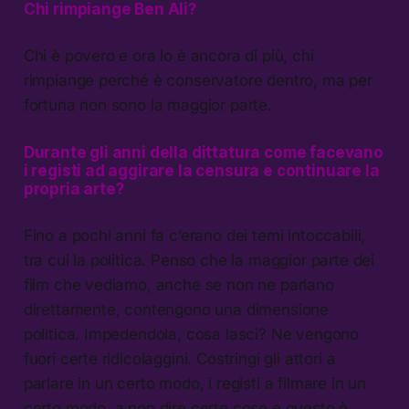
Chi rimpiange Ben Ali?
Chi è povero e ora lo è ancora di più, chi
rimpiange perché è conservatore dentro, ma per
fortuna non sono la maggior parte.
Durante gli anni della dittatura come facevano
i registi ad aggirare la censura e continuare la
propria arte?
Fino a pochi anni fa c’erano dei temi intoccabili,
tra cui la politica. Penso che la maggior parte dei
film che vediamo, anche se non ne parlano
direttamente, contengono una dimensione
politica. Impedendola, cosa lasci? Ne vengono
fuori certe ridicolaggini. Costringi gli attori a
parlare in un certo modo, i registi a filmare in un
certo modo, a non dire certe cose e questo è