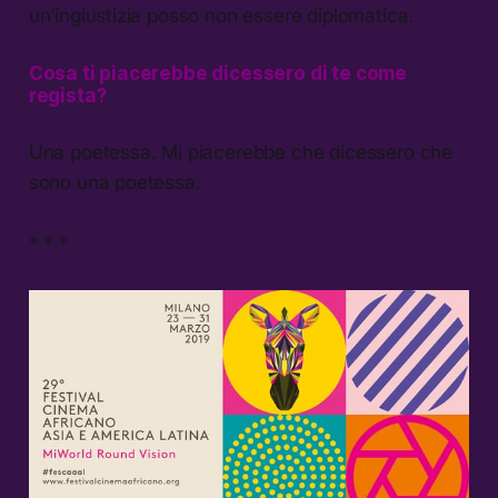
un’ingiustizia posso non essere diplomatica.
Cosa ti piacerebbe dicessero di te come
regista?
Una poetessa. Mi piacerebbe che dicessero che
sono una poetessa.
* * *