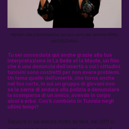
Mariam alla presentazione del suo corto alla sezione MiWy
del FESCAAAL
Tu sei conosciuta qui anche grazie alla tua
interpretazione in
La Belle et la Meute
, un film
che è una denuncia dell’omertà a cui i cittadini
tunisini sono costretti per non avere problemi.
Un tema quello dell’omertà, che torna anche
nel tuo corto, in cui un gruppo di giovani non
se la sente di andare alla polizia a denunciare
la scomparsa di un amico, avendo in corpo
alcol e erba.
Cos’è cambiato in Tunisia negli
ultimi tempi?
Seppure ci sia ancora molto da fare, dal 2011 ci