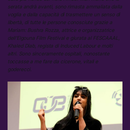
serata andrà avanti, sono rimasta ammaliata dalla
voglia e dalla capacità di trasmettere un senso di
libertà, di tutte le persone conosciute grazie a
Mariam: Bushra Rozza, attrice e organizzatrice
dell’Elgouna Film Festival e giurata al FESCAAAL,
Khaled Diab, regista di Induced Labour e molti
altri. Sono sinceramente ospitali, nonostante
toccasse a me fare da cicerone, vitali e
goderecci.