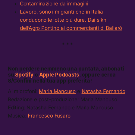
Contaminazione da immagini
Lavoro, sono i migranti che in Italia
conducono le lotte più dure. Dai sikh
dell’Agro Pontino ai commercianti di Ballarò
* * *
Non perdere nemmeno una puntata, abbonati
su
Spotify
o
Apple Podcasts
, oppure cerca
S/Confini nella tua app preferita!
Ai microfoni:
Maria Mancuso
e
Natasha Fernando
Redazione e post-produzione: Maria Mancuso
Editing: Natasha Fernando e Maria Mancuso
Musica:
Francesco Fusaro