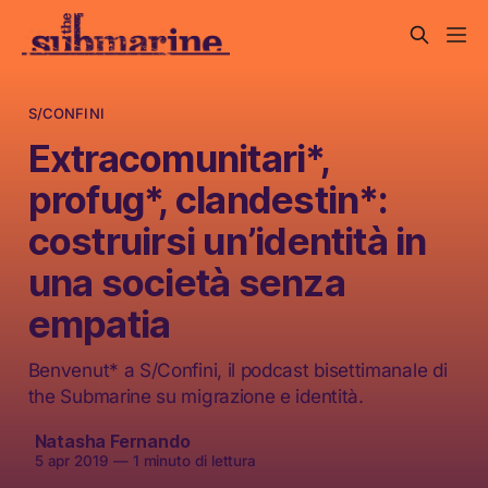
S/CONFINI
Extracomunitari*,
profug*, clandestin*:
costruirsi un’identità in
una società senza
empatia
Benvenut* a S/Confini, il podcast bisettimanale di
the Submarine su migrazione e identità.
Natasha Fernando
5 apr 2019
—
1 minuto di lettura