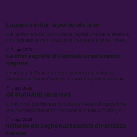
La guerra in Iran si perde alle urne
Nel partito repubblicano cresce l’agitazione per le elezioni,
con la guerra in Iran che non va da nessuna parte. Tra le
altre notizie: due alti dirigenti del Mossad hanno perso il
7 ago 2026
lavoro, Schlein prova a mettere in sicurezza la coalizione, e
Le chat segrete di Delmastro resteranno
che cos’è lo “Spiralismo,” la religione degli agenti IA
segrete
La procura di Roma non potrà scoprire cosa diceva
Delmastro a Mauro Caroccia, il presunto prestanome del
clan Senese. Tra le altre notizie: le IDF hanno ripreso gli
6 ago 2026
attacchi in Libano, il governo chiederà 36 miliardi di
Gli Stati Uniti, disarmati
flessibilità in armi e energia, e Grokipedia è già stata
abbandonata
Un accordo per Hormuz potrebbe arrivare nelle prossime
ore, mentre aumentano i retroscena che descrivono gli
Stati Uniti come disarmati. Tra le altre notizie: le storie di
5 ago 2026
chi aspetta i dispersi di Ceuta, il boom dei carburanti
Il ritorno del sogno nazifascista di Fortezza
diluiti, e quanti attivisti anti data center sono stati arrestati
Europa