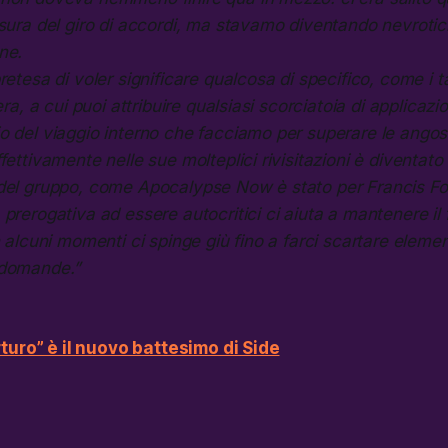
sura del giro di accordi, ma stavamo diventando nevrotici
ne.
retesa di voler significare qualcosa di specifico, come i t
era, a cui puoi attribuire qualsiasi scorciatoia di applicazi
o del viaggio interno che facciamo per superare le angos
fettivamente nelle sue molteplici rivisitazioni è diventato
del gruppo, come Apocalypse Now è stato per Francis Fo
prerogativa ad essere autocritici ci aiuta a mantenere il 
n alcuni momenti ci spinge giù fino a farci scartare element
 domande.”
rturo” è il nuovo battesimo di Side