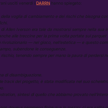
ani usciti venerdì i
DARRN
hanno spiegato:
 della voglia di cambiamento e dei rischi che bisogna co
ichi.
 di Allen Iverson era tale da mostrarsi sempre nella sua i
che alle treccine per la prima volta portate sul parquet
n rivoluzionario — nel gioco, nell’estetica — e questo c
campo, subendone le conseguenze.
rischio, tenendo sempre per mano la paura di perdersi ne
na di disambiguazione.
 track del progetto, è stata modificata nel suo scheletro 
o.
stration, sintesi di quello che abbiamo provato nell’intero
non doveva nemmeno finire qua in mezzo: ci era salito q