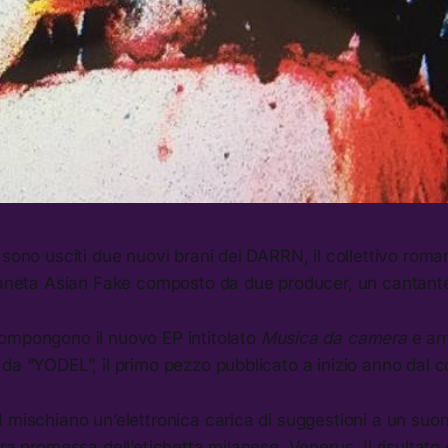
 sono usciti due nuovi brani dei DARRN, il collettivo rom
pianeta Asian Fake composto da due producer, un cantante
ompongono il nuovo EP intitolato
Musica da camera
e ar
da “YODEL”, il primo pezzo pubblicato a inizio anno dal co
 mischiano un’elettronica carica di suggestioni a un suo
tra promessa dell’etichetta milanese, Venerus. Il risultato