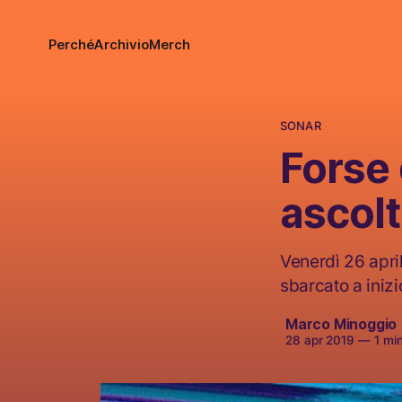
Perché
Archivio
Merch
SONAR
Forse 
ascol
Venerdì 26 apri
sbarcato a iniz
Marco Minoggio
28 apr 2019
—
1 min