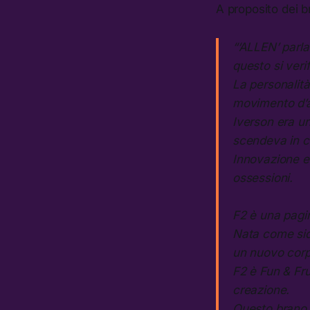
A proposito dei br
“‘ALLEN’ parla
questo si verif
La personalità
movimento d’an
Iverson era u
scendeva in 
Innovazione e 
ossessioni.
F2 è una pagi
Nata come side
un nuovo corp
F2 è Fun & Fru
creazione.
Questo brano 