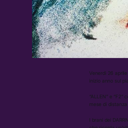
Venerdì 26 aprile
inizio anno sul 
“ALLEN” e “F2” c
mese di distanza 
I brani dei DARRN
che ricorda un’al