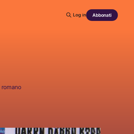
Log in
Abbonati
vo romano