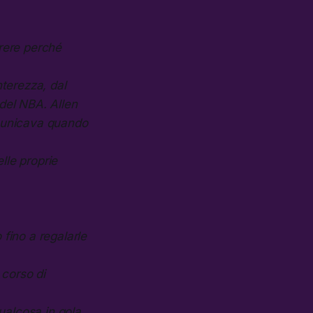
rrere perché
nterezza, dal
 del NBA. Allen
omunicava quando
lle proprie
fino a regalarle
 corso di
ualcosa in gola