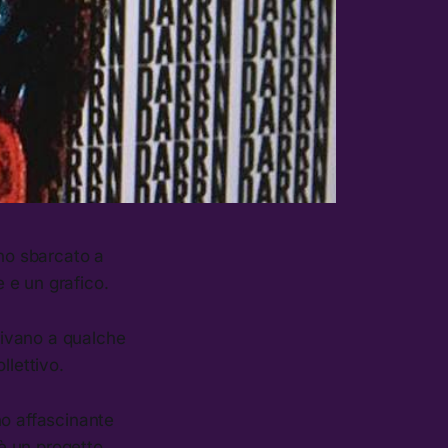
ano sbarcato a
 e un grafico.
rivano a qualche
llettivo.
no affascinante
 è un progetto