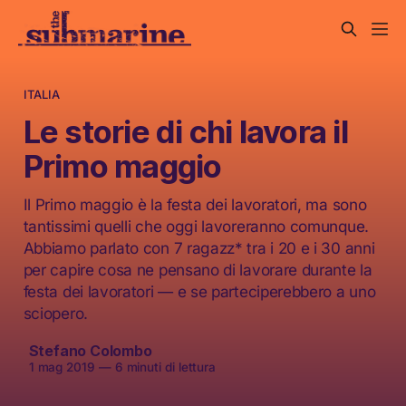
ITALIA
Le storie di chi lavora il
Primo maggio
Il Primo maggio è la festa dei lavoratori, ma sono
tantissimi quelli che oggi lavoreranno comunque.
Abbiamo parlato con 7 ragazz* tra i 20 e i 30 anni
per capire cosa ne pensano di lavorare durante la
festa dei lavoratori — e se parteciperebbero a uno
sciopero.
Stefano Colombo
1 mag 2019
—
6 minuti di lettura