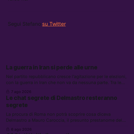
Segui Stefano
su Twitter
La guerra in Iran si perde alle urne
Nel partito repubblicano cresce l’agitazione per le elezioni,
con la guerra in Iran che non va da nessuna parte. Tra le
altre notizie: due alti dirigenti del Mossad hanno perso il
7 ago 2026
lavoro, Schlein prova a mettere in sicurezza la coalizione, e
Le chat segrete di Delmastro resteranno
che cos’è lo “Spiralismo,” la religione degli agenti IA
segrete
La procura di Roma non potrà scoprire cosa diceva
Delmastro a Mauro Caroccia, il presunto prestanome del
clan Senese. Tra le altre notizie: le IDF hanno ripreso gli
6 ago 2026
attacchi in Libano, il governo chiederà 36 miliardi di