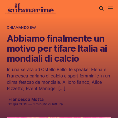
CHIAMANDO EVA
Abbiamo finalmente un
motivo per tifare Italia ai
mondiali di calcio
In una serata ad Ostello Bello, le speaker Elena e
Francesca parlano di calcio e sport femminile in un
clima festoso da mondiale. Al loro fianco, Alice
Rizzetto, Event Manager […]
Francesca Motta
12 giu 2019
—
1 minuto di lettura