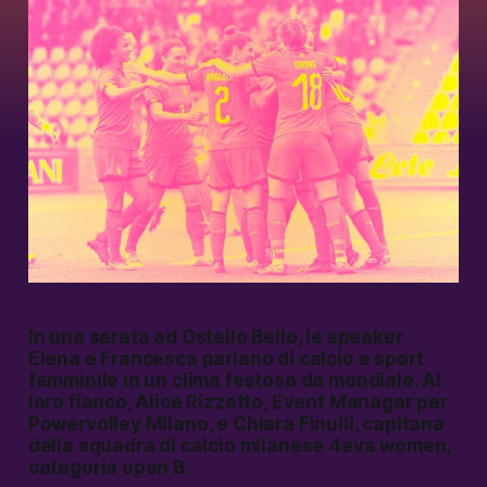
In una serata ad Ostello Bello, le speaker
Elena e Francesca parlano di calcio e sport
femminile in un clima festoso da mondiale. Al
loro fianco, Alice Rizzetto, Event Manager per
Powervolley Milano, e Chiara Finulli, capitana
della squadra di calcio milanese 4eva women,
categoria open B.