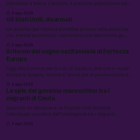
Delmastro a Mauro Caroccia, il presunto prestanome del
clan Senese. Tra le altre notizie: le IDF hanno ripreso gli
6 ago 2026
attacchi in Libano, il governo chiederà 36 miliardi di
Gli Stati Uniti, disarmati
flessibilità in armi e energia, e Grokipedia è già stata
abbandonata
Un accordo per Hormuz potrebbe arrivare nelle prossime
ore, mentre aumentano i retroscena che descrivono gli
Stati Uniti come disarmati. Tra le altre notizie: le storie di
5 ago 2026
chi aspetta i dispersi di Ceuta, il boom dei carburanti
Il ritorno del sogno nazifascista di Fortezza
diluiti, e quanti attivisti anti data center sono stati arrestati
Europa
Oggi alla riunione per la crisi di Ceuta si dirà che si vuole
aiutare la Spagna, mentre si lavora per la persecuzione dei
migranti. Tra le altre notizie: l’esplosione di aborti
4 ago 2026
spontanei a Gaza, un giovane di 19 anni è morto sotto il
Le spie del governo marocchino tra i
sole per raccogliere pomodori, e cosa dice l’AI Act europeo
migranti di Ceuta
Secondo un retroscena, la Guardia Civil avrebbe
individuato operatori dell’intelligence tra i migranti
coinvolti nell’incidente di Ceuta. Tra le altre notizie: le IDF
3 ago 2026
hanno ucciso 19 persone a Gaza; le tensioni nel campo
largo sugli armamenti per l’Ucraina; e quanto costa una
Xbox adesso?