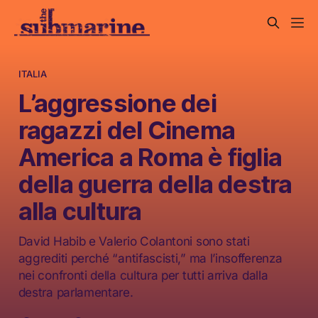
ITALIA
L’aggressione dei
ragazzi del Cinema
America a Roma è figlia
della guerra della destra
alla cultura
David Habib e Valerio Colantoni sono stati
aggrediti perché “antifascisti,” ma l’insofferenza
nei confronti della cultura per tutti arriva dalla
destra parlamentare.