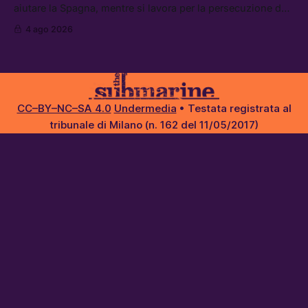
aiutare la Spagna, mentre si lavora per la persecuzione dei
migranti. Tra le altre notizie: l’esplosione di aborti
4 ago 2026
spontanei a Gaza, un giovane di 19 anni è morto sotto il
sole per raccogliere pomodori, e cosa dice l’AI Act europeo
CC–BY–NC–SA 4.0
Undermedia
• Testata registrata al
tribunale di Milano (n. 162 del 11/05/2017)