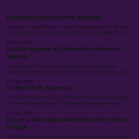
La guerra in Iran si perde alle urne
Nel partito repubblicano cresce l’agitazione per le elezioni,
con la guerra in Iran che non va da nessuna parte. Tra le
altre notizie: due alti dirigenti del Mossad hanno perso il
7 ago 2026
lavoro, Schlein prova a mettere in sicurezza la coalizione, e
Le chat segrete di Delmastro resteranno
che cos’è lo “Spiralismo,” la religione degli agenti IA
segrete
La procura di Roma non potrà scoprire cosa diceva
Delmastro a Mauro Caroccia, il presunto prestanome del
clan Senese. Tra le altre notizie: le IDF hanno ripreso gli
6 ago 2026
attacchi in Libano, il governo chiederà 36 miliardi di
Gli Stati Uniti, disarmati
flessibilità in armi e energia, e Grokipedia è già stata
abbandonata
Un accordo per Hormuz potrebbe arrivare nelle prossime
ore, mentre aumentano i retroscena che descrivono gli
Stati Uniti come disarmati. Tra le altre notizie: le storie di
5 ago 2026
chi aspetta i dispersi di Ceuta, il boom dei carburanti
Il ritorno del sogno nazifascista di Fortezza
diluiti, e quanti attivisti anti data center sono stati arrestati
Europa
Oggi alla riunione per la crisi di Ceuta si dirà che si vuole