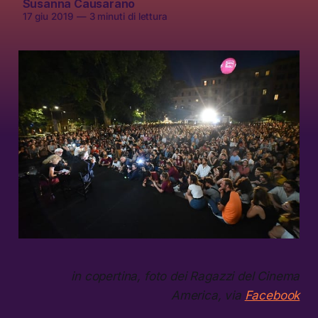
Susanna Causarano
17 giu 2019
—
3 minuti di lettura
in copertina, foto dei Ragazzi del Cinema
America, via
Facebook