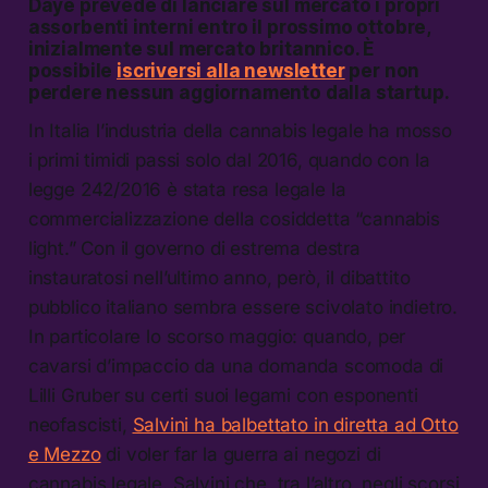
Daye prevede di lanciare sul mercato i propri
assorbenti interni entro il prossimo ottobre,
inizialmente sul mercato britannico. È
possibile
iscriversi alla newsletter
per non
perdere nessun aggiornamento dalla startup.
In Italia l’industria della cannabis legale ha mosso
i primi timidi passi solo dal 2016, quando con la
legge 242/2016 è stata resa legale la
commercializzazione della cosiddetta “cannabis
light.” Con il governo di estrema destra
instauratosi nell’ultimo anno, però, il dibattito
pubblico italiano sembra essere scivolato indietro.
In particolare lo scorso maggio: quando, per
cavarsi d’impaccio da una domanda scomoda di
Lilli Gruber su certi suoi legami con esponenti
neofascisti,
Salvini ha balbettato in diretta ad Otto
e Mezzo
di voler far la guerra ai negozi di
cannabis legale. Salvini che, tra l’altro, negli scorsi