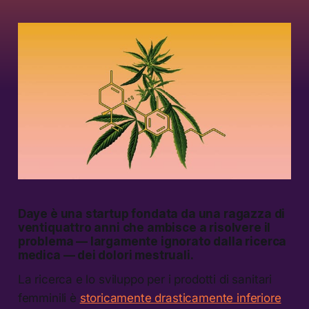
Daye è una startup fondata da una ragazza di
ventiquattro anni che ambisce a risolvere il
problema — largamente ignorato dalla ricerca
medica — dei dolori mestruali.
La ricerca e lo sviluppo per i prodotti di sanitari
femminili è
storicamente drasticamente inferiore