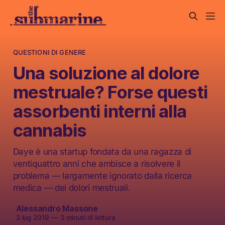
QUESTIONI DI GENERE
Una soluzione al dolore
mestruale? Forse questi
assorbenti interni alla
cannabis
Daye è una startup fondata da una ragazza di
ventiquattro anni che ambisce a risolvere il
problema — largamente ignorato dalla ricerca
medica — dei dolori mestruali.
Alessandro Massone
3 lug 2019
—
3 minuti di lettura