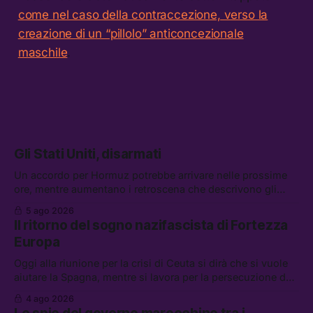
come nel caso della contraccezione, verso la
creazione di un “pillolo” anticoncezionale
maschile
.
Gli Stati Uniti, disarmati
Un accordo per Hormuz potrebbe arrivare nelle prossime
ore, mentre aumentano i retroscena che descrivono gli
Stati Uniti come disarmati. Tra le altre notizie: le storie di
5 ago 2026
chi aspetta i dispersi di Ceuta, il boom dei carburanti
Il ritorno del sogno nazifascista di Fortezza
diluiti, e quanti attivisti anti data center sono stati arrestati
Europa
Oggi alla riunione per la crisi di Ceuta si dirà che si vuole
aiutare la Spagna, mentre si lavora per la persecuzione dei
migranti. Tra le altre notizie: l’esplosione di aborti
4 ago 2026
spontanei a Gaza, un giovane di 19 anni è morto sotto il