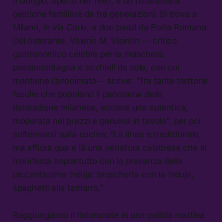
Il Dongiò, aperto nel 1987, è un ristorante a
gestione familiare da tre generazioni. Si trova a
Milano, in via Corio, a due passi da Porta Romana.
Del ristorante, Valerio M. Visintin — critico
gastronomico celebre per la maschera,
passamontagna e occhiali da sole, con cui
mantiene l’anonimato— scrive: “Tra tante trattorie
fasulle che popolano il panorama della
ristorazione milanese, eccone una autentica,
moderata nei prezzi e genuina in tavola”, per poi
soffermarsi sulla cucina: “La linea è tradizionale,
ma affiora qua e là una venatura calabrese che si
manifesta soprattutto con la presenza della
piccantissima ‘nduja: bruschetta con la ‘nduja,
spaghetti alla tamarro.”
Raggiungiamo il ristoranate in una pallida mattina