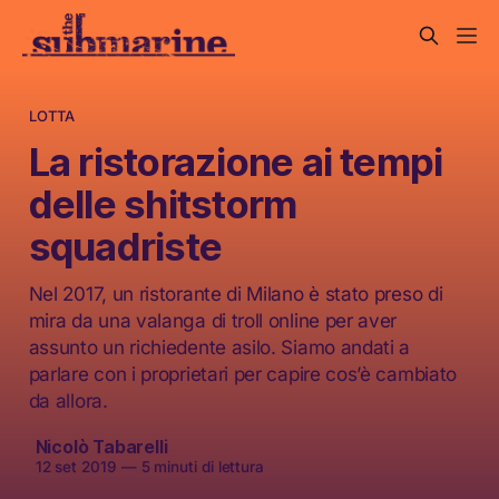
LOTTA
La ristorazione ai tempi
delle shitstorm
squadriste
Nel 2017, un ristorante di Milano è stato preso di
mira da una valanga di troll online per aver
assunto un richiedente asilo. Siamo andati a
parlare con i proprietari per capire cos’è cambiato
da allora.
Nicolò Tabarelli
12 set 2019
—
5 minuti di lettura