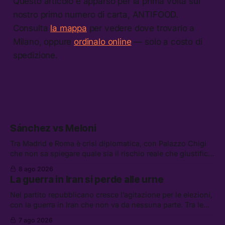
Questo articolo è apparso per la prima volta sul
nostro primo numero di carta, ANTIFOOD.
Consulta
la mappa
per vedere dove trovarlo a
Milano, oppure
ordinalo online
— solo a costo di
spedizione.
Sánchez vs Meloni
Tra Madrid e Roma è crisi diplomatica, con Palazzo Chigi
che non sa spiegare quale sia il rischio reale che giustifica
la sospensione di Schengen. Tra le altre notizie: l’accordo
8 ago 2026
di difesa tra Arabia Saudita, Pakistan e Turchia, la crisi del
La guerra in Iran si perde alle urne
carburante irregolare, e un altro caso di IA ribelle
Nel partito repubblicano cresce l’agitazione per le elezioni,
con la guerra in Iran che non va da nessuna parte. Tra le
altre notizie: due alti dirigenti del Mossad hanno perso il
7 ago 2026
lavoro, Schlein prova a mettere in sicurezza la coalizione, e