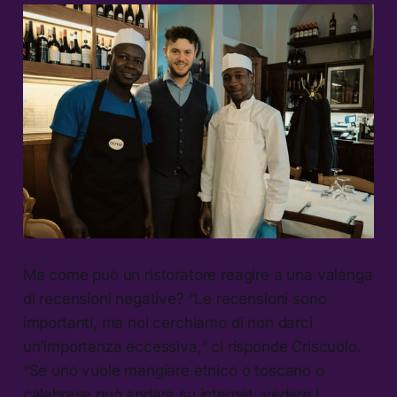
Ma come può un ristoratore reagire a una valanga
di recensioni negative? “Le recensioni sono
importanti, ma noi cerchiamo di non darci
un’importanza eccessiva,” ci risponde Criscuolo.
“Se uno vuole mangiare etnico o toscano o
calabrese può andare su internet, vedere i