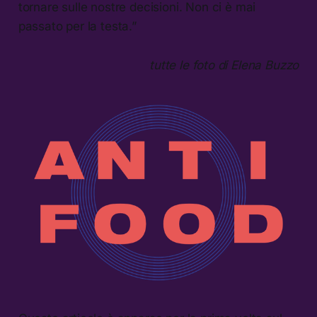
tornare sulle nostre decisioni. Non ci è mai
passato per la testa.”
tutte le foto di Elena Buzzo