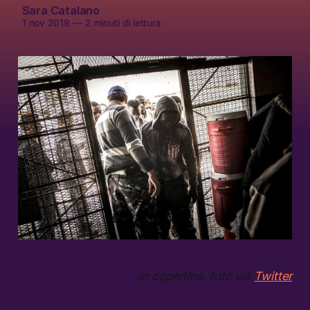
Sara Catalano
1 nov 2019
—
2 minuti di lettura
in copertina, foto via
Twitter