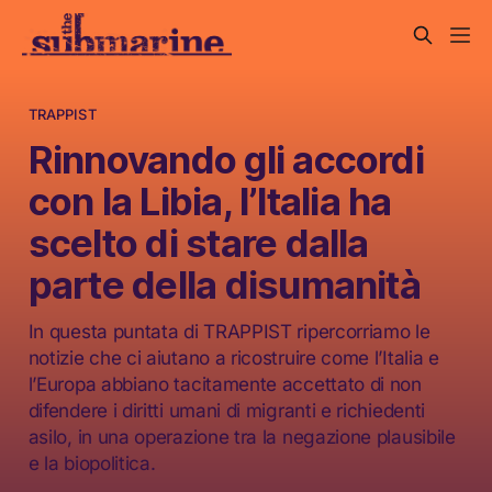
TRAPPIST
Rinnovando gli accordi
con la Libia, l’Italia ha
scelto di stare dalla
parte della disumanità
In questa puntata di TRAPPIST ripercorriamo le
notizie che ci aiutano a ricostruire come l’Italia e
l’Europa abbiano tacitamente accettato di non
difendere i diritti umani di migranti e richiedenti
asilo, in una operazione tra la negazione plausibile
e la biopolitica.