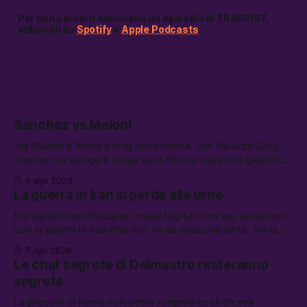
Per non perderti nemmeno un episodio di TRAPPIST,
abbonati su
Spotify
e
Apple Podcasts
.
Sánchez vs Meloni
Tra Madrid e Roma è crisi diplomatica, con Palazzo Chigi
che non sa spiegare quale sia il rischio reale che giustifica
la sospensione di Schengen. Tra le altre notizie: l’accordo
8 ago 2026
di difesa tra Arabia Saudita, Pakistan e Turchia, la crisi del
La guerra in Iran si perde alle urne
carburante irregolare, e un altro caso di IA ribelle
Nel partito repubblicano cresce l’agitazione per le elezioni,
con la guerra in Iran che non va da nessuna parte. Tra le
altre notizie: due alti dirigenti del Mossad hanno perso il
7 ago 2026
lavoro, Schlein prova a mettere in sicurezza la coalizione, e
Le chat segrete di Delmastro resteranno
che cos’è lo “Spiralismo,” la religione degli agenti IA
segrete
La procura di Roma non potrà scoprire cosa diceva