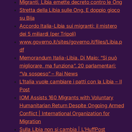
Migranti, Libia emette decreto contro le Ong
Stretta della Libia sulle Ong. E doppio gioco
su Bija
Accordo Italia-Libia sui migranti: il mistero
dei 5 miliardi (per Tripoli)
‎www.governo.it/sites/governo.it/files/Libia.p
df
Memorandum Italia-Libia. Di Maio: “Si può
migliorare, ma funziona”. 20 parlamentari:
“Va sospeso” – Rai News
L’Italia vuole cambiare i patti con la Libia – Il
Post
IOM Assists 160 Migrants with Voluntary
Humanitarian Return Despite Ongoing Armed
Conflict | International Organization for
Migration
Sulla Libia non si cambia | L’HuffPost