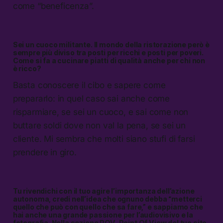
come “beneficenza”.
Sei un cuoco militante. Il mondo della ristorazione però è
sempre più diviso tra posti per ricchi e posti per poveri.
Come si fa a cucinare piatti di qualità anche per chi non
è ricco?
Basta conoscere il cibo e sapere come
prepararlo: in quel caso sai anche come
risparmiare, se sei un cuoco, e sai come non
buttare soldi dove non val la pena, se sei un
cliente. Mi sembra che molti siano stufi di farsi
prendere in giro.
Tu rivendichi con il tuo agire l’importanza dell’azione
autonoma, credi nell’idea che ognuno debba “metterci
quello che può con quello che sa fare,” e sappiamo che
hai anche una grande passione per l’audiovisivo e la
fotografia. Nella sezione POV-Point Of View del tuo sito