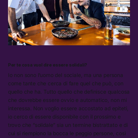
Per te cosa vuol dire essere solidali?
Io non sono l’uomo del sociale, ma una persona
come tante che cerca di fare quel che può, con
quello che ha. Tutto quello che definisce qualcosa
che dovrebbe essere ovvio e automatico, non mi
interessa. Non voglio essere accostato ad epiteti,
io cerco di essere disponibile con il prossimo e
trovo che “solidale” sia un termine bistrattato e di
cui si riempiono la bocca le peggio persone, così