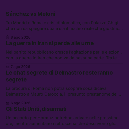
Sánchez vs Meloni
Tra Madrid e Roma è crisi diplomatica, con Palazzo Chigi
che non sa spiegare quale sia il rischio reale che giustifica
la sospensione di Schengen. Tra le altre notizie: l’accordo
8 ago 2026
di difesa tra Arabia Saudita, Pakistan e Turchia, la crisi del
La guerra in Iran si perde alle urne
carburante irregolare, e un altro caso di IA ribelle
Nel partito repubblicano cresce l’agitazione per le elezioni,
con la guerra in Iran che non va da nessuna parte. Tra le
altre notizie: due alti dirigenti del Mossad hanno perso il
7 ago 2026
lavoro, Schlein prova a mettere in sicurezza la coalizione, e
Le chat segrete di Delmastro resteranno
che cos’è lo “Spiralismo,” la religione degli agenti IA
segrete
La procura di Roma non potrà scoprire cosa diceva
Delmastro a Mauro Caroccia, il presunto prestanome del
clan Senese. Tra le altre notizie: le IDF hanno ripreso gli
6 ago 2026
attacchi in Libano, il governo chiederà 36 miliardi di
Gli Stati Uniti, disarmati
flessibilità in armi e energia, e Grokipedia è già stata
abbandonata
Un accordo per Hormuz potrebbe arrivare nelle prossime
ore, mentre aumentano i retroscena che descrivono gli