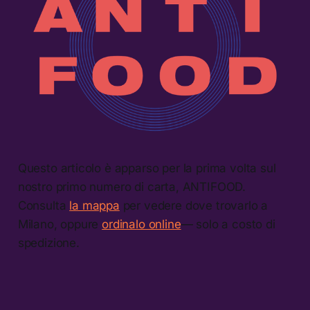
Questo articolo è apparso per la prima volta sul
nostro primo numero di carta, ANTIFOOD.
Consulta
la mappa
per vedere dove trovarlo a
Milano, oppure
ordinalo online
— solo a costo di
spedizione.