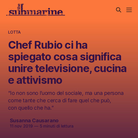
LOTTA
Chef Rubio ci ha
spiegato cosa significa
unire televisione, cucina
e attivismo
“Io non sono l’uomo del sociale, ma una persona
come tante che cerca di fare quel che può,
con quello che ha.”
Susanna Causarano
11 nov 2019
—
5 minuti di lettura