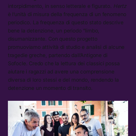
intorpidimento, in senso letterale e figurato.
Hertz
è l’unità di misura della frequenza di un fenomeno
periodico. La frequenza di questo stato descrive
bene la detenzione, un periodo “limbo,
disumanizzante. Con questo progetto
promuoviamo attività di studio e analisi di alcune
tragedie greche, partendo dall’Antigone di
Sofocle. Credo che la lettura dei classici possa
aiutare i ragazzi ad avere una comprensione
diversa di loro stessi e del mondo, rendendo la
detenzione un momento di transito.