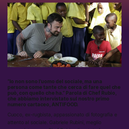
“Io non sono l’uomo del sociale, ma una
persona come tante che cerca di fare quel che
può, con quello che ha.” Parola di Chef Rubio,
che abbiamo intervistato sul nostro primo
numero cartaceo, ANTIFOOD.
Cuoco, ex-rugbista, appassionato di fotografia e
attento al sociale. Gabriele Rubini, meglio