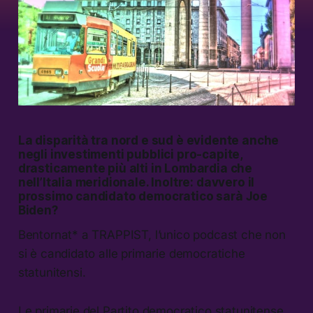
La disparità tra nord e sud è evidente anche
negli investimenti pubblici pro-capite,
drasticamente più alti in Lombardia che
nell’Italia meridionale. Inoltre: davvero il
prossimo candidato democratico sarà Joe
Biden?
Bentornat* a TRAPPIST, l’unico podcast che non
si è candidato alle primarie democratiche
statunitensi.
Le primarie del Partito democratico statunitense