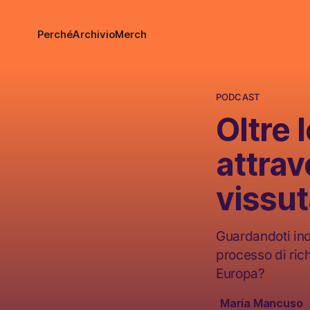
Perché
Archivio
Merch
PODCAST
Oltre 
attrav
vissu
Guardandoti indie
processo di richi
Europa?
Maria Mancuso