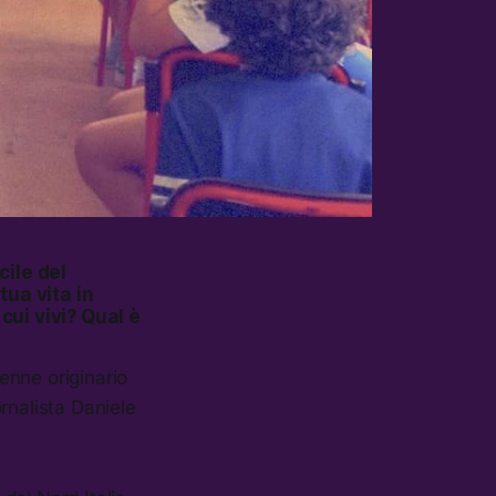
cile del
tua vita in
cui vivi? Qual è
enne originario
ornalista Daniele