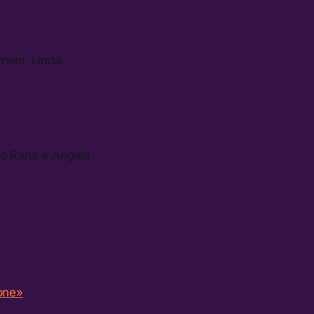
ameni, Linda
no Rana e Angela
ione»