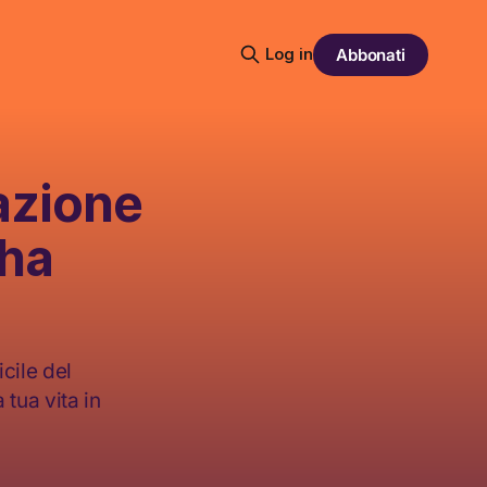
Log in
Abbonati
razione
’ha
icile del
 tua vita in