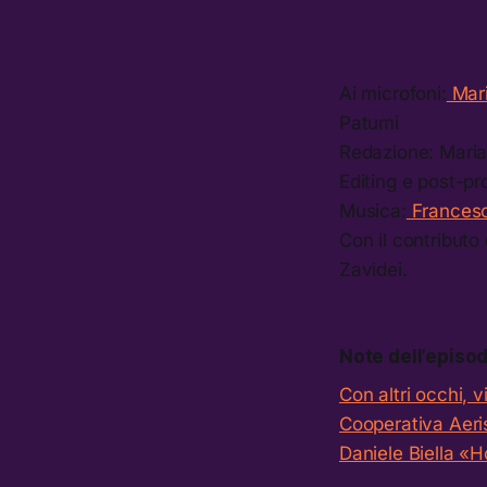
Ai microfoni:
Mar
Patumi
Redazione: Mari
Editing e post-pr
Musica:
Francesc
Con il contribut
Zavidei.
Note dell’episod
Con altri occhi, v
Cooperativa Aeri
Daniele Biella «