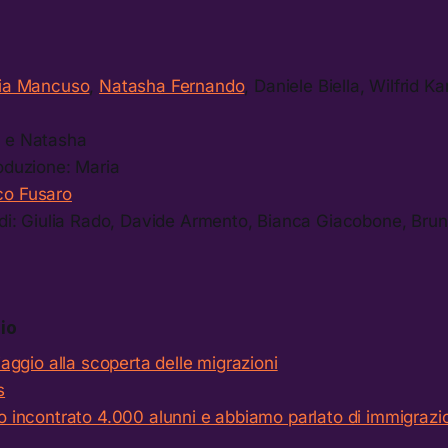
ia Mancuso
,
Natasha Fernando
, Daniele Biella, Wilfrid K
a e Natasha
oduzione: Maria
o Fusaro
o di: Giulia Rado, Davide Armento, Bianca Giacobone, Bru
io
iaggio alla scoperta delle migrazioni
s
Ho incontrato 4.000 alunni e abbiamo parlato di immigraz