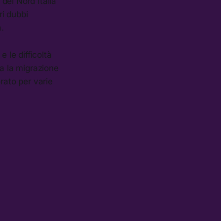
 del Nord Italia
ri dubbi
a.
 le difficoltà
sa la migrazione
rato per varie