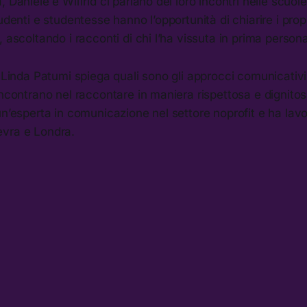
 Daniele e Wilfrid ci parlano dei loro incontri nelle scuole
udenti e studentesse hanno l’opportunità di chiarire i prop
, ascoltando i racconti di chi l’ha vissuta in prima person
, Linda Patumi spiega quali sono gli approcci comunicativi e
incontrano nel raccontare in maniera rispettosa e dignito
un’esperta in comunicazione nel settore noprofit e ha lavo
vra e Londra.