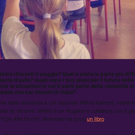
tro rifaresti il viaggio? Qual è stata la parte più diffi
esta d’asilo? Quali sono i tuoi piani per il futuro della 
o le situazioni in cui ti senti parte della comunità in 
bella che hai vissuto in Italia?
ne delle domande a cui risponde Wilfrid Kameni, ventitre
lia da tre anni. Wilfrid è un rifugiato e collabora con il gi
o “Con Altri Occhi”, diventato da poco
un libro
.