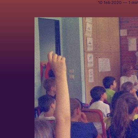
10 feb 2020
—
1 min