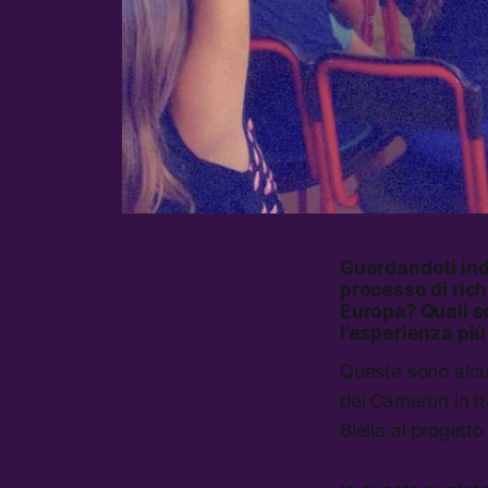
Guardandoti indie
processo di richi
Europa? Quali son
l’esperienza più 
Queste sono alcu
del Camerun in Ita
Biella al progett