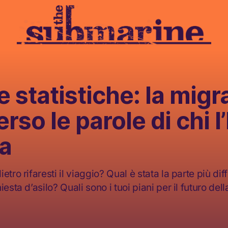
le statistiche: la mig
erso le parole di chi l
ta
tro rifaresti il viaggio? Qual è stata la parte più diff
esta d’asilo? Quali sono i tuoi piani per il futuro della