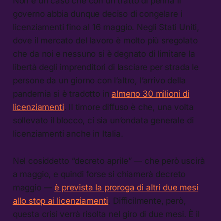
Non è un caso che con un tratto di penna il
governo abbia dunque deciso di congelare i
licenziamenti fino al 16 maggio. Negli Stati Uniti,
dove il mercato del lavoro è molto più sregolato
che da noi e nessuno si è degnato di limitare la
libertà degli imprenditori di lasciare per strada le
persone da un giorno con l’altro, l’arrivo della
pandemia si è tradotto in
almeno 30 milioni di
licenziamenti
. Il timore diffuso è che, una volta
sollevato il blocco, ci sia un’ondata generale di
licenziamenti anche in Italia.
Nel cosiddetto “decreto aprile” — che però uscirà
a maggio, e quindi forse si chiamerà decreto
maggio —
è prevista la proroga di altri due mesi
allo stop ai licenziamenti
. Difficilmente, però,
questa crisi verrà risolta nel giro di due mesi. È il