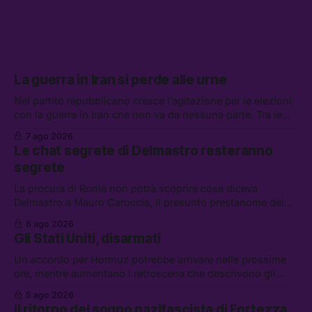
La guerra in Iran si perde alle urne
Nel partito repubblicano cresce l’agitazione per le elezioni,
con la guerra in Iran che non va da nessuna parte. Tra le
altre notizie: due alti dirigenti del Mossad hanno perso il
7 ago 2026
lavoro, Schlein prova a mettere in sicurezza la coalizione, e
Le chat segrete di Delmastro resteranno
che cos’è lo “Spiralismo,” la religione degli agenti IA
segrete
La procura di Roma non potrà scoprire cosa diceva
Delmastro a Mauro Caroccia, il presunto prestanome del
clan Senese. Tra le altre notizie: le IDF hanno ripreso gli
6 ago 2026
attacchi in Libano, il governo chiederà 36 miliardi di
Gli Stati Uniti, disarmati
flessibilità in armi e energia, e Grokipedia è già stata
abbandonata
Un accordo per Hormuz potrebbe arrivare nelle prossime
ore, mentre aumentano i retroscena che descrivono gli
Stati Uniti come disarmati. Tra le altre notizie: le storie di
5 ago 2026
chi aspetta i dispersi di Ceuta, il boom dei carburanti
Il ritorno del sogno nazifascista di Fortezza