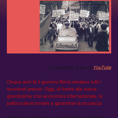
in copertina, grab via
YouTube
Cinque anni fa il governo Renzi rendeva tutti i
lavoratori precari. Oggi, di fronte alla nuova
grandissima crisi economica internazionale, la
politica deve tornare a garantirne la sicurezza
A distanza di cinque anni dai fatti è molto facile