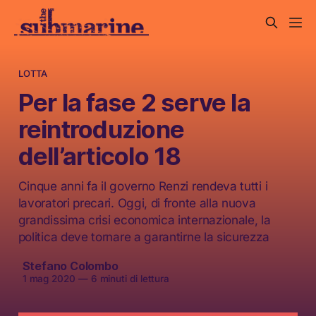
LOTTA
Per la fase 2 serve la
reintroduzione
dell’articolo 18
Cinque anni fa il governo Renzi rendeva tutti i
lavoratori precari. Oggi, di fronte alla nuova
grandissima crisi economica internazionale, la
politica deve tornare a garantirne la sicurezza
Stefano Colombo
1 mag 2020
—
6 minuti di lettura