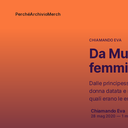
Perché
Archivio
Merch
CHIAMANDO EVA
Da Mul
femmi
Dalle principes
donna datata e m
quali erano le e
Chiamando Eva
28 mag 2020
—
1 mi