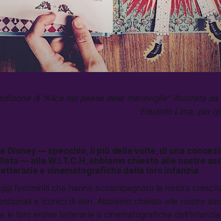
’edizione di “Alice nel paese delle meraviglie” illustrata 
Eduardo Lima, per I
e Disney — specchio, il più delle volte, di una conce
ista — alle W.I.T.C.H, abbiamo chiesto alle nostre asc
letterarie e cinematografiche della loro infanzia
naggi femminili che hanno accompagnato la nostra crescit
unzionali e iconici di altri. Abbiamo chiesto alle nostre asco
te le loro eroine letterarie o cinematografiche dell’infanz