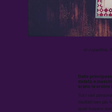
in copertina, l
Dalle principess
datata e maschil
erano le eroine 
Tra i vari perso
risultati ben più f
quali fossero sta