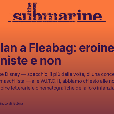
an a Fleabag: eroin
niste e non
se Disney — specchio, il più delle volte, di una conc
aschilista — alle W.I.T.C.H, abbiamo chiesto alle nos
roine letterarie e cinematografiche della loro infanzia
nuto di lettura