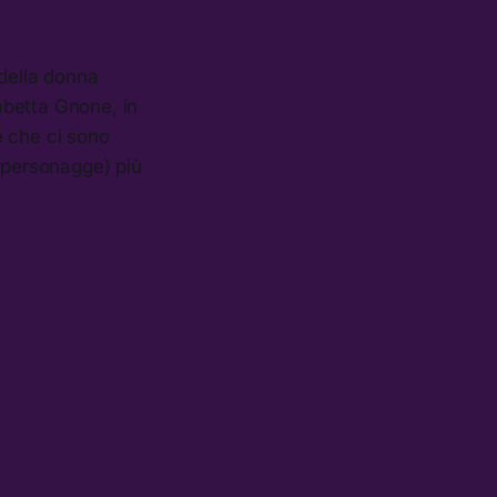
 della donna
sabetta Gnone, in
e che ci sono
e personagge) più