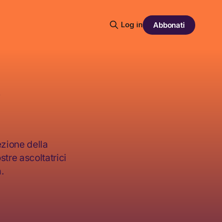
Log in
Abbonati
e
ezione della
tre ascoltatrici
.