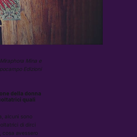
da Miraphora Mina e
ppocampo Edizioni
zione della donna
oltatrici quali
a, alcuni sono
ltatrici di dirci
ia, cosa avessero