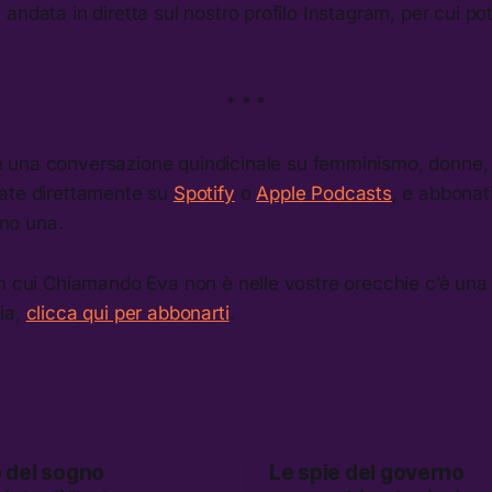
andata in diretta sul nostro profilo Instagram, per cui p
* * *
è una conversazione quindicinale su femminismo, donne, e
ate direttamente su
Spotify
o
Apple Podcasts
, e abbonat
no una.
in cui Chiamando Eva non è nelle vostre orecchie c’è una
ia,
clicca qui per abbonarti
.
no del sogno
Le spie del governo