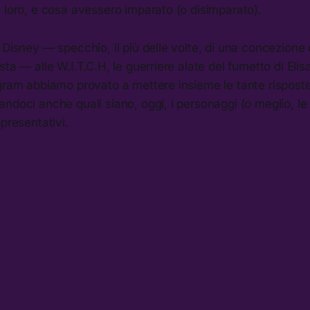
 loro, e cosa avessero imparato (o disimparato).
 Disney — specchio, il più delle volte, di una concezione
sta — alle W.I.T.C.H, le guerriere alate del fumetto di Eli
agram abbiamo provato a mettere insieme le tante rispost
ndoci anche quali siano, oggi, i personaggi (o meglio, l
ppresentativi.