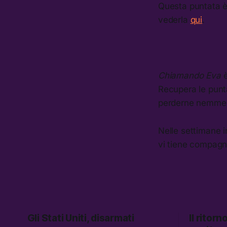
Questa puntata è 
vederla
qui
.
Chiamando Eva
Recupera le punt
perderne nemme
Nelle settimane 
vi tiene compagn
Gli Stati Uniti, disarmati
Il ritor