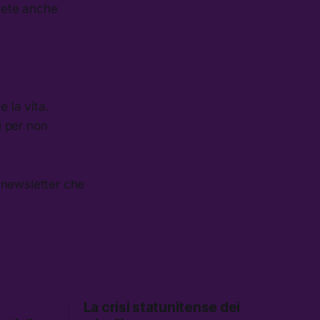
otete anche
 la vita.
i per non
 newsletter che
La crisi statunitense dei