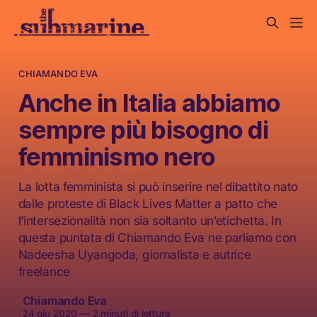
CHIAMANDO EVA
Anche in Italia abbiamo
sempre più bisogno di
femminismo nero
La lotta femminista si può inserire nel dibattito nato
dalle proteste di Black Lives Matter a patto che
l’intersezionalità non sia soltanto un’etichetta. In
questa puntata di Chiamando Eva ne parliamo con
Nadeesha Uyangoda, giornalista e autrice
freelance
Chiamando Eva
24 giu 2020
—
2 minuti di lettura