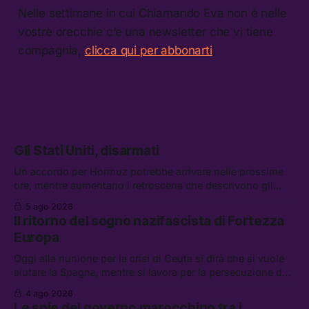
Nelle settimane in cui Chiamando Eva non è nelle
vostre orecchie c’è una newsletter che vi tiene
compagnia,
clicca qui per abbonarti
.
Gli Stati Uniti, disarmati
Un accordo per Hormuz potrebbe arrivare nelle prossime
ore, mentre aumentano i retroscena che descrivono gli
Stati Uniti come disarmati. Tra le altre notizie: le storie di
5 ago 2026
chi aspetta i dispersi di Ceuta, il boom dei carburanti
Il ritorno del sogno nazifascista di Fortezza
diluiti, e quanti attivisti anti data center sono stati arrestati
Europa
Oggi alla riunione per la crisi di Ceuta si dirà che si vuole
aiutare la Spagna, mentre si lavora per la persecuzione dei
migranti. Tra le altre notizie: l’esplosione di aborti
4 ago 2026
spontanei a Gaza, un giovane di 19 anni è morto sotto il
Le spie del governo marocchino tra i