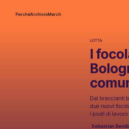
Perché
Archivio
Merch
LOTTA
I foco
Bolog
comun
Dai braccianti b
due nuovi focola
i posti di lavoro
Sebastian Bendin