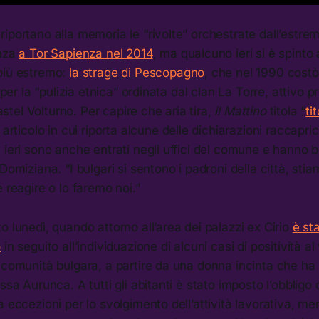
iportano alla memoria le “rivolte” orchestrate dall’estrem
enza
a Tor Sapienza nel 2014
, ma qualcuno ieri si è spinto
più estremo:
la strage di Pescopagno
, che nel 1990 costò
i per la “pulizia etnica” ordinata dal clan La Torre, attivo pr
el Volturno. Per capire che aria tira,
il Mattino
titola “
ti
articolo in cui riporta alcune delle dichiarazioni raccapric
 ieri sono anche entrati negli uffici del comune e hanno 
 Domiziana. “I bulgari si sentono i padroni della città, st
e reagire o lo faremo noi.”
o lunedì, quando attorno all’area dei palazzi ex Cirio
è st
o
in seguito all’individuazione di alcuni casi di positività al 
 comunità bulgara, a partire da una donna incinta che ha 
ssa Aurunca. A tutti gli abitanti è stato imposto l’obbligo
 eccezioni per lo svolgimento dell’attività lavorativa, ment