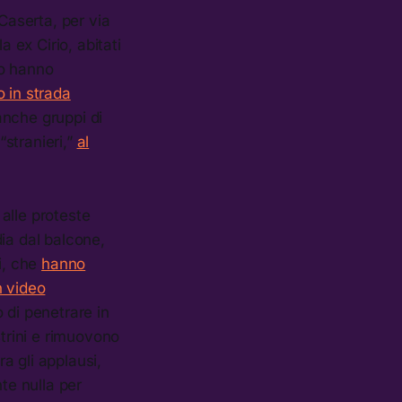
 Caserta, per via
 ex Cirio, abitati
ro hanno
 in strada
 anche gruppi di
“stranieri,”
al
 alle proteste
ia dal balcone,
i, che
hanno
 video
 di penetrare in
strini e rimuovono
ra gli applausi,
te nulla per