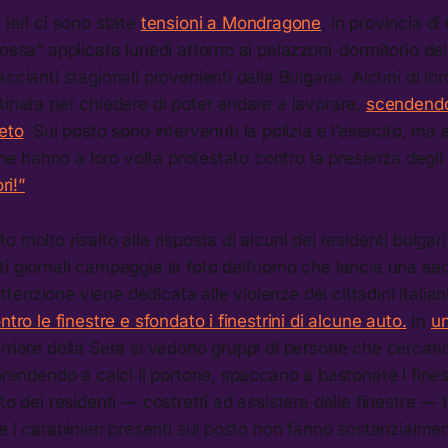
 ieri ci sono state
tensioni a Mondragone
, in provincia di
ossa” applicata lunedì attorno ai palazzoni-dormitorio della
accianti stagionali provenienti dalla Bulgaria. Alcuni di lo
tinata per chiedere di poter andare a lavorare,
scendendo
ieto
. Sul posto sono intervenuti la polizia e l’esercito, ma
 che hanno a loro volta protestato contro la presenza degli 
ri!”
 molto risalto alla risposta di alcuni dei residenti bulgari
i giornali campeggia la foto dell’uomo che lancia una sed
enzione viene dedicata alle violenze dei cittadini italian
ntro le finestre e sfondato i finestrini di alcune auto.
In
un
rriere della Sera si vedono gruppi di persone che cercano
 prendendo a calci il portone, spaccano a bastonate i fine
to dei residenti — costretti ad assistere dalle finestre — t
 e i carabinieri presenti sul posto non fanno sostanzialmen