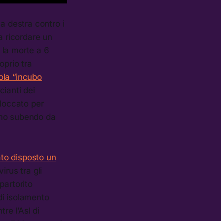
a destra contro i
 a ricordare un
 la morte a 6
oprio tra
tola “incubo
cianti dei
bloccato per
iamo subendo da
ato disposto un
virus tra gli
partorito
 di isolamento
re l’Asl di