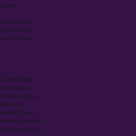
lazzoni.
er alcuni mesi
i, sfruttate da
gne di Latina e
o emersi negli
i Santa Maria
un vero e proprio
della zona,
danti.” Tra gli
vrebbero sfruttato
 reportage di
Dire
,