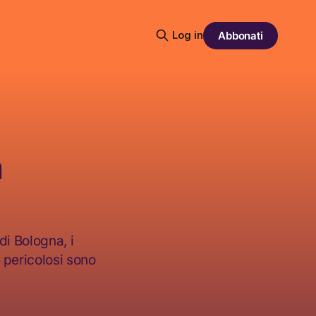
Log in
Abbonati
n
di Bologna, i
ù pericolosi sono