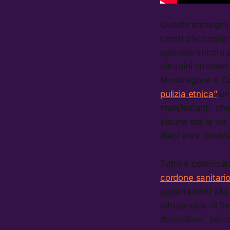
Queste immagini r
centri d’accogli
episodio ancora 
cittadini stranier
Mondragone e Cast
pulizia etnica”
un 
manifestanti, che
alcune ore la via
dieci anni: dovet
Tutto è cominciat
cordone sanitari
appartenenti alla
all’ospedale di Se
domiciliare, senza