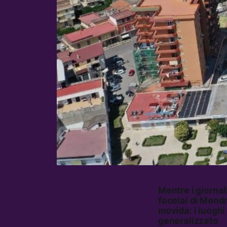
Mentre i giornali
focolai di Mondr
movida: i luoghi 
generalizzato