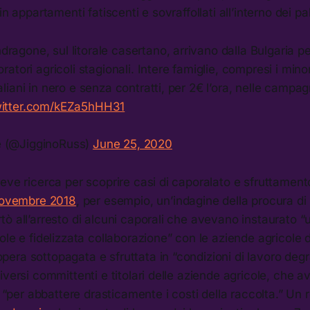
in appartamenti fatiscenti e sovraffollati all’interno dei pa
ragone, sul litorale casertano, arrivano dalla Bulgaria p
oratori agricoli stagionali. Intere famiglie, compresi i minor
taliani in nero e senza contratti, per 2€ l’ora, nelle campa
witter.com/kEZa5hHH31
e (@JigginoRuss)
June 25, 2020
eve ricerca per scoprire casi di caporalato e sfruttament
ovembre 2018
, per esempio, un’indagine della procura d
ò all’arresto di alcuni caporali che avevano instaurato “
ole e fidelizzata collaborazione” con le aziende agricole 
ra sottopagata e sfruttata in “condizioni di lavoro degra
iversi committenti e titolari delle aziende agricole, che a
le “per abbattere drasticamente i costi della raccolta.” Un